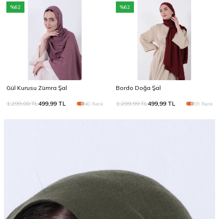
%
62
%
62
Gül Kurusu Zümra Şal
Bordo Doğa Şal
1.299,00
TL
499,99
TL
1.299,99
TL
499,99
TL
40 Renk
39 Renk