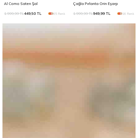
Al Como Saten Şal
Çağla Pırlanta Orin Eşarp
1.999,99
TL
449,50
TL
1.999,99
TL
949,99
TL
65 Renk
16 Renk