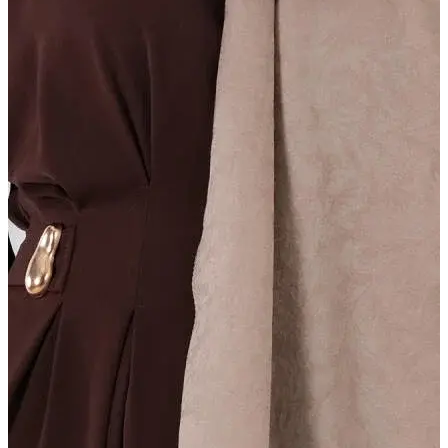
DURU ŞAL
Işıltılı doku, zarif akış
Daha Fazla