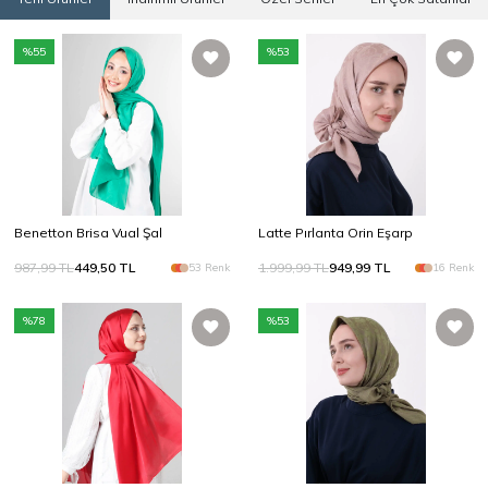
%
55
%
53
Benetton Brisa Vual Şal
Latte Pırlanta Orin Eşarp
987,99
TL
449,50
TL
1.999,99
TL
949,99
TL
53 Renk
16 Renk
%
78
%
53