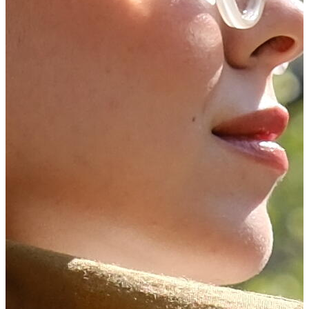
DOĞA ŞAL
Şık ve Konforlu
Keşfet