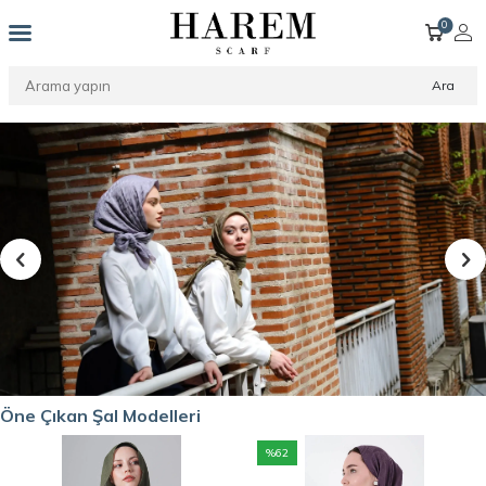
0
Ara
Öne Çıkan Şal Modelleri
%
62