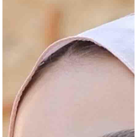
Tarzın için zarif dokunuş
Yeni sezon kreasyonu ile sizlerle