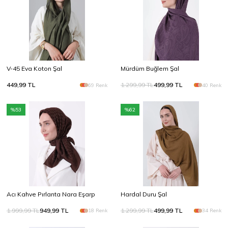
Yeni Sezon SS26
Doğal tonlar, zarif dokular
Keşfet
V-45 Eva Koton Şal
Mürdüm Buğlem Şal
449,99
TL
1.299,99
TL
499,99
TL
69 Renk
40 Renk
%
53
%
62
Acı Kahve Pırlanta Nara Eşarp
Hardal Duru Şal
1.999,99
TL
949,99
TL
1.299,99
TL
499,99
TL
18 Renk
34 Renk