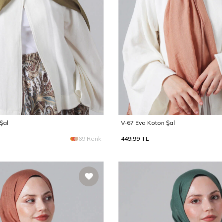
Şal
V-67 Eva Koton Şal
69 Renk
449,99
TL