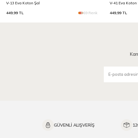
V-13 Eva Koton Şal
V-41 Eva Koton 
449,99
TL
69 Renk
449,99
TL
Kam
GÜVENLİ ALIŞVERİŞ
12