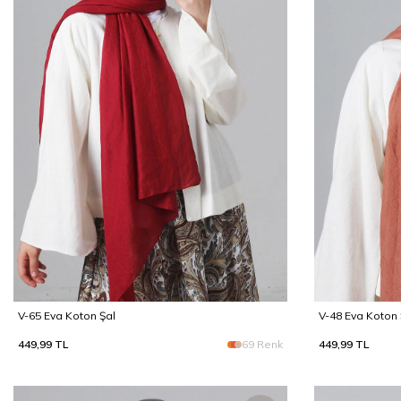
V-65 Eva Koton Şal
V-48 Eva Koton 
449,99
TL
69 Renk
449,99
TL