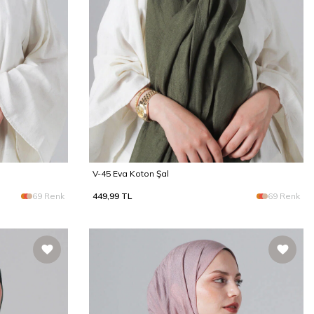
V-45 Eva Koton Şal
69 Renk
449,99
TL
69 Renk