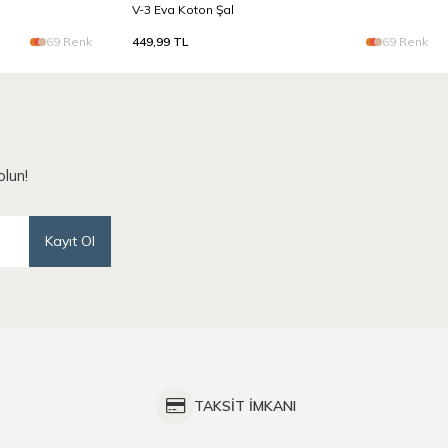
V-3 Eva Koton Şal
69 Renk
449,99
TL
69 Renk
lun!
Kayıt Ol
TAKSİT İMKANI