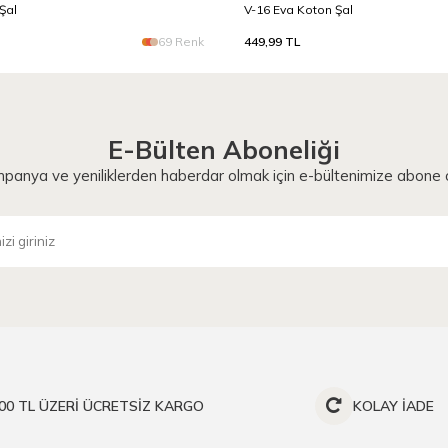
Şal
V-16 Eva Koton Şal
69 Renk
449,99
TL
E-Bülten Aboneliği
panya ve yeniliklerden haberdar olmak için e-bültenimize abone o
00 TL ÜZERİ ÜCRETSİZ KARGO
KOLAY İADE