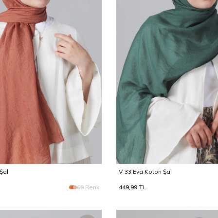
Şal
V-33 Eva Koton Şal
69 Renk
449,99
TL