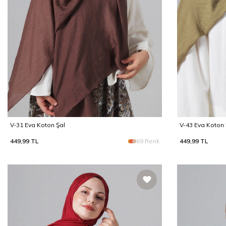
V-31 Eva Koton Şal
V-43 Eva Koton 
449,99
TL
69 Renk
449,99
TL