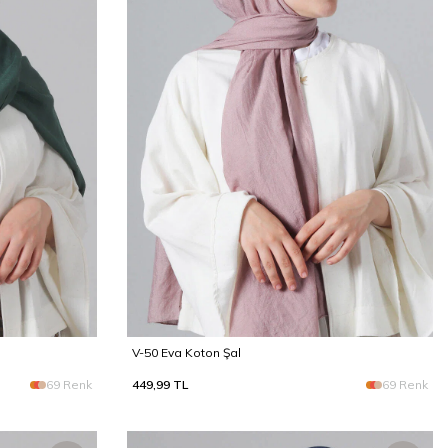
V-50 Eva Koton Şal
69 Renk
449,99
TL
69 Renk