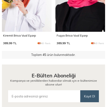
Kiremit Brisa Vual Eşarp
Fuşya Brisa Vual Eşarp
389,99
TL
389,99
TL
49 Renk
49 Renk
Toplam
45
ürün bulunmaktadır.
E-Bülten Aboneliği
Kampanya ve yeniliklerden haberdar olmak için e-bültenimize
abone olun!
Kayıt Ol