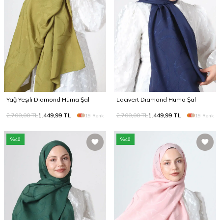
Yağ Yeşili Diamond Hüma Şal
Lacivert Diamond Hüma Şal
2.700,00
TL
1.449,99
TL
2.700,00
TL
1.449,99
TL
19 Renk
19 Renk
%
46
%
46