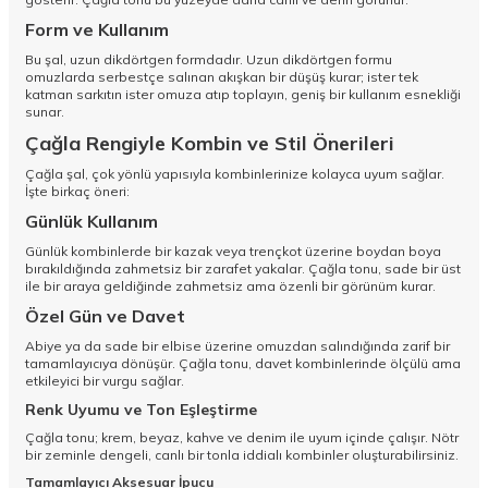
Form ve Kullanım
Bu şal, uzun dikdörtgen formdadır. Uzun dikdörtgen formu
omuzlarda serbestçe salınan akışkan bir düşüş kurar; ister tek
katman sarkıtın ister omuza atıp toplayın, geniş bir kullanım esnekliği
sunar.
Çağla Rengiyle Kombin ve Stil Önerileri
Çağla şal, çok yönlü yapısıyla kombinlerinize kolayca uyum sağlar.
İşte birkaç öneri:
Günlük Kullanım
Günlük kombinlerde bir kazak veya trençkot üzerine boydan boya
bırakıldığında zahmetsiz bir zarafet yakalar. Çağla tonu, sade bir üst
ile bir araya geldiğinde zahmetsiz ama özenli bir görünüm kurar.
Özel Gün ve Davet
Abiye ya da sade bir elbise üzerine omuzdan salındığında zarif bir
tamamlayıcıya dönüşür. Çağla tonu, davet kombinlerinde ölçülü ama
etkileyici bir vurgu sağlar.
Renk Uyumu ve Ton Eşleştirme
Çağla tonu; krem, beyaz, kahve ve denim ile uyum içinde çalışır. Nötr
bir zeminle dengeli, canlı bir tonla iddialı kombinler oluşturabilirsiniz.
Tamamlayıcı Aksesuar İpucu