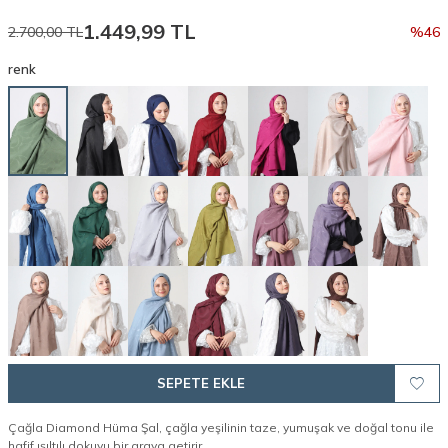
1.449,99
TL
2.700,00
TL
%
46
renk
SEPETE EKLE
Çağla Diamond Hüma Şal, çağla yeşilinin taze, yumuşak ve doğal tonu ile
hafif ışıltılı dokuyu bir araya getirir.