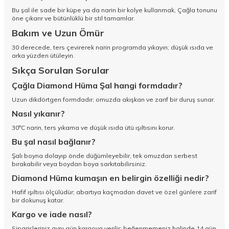
Bu şal ile sade bir küpe ya da narin bir kolye kullanmak, Çağla tonunu
öne çıkarır ve bütünlüklü bir stil tamamlar.
Bakım ve Uzun Ömür
30 derecede, ters çevirerek narin programda yıkayın; düşük ısıda ve
arka yüzden ütüleyin.
Sıkça Sorulan Sorular
Çağla Diamond Hüma Şal hangi formdadır?
Uzun dikdörtgen formdadır; omuzda akışkan ve zarif bir duruş sunar.
Nasıl yıkanır?
30°C narin, ters yıkama ve düşük ısıda ütü ışıltısını korur.
Bu şal nasıl bağlanır?
Şalı boyna dolayıp önde düğümleyebilir, tek omuzdan serbest
bırakabilir veya boydan boya sarkıtabilirsiniz.
Diamond Hüma kumaşın en belirgin özelliği nedir?
Hafif ışıltısı ölçülüdür; abartıya kaçmadan davet ve özel günlere zarif
bir dokunuş katar.
Kargo ve iade nasıl?
Siparişleriniz aynı gün kargoya verilir; beğenmemeniz halinde 14 gün