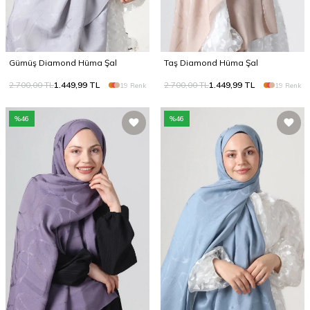
Gümüş Diamond Hüma Şal
Taş Diamond Hüma Şal
2.700,00
TL
1.449,99
TL
2.700,00
TL
1.449,99
TL
19 Renk
19 Renk
%
46
%
46