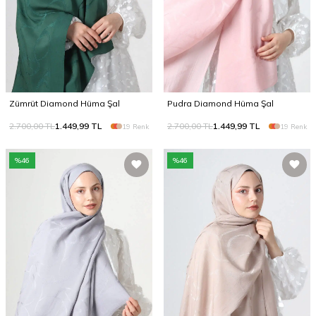
Zümrüt Diamond Hüma Şal
Pudra Diamond Hüma Şal
2.700,00
TL
1.449,99
TL
2.700,00
TL
1.449,99
TL
19 Renk
19 Renk
%
46
%
46