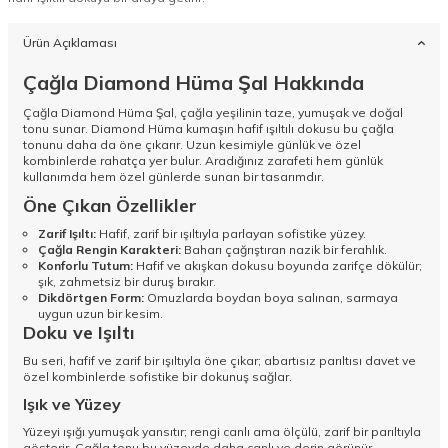
Ürün Açıklaması
Çağla Diamond Hüma Şal Hakkında
Çağla Diamond Hüma Şal, çağla yeşilinin taze, yumuşak ve doğal
tonu sunar. Diamond Hüma kumaşın hafif ışıltılı dokusu bu çağla
tonunu daha da öne çıkarır. Uzun kesimiyle günlük ve özel
kombinlerde rahatça yer bulur. Aradığınız zarafeti hem günlük
kullanımda hem özel günlerde sunan bir tasarımdır.
Öne Çıkan Özellikler
Zarif Işıltı:
Hafif, zarif bir ışıltıyla parlayan sofistike yüzey.
Çağla Rengin Karakteri:
Baharı çağrıştıran nazik bir ferahlık.
Konforlu Tutum:
Hafif ve akışkan dokusu boyunda zarifçe dökülür;
şık, zahmetsiz bir duruş bırakır.
Dikdörtgen Form:
Omuzlarda boydan boya salınan, sarmaya
uygun uzun bir kesim.
Doku ve Işıltı
Bu seri, hafif ve zarif bir ışıltıyla öne çıkar; abartısız parıltısı davet ve
özel kombinlerde sofistike bir dokunuş sağlar.
Işık ve Yüzey
Yüzeyi ışığı yumuşak yansıtır; rengi canlı ama ölçülü, zarif bir parıltıyla
gösterir. Çağla tonu bu yüzeyde daha canlı ve derin görünür.