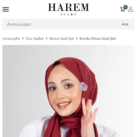
0
Ara
Anasayfa
Düz Şallar
Brisa Vual Şal
Bordo Brisa Vual Şal