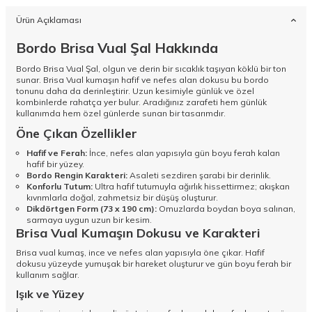
Ürün Açıklaması
Bordo Brisa Vual Şal Hakkında
Bordo Brisa Vual Şal, olgun ve derin bir sıcaklık taşıyan köklü bir ton
sunar. Brisa Vual kumaşın hafif ve nefes alan dokusu bu bordo
tonunu daha da derinleştirir. Uzun kesimiyle günlük ve özel
kombinlerde rahatça yer bulur. Aradığınız zarafeti hem günlük
kullanımda hem özel günlerde sunan bir tasarımdır.
Öne Çıkan Özellikler
Hafif ve Ferah:
İnce, nefes alan yapısıyla gün boyu ferah kalan
hafif bir yüzey.
Bordo Rengin Karakteri:
Asaleti sezdiren şarabi bir derinlik.
Konforlu Tutum:
Ultra hafif tutumuyla ağırlık hissettirmez; akışkan
kıvrımlarla doğal, zahmetsiz bir düşüş oluşturur.
Dikdörtgen Form (73 x 190 cm):
Omuzlarda boydan boya salınan,
sarmaya uygun uzun bir kesim.
Brisa Vual Kumaşın Dokusu ve Karakteri
Brisa vual kumaş, ince ve nefes alan yapısıyla öne çıkar. Hafif
dokusu yüzeyde yumuşak bir hareket oluşturur ve gün boyu ferah bir
kullanım sağlar.
Işık ve Yüzey