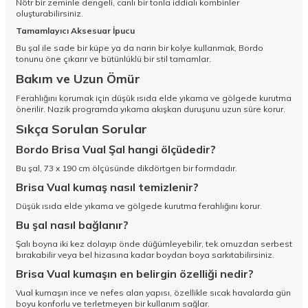
Nötr bir zeminle dengeli, canlı bir tonla iddialı kombinler
oluşturabilirsiniz.
Tamamlayıcı Aksesuar İpucu
Bu şal ile sade bir küpe ya da narin bir kolye kullanmak, Bordo
tonunu öne çıkarır ve bütünlüklü bir stil tamamlar.
Bakım ve Uzun Ömür
Ferahlığını korumak için düşük ısıda elde yıkama ve gölgede kurutma
önerilir. Nazik programda yıkama akışkan duruşunu uzun süre korur.
Sıkça Sorulan Sorular
Bordo Brisa Vual Şal hangi ölçüdedir?
Bu şal, 73 x 190 cm ölçüsünde dikdörtgen bir formdadır.
Brisa Vual kumaş nasıl temizlenir?
Düşük ısıda elde yıkama ve gölgede kurutma ferahlığını korur.
Bu şal nasıl bağlanır?
Şalı boyna iki kez dolayıp önde düğümleyebilir, tek omuzdan serbest
bırakabilir veya bel hizasına kadar boydan boya sarkıtabilirsiniz.
Brisa Vual kumaşın en belirgin özelliği nedir?
Vual kumaşın ince ve nefes alan yapısı, özellikle sıcak havalarda gün
boyu konforlu ve terletmeyen bir kullanım sağlar.