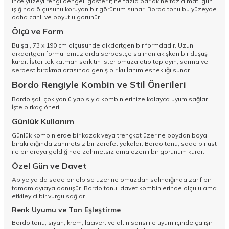
İnce yüzeyi rengi dengeli gösterir; ne fazla parlak ne fazla mat, gün
ışığında ölçüsünü koruyan bir görünüm sunar. Bordo tonu bu yüzeyde
daha canlı ve boyutlu görünür.
Ölçü ve Form
Bu şal, 73 x 190 cm ölçüsünde dikdörtgen bir formdadır. Uzun
dikdörtgen formu, omuzlarda serbestçe salınan akışkan bir düşüş
kurar. İster tek katman sarkıtın ister omuza atıp toplayın; sarma ve
serbest bırakma arasında geniş bir kullanım esnekliği sunar.
Bordo Rengiyle Kombin ve Stil Önerileri
Bordo şal, çok yönlü yapısıyla kombinlerinize kolayca uyum sağlar.
İşte birkaç öneri:
Günlük Kullanım
Günlük kombinlerde bir kazak veya trençkot üzerine boydan boya
bırakıldığında zahmetsiz bir zarafet yakalar. Bordo tonu, sade bir üst
ile bir araya geldiğinde zahmetsiz ama özenli bir görünüm kurar.
Özel Gün ve Davet
Abiye ya da sade bir elbise üzerine omuzdan salındığında zarif bir
tamamlayıcıya dönüşür. Bordo tonu, davet kombinlerinde ölçülü ama
etkileyici bir vurgu sağlar.
Renk Uyumu ve Ton Eşleştirme
Bordo tonu; siyah, krem, lacivert ve altın sarısı ile uyum içinde çalışır.