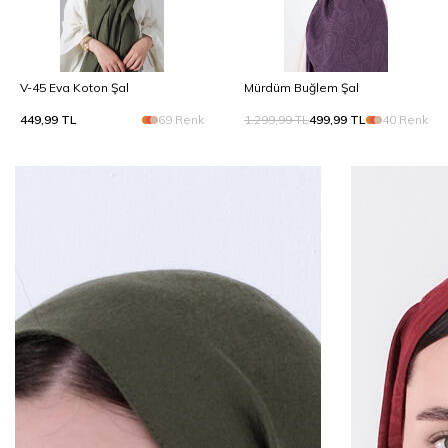
V-45 Eva Koton Şal
Mürdüm Buğlem Şal
449,99
TL
69 Renk
1.299,99
TL
499,99
TL
40 Renk