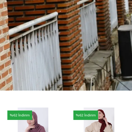
%
62
İndirim
%
62
İndirim