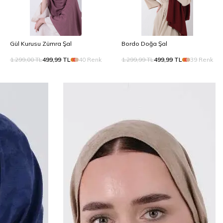
Gül Kurusu Zümra Şal
Bordo Doğa Şal
1.299,00
TL
499,99
TL
40 Renk
1.299,99
TL
499,99
TL
39 Renk
Yeni Sezon SS26
Doğal tonlar, zarif dokular
Keşfet