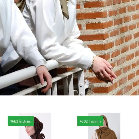
%
53
İndirim
%
62
İndirim