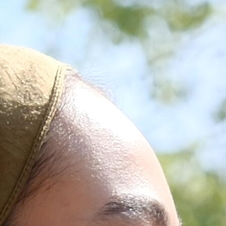
DURU
ŞAL
Işıltılı
doku, zari
akış
Daha Fazla