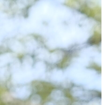
DOĞA
ŞAL
f
Şık ve
Konforlu
Keşfet