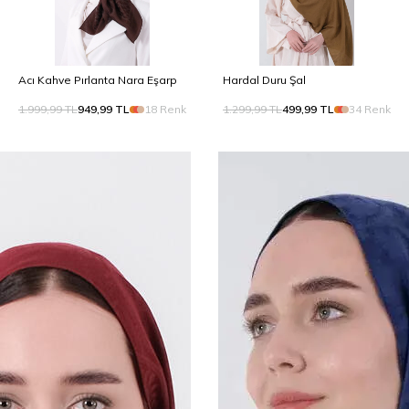
Acı Kahve Pırlanta Nara Eşarp
Hardal Duru Şal
1.999,99
TL
949,99
TL
18 Renk
1.299,99
TL
499,99
TL
34 Renk