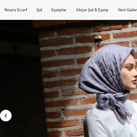
Noura Scarf
Şal
Eşarplar
Abiye Şal & Eşarp
Yeni Gele