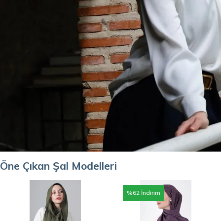
Öne Çıkan Şal Modelleri
%
62
İndirim