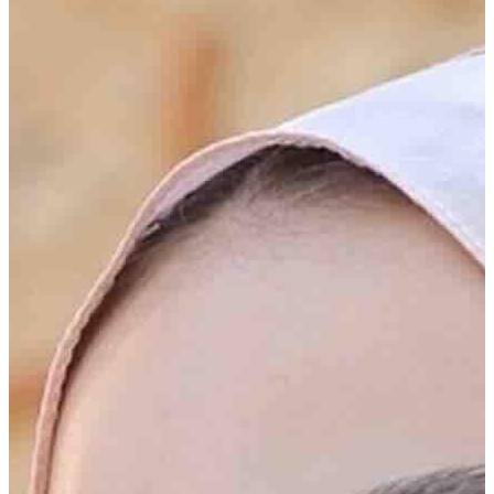
Tarzın için zarif dokunuş
Yeni sezon kreasyonu ile sizlerle