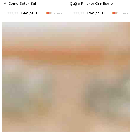
Al Como Saten Şal
Çağla Pırlanta Orin Eşarp
1.999,99
TL
449,50
TL
1.999,99
TL
949,99
TL
65 Renk
16 Renk