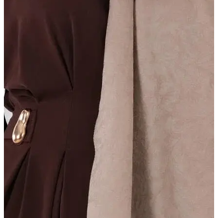
DURU ŞAL
Işıltılı doku, zarif akış
Daha Fazla