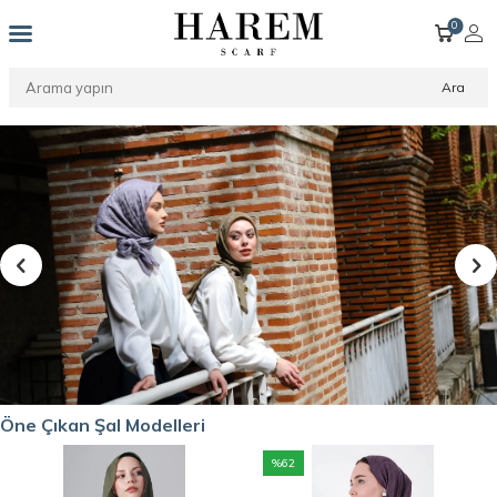
0
Ara
Öne Çıkan Şal Modelleri
%
62