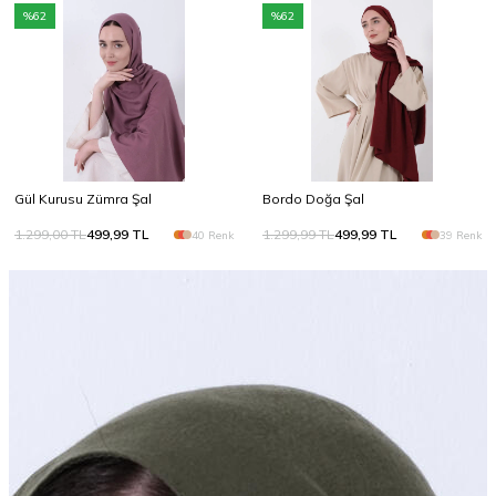
%
62
%
62
Gül Kurusu Zümra Şal
Bordo Doğa Şal
1.299,00
TL
499,99
TL
1.299,99
TL
499,99
TL
40 Renk
39 Renk