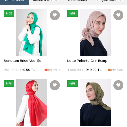
%
55
%
53
Benetton Brisa Vual Şal
Latte Pırlanta Orin Eşarp
987,99
TL
449,50
TL
1.999,99
TL
949,99
TL
53 Renk
16 Renk
%
78
%
53