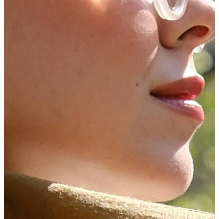
DOĞA ŞAL
Şık ve Konforlu
Keşfet