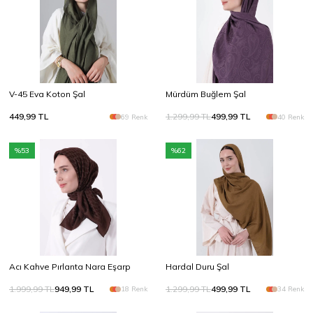
Yeni Sezon SS26
Doğal tonlar, zarif dokular
Keşfet
V-45 Eva Koton Şal
Mürdüm Buğlem Şal
449,99
TL
1.299,99
TL
499,99
TL
69 Renk
40 Renk
%
53
%
62
Acı Kahve Pırlanta Nara Eşarp
Hardal Duru Şal
1.999,99
TL
949,99
TL
1.299,99
TL
499,99
TL
18 Renk
34 Renk