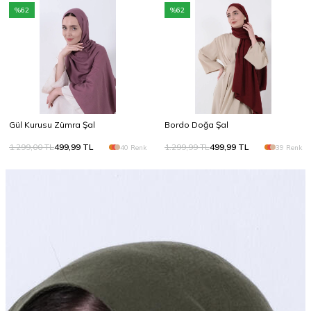
%
62
%
62
Gül Kurusu Zümra Şal
Bordo Doğa Şal
1.299,00
TL
499,99
TL
1.299,99
TL
499,99
TL
40 Renk
39 Renk