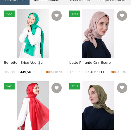
%
55
%
53
Benetton Brisa Vual Şal
Latte Pırlanta Orin Eşarp
987,99
TL
449,50
TL
1.999,99
TL
949,99
TL
53 Renk
16 Renk
%
78
%
53