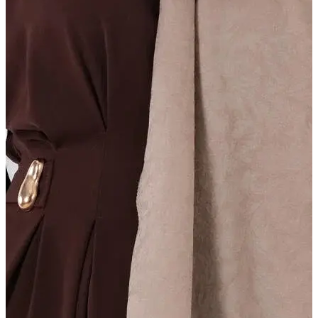
DURU ŞAL
Işıltılı doku, zarif akış
Daha Fazla