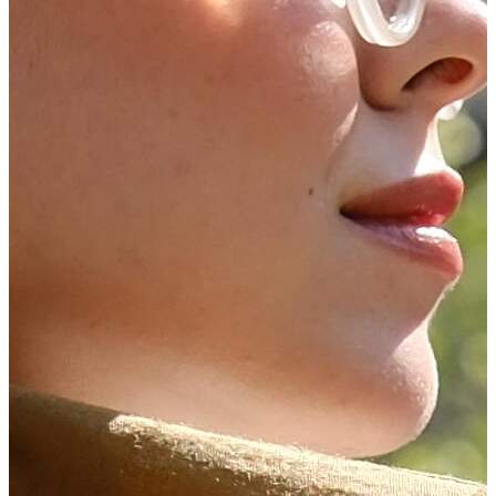
DOĞA ŞAL
Şık ve Konforlu
Keşfet