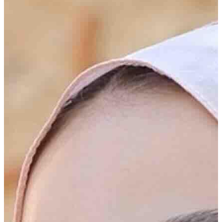
Tarzın için zarif dokunuş
Yeni sezon kreasyonu ile sizlerle