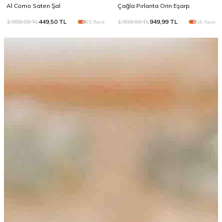
Al Como Saten Şal
Çağla Pırlanta Orin Eşarp
1.999,99
TL
449,50
TL
1.999,99
TL
949,99
TL
65 Renk
16 Renk