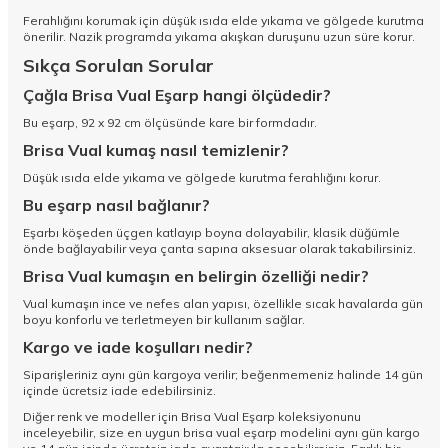
Ferahlığını korumak için düşük ısıda elde yıkama ve gölgede kurutma
önerilir. Nazik programda yıkama akışkan duruşunu uzun süre korur.
Sıkça Sorulan Sorular
Çağla Brisa Vual Eşarp hangi ölçüdedir?
Bu eşarp, 92 x 92 cm ölçüsünde kare bir formdadır.
Brisa Vual kumaş nasıl temizlenir?
Düşük ısıda elde yıkama ve gölgede kurutma ferahlığını korur.
Bu eşarp nasıl bağlanır?
Eşarbı köşeden üçgen katlayıp boyna dolayabilir, klasik düğümle
önde bağlayabilir veya çanta sapına aksesuar olarak takabilirsiniz.
Brisa Vual kumaşın en belirgin özelliği nedir?
Vual kumaşın ince ve nefes alan yapısı, özellikle sıcak havalarda gün
boyu konforlu ve terletmeyen bir kullanım sağlar.
Kargo ve iade koşulları nedir?
Siparişleriniz aynı gün kargoya verilir; beğenmemeniz halinde 14 gün
içinde ücretsiz iade edebilirsiniz.
Diğer renk ve modeller için
Brisa Vual Eşarp koleksiyonunu
inceleyebilir, size en uygun brisa vual eşarp modelini aynı gün kargo