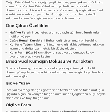
Çağla Brisa Vual Eşarp, çağla yeşilinin taze, yumuşak ve doğal tonu
sunar. Bu çağla ton, Brisa Vual kumaşın hafif ve nefes alan
dokusunda zarif bir karakter kazanır. Kare kesimiyle günlük ve özel
kombinlerde rahatça yer bulur. Aradığınız zarafeti hem günlük
kullanımda hem özel günlerde sunan bir tasarımdır.
Öne Çıkan Özellikler
Hafif ve Ferah:
İnce, nefes alan yapısıyla gün boyu ferah kalan
hafif bir yüzey.
Çağla Rengin Karakteri:
Baharı çağrıştıran nazik bir ferahlık.
Konforlu Tutum:
Ultra hafif tutumuyla ağırlık hissettirmez; akışkan
kıvrımlarla doğal, zahmetsiz bir düşüş oluşturur.
Kare Form (92 x 92 cm):
Boyna, saça ya da çantaya kolay
uyarlanan pratik kare kesim.
Brisa Vual Kumaşın Dokusu ve Karakteri
Brisa vual kumaş, ince ve nefes alan yapısıyla öne çıkar. Hafif
dokusu yüzeyde yumuşak bir hareket oluşturur ve gün boyu ferah bir
kullanım sağlar.
Işık ve Yüzey
İnce yüzeyi rengi dengeli gösterir; ne fazla parlak ne fazla mat, gün
ışığında ölçüsünü koruyan bir görünüm sunar. Çağla tonu bu yüzeyde
daha canlı ve boyutlu görünür.
Ölçü ve Form
Bu eşarp, 92 x 92 cm ölçüsünde kare bir formdadır. Kompakt kare