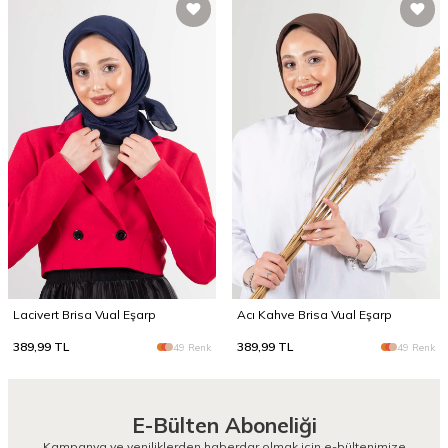
Lacivert Brisa Vual Eşarp
Acı Kahve Brisa Vual Eşarp
389,99
TL
389,99
TL
49 Renk
49 Renk
E-Bülten Aboneliği
Kampanya ve yeniliklerden haberdar olmak için e-bültenimize