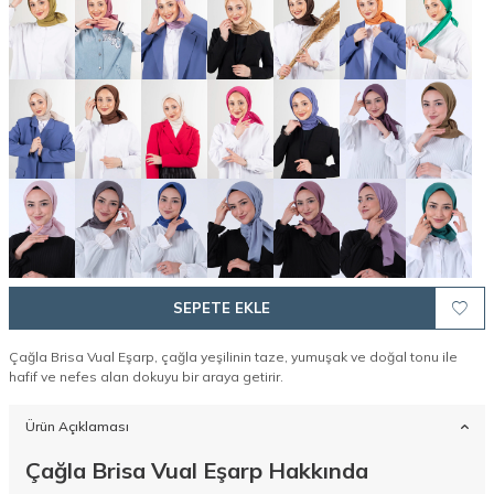
SEPETE EKLE
Çağla Brisa Vual Eşarp, çağla yeşilinin taze, yumuşak ve doğal tonu ile
hafif ve nefes alan dokuyu bir araya getirir.
Ürün Açıklaması
Çağla Brisa Vual Eşarp Hakkında