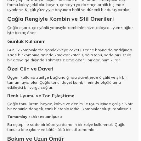
formu kolay şekil alır; boyna, çantaya ya da saça pratik biçimde
uyarlanır. Küçük yüzeyiyle boyunda hafif ve düzenli bir duruş bırakır.
Çağla Rengiyle Kombin ve Stil Önerileri
Çağla eşarp, çok yönlü yapısıyla kombinlerinize kolayca uyum sağlar.
İşte birkaç öneri:
Günlük Kullanım
Günlük kombinlerde gömlek veya ceket üzerine boyna dolandığında
sade bir kombine anında karakter katar. Çağla tonu, sade bir üst ile
bir araya geldiğinde zahmetsiz ama özenli bir görünüm kurar.
Özel Gün ve Davet
Üçgen katlanıp zarifçe bağlandığında davetlerde ölçülü ve şık bir
tamamlayıcı olur. Çağla tonu, davet kombinlerinde ölçülü ama
etkileyici bir vurgu sağlar.
Renk Uyumu ve Ton Eşleştirme
Çağla tonu; krem, beyaz, kahve ve denim ile uyum içinde çalışır. Nötr
bir zeminle dengeli, canlı bir tonla iddialı kombinler oluşturabilirsiniz.
Tamamlayıcı Aksesuar İpucu
Bu eşarp ile sade bir küpe ya da narin bir kolye kullanmak, Çağla
tonunu öne çıkarır ve bütünlüklü bir stil tamamlar.
Bakım ve Uzun Ömür