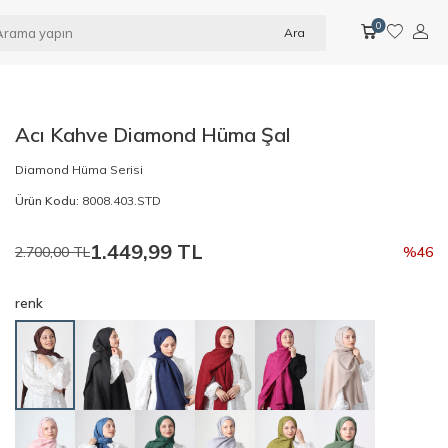
0
Ara
Acı Kahve Diamond Hüma Şal
Diamond Hüma Serisi
Ürün Kodu:
8008.403.STD
1.449,99
TL
2.700,00
TL
%
46
renk