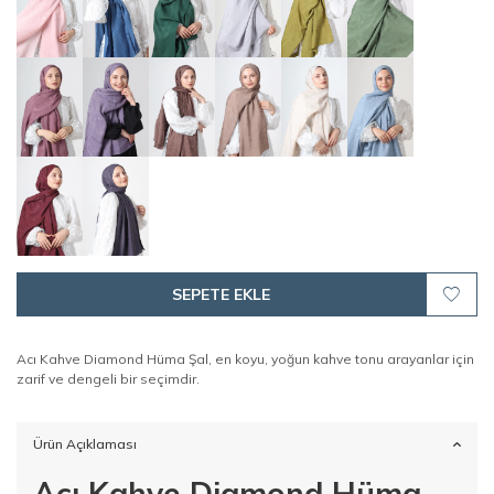
SEPETE EKLE
Acı Kahve Diamond Hüma Şal, en koyu, yoğun kahve tonu arayanlar için
zarif ve dengeli bir seçimdir.
Ürün Açıklaması
Acı Kahve Diamond Hüma