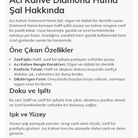
Şal Hakkında
Acı Kahve Diamond Hüma Şal, olgun ve iddialı bir derinlik sunar.
Diamond Hüma kumaşın hafif ışıltılı yüzeyi acı kahve rengine zarif
bir parıltı katar. Uzun kesimiyle günlük ve özel kombinlerde
rahatça yer bulur. Aradığınız zarafeti hem günlük kullanımda hem
özel günlerde sunan bir tasarımdır.
Öne Çıkan Özellikler
Zarif Işıltı:
Hafif, zarif bir ışıltıyla parlayan sofistike yüzey.
Acı Kahve Rengin Karakteri:
Olgun ve iddialı bir derinlik.
Konforlu Tutum:
Hafif ve akışkan dokusu boyunda zarifçe
dökülür; şık, zahmetsiz bir duruş bırakır.
Dikdörtgen Form:
Omuzlarda boydan boya salınan, sarmaya
uygun uzun bir kesim.
Doku ve Işıltı
Bu seri, hafif ve zarif bir ışıltıyla öne çıkar; abartısız parıltısı davet
ve özel kombinlerde sofistike bir dokunuş sağlar.
Işık ve Yüzey
Yüzeyi ışığı yumuşak yansıtır; rengi canlı ama ölçülü, zarif bir
parıltıyla gösterir. Acı Kahve tonu bu yüzeyde daha canlı ve derin
görünür.