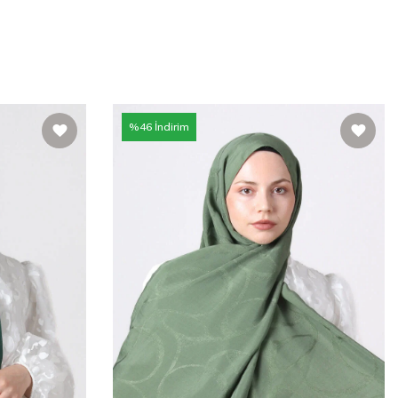
%
46
İndirim