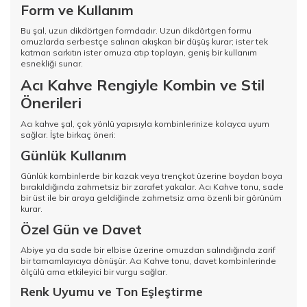
Form ve Kullanım
Bu şal, uzun dikdörtgen formdadır. Uzun dikdörtgen formu
omuzlarda serbestçe salınan akışkan bir düşüş kurar; ister tek
katman sarkıtın ister omuza atıp toplayın, geniş bir kullanım
esnekliği sunar.
Acı Kahve Rengiyle Kombin ve Stil
Önerileri
Acı kahve şal, çok yönlü yapısıyla kombinlerinize kolayca uyum
sağlar. İşte birkaç öneri:
Günlük Kullanım
Günlük kombinlerde bir kazak veya trençkot üzerine boydan boya
bırakıldığında zahmetsiz bir zarafet yakalar. Acı Kahve tonu, sade
bir üst ile bir araya geldiğinde zahmetsiz ama özenli bir görünüm
kurar.
Özel Gün ve Davet
Abiye ya da sade bir elbise üzerine omuzdan salındığında zarif
bir tamamlayıcıya dönüşür. Acı Kahve tonu, davet kombinlerinde
ölçülü ama etkileyici bir vurgu sağlar.
Renk Uyumu ve Ton Eşleştirme