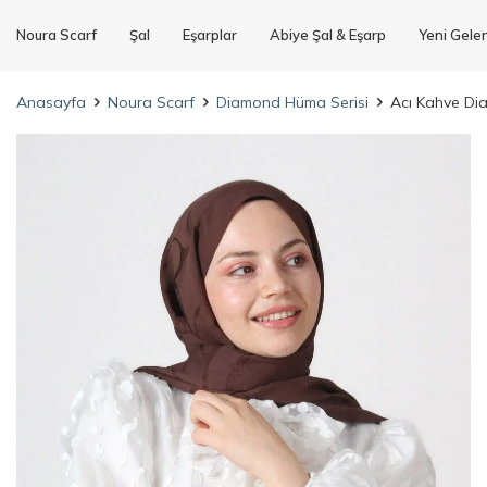
Noura Scarf
Şal
Eşarplar
Abiye Şal & Eşarp
Yeni Gele
Anasayfa
Noura Scarf
Diamond Hüma Serisi
Acı Kahve D