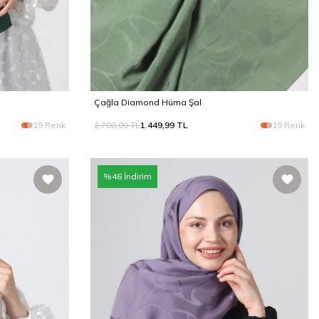
Çağla Diamond Hüma Şal
19 Renk
2.700,00
TL
1.449,99
TL
19 Renk
%
46
İndirim