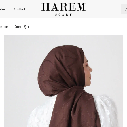
nler
Outlet
iamond Hüma Şal