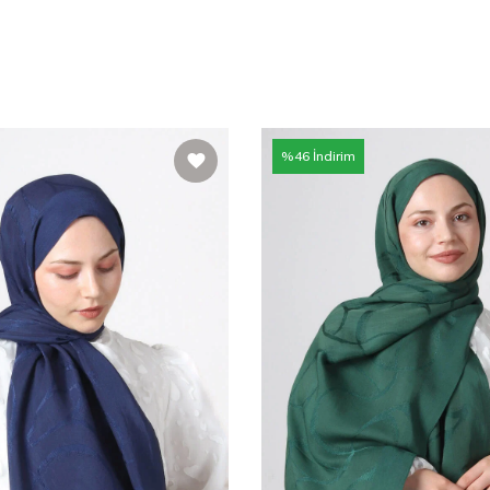
%
46
İndirim