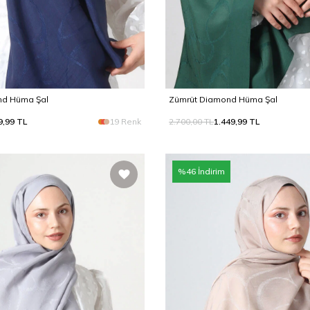
nd Hüma Şal
Zümrüt Diamond Hüma Şal
9,99
TL
19 Renk
2.700,00
TL
1.449,99
TL
%
46
İndirim