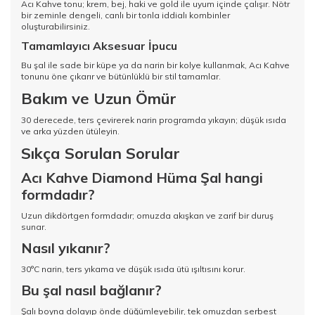
Acı Kahve tonu; krem, bej, haki ve gold ile uyum içinde çalışır. Nötr
bir zeminle dengeli, canlı bir tonla iddialı kombinler
oluşturabilirsiniz.
Tamamlayıcı Aksesuar İpucu
Bu şal ile sade bir küpe ya da narin bir kolye kullanmak, Acı Kahve
tonunu öne çıkarır ve bütünlüklü bir stil tamamlar.
Bakım ve Uzun Ömür
30 derecede, ters çevirerek narin programda yıkayın; düşük ısıda
ve arka yüzden ütüleyin.
Sıkça Sorulan Sorular
Acı Kahve Diamond Hüma Şal hangi
formdadır?
Uzun dikdörtgen formdadır; omuzda akışkan ve zarif bir duruş
sunar.
Nasıl yıkanır?
30°C narin, ters yıkama ve düşük ısıda ütü ışıltısını korur.
Bu şal nasıl bağlanır?
Şalı boyna dolayıp önde düğümleyebilir, tek omuzdan serbest