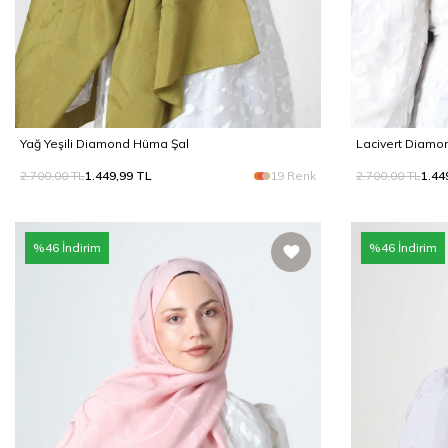
Yağ Yeşili Diamond Hüma Şal
Lacivert Diamo
2.700,00
TL
1.449,99
TL
19 Renk
2.700,00
TL
1.44
%
46
İndirim
%
46
İndirim