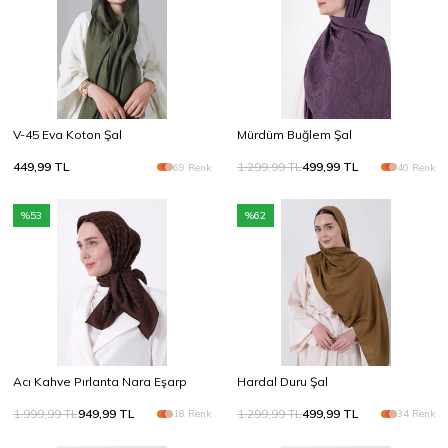
Yeni Sezon SS26
Doğal tonlar, zarif dokular
Keşfet
V-45 Eva Koton Şal
Mürdüm Buğlem Şal
449,99
TL
1.299,99
TL
499,99
TL
69 Renk
40 Renk
%
53
%
62
Acı Kahve Pırlanta Nara Eşarp
Hardal Duru Şal
1.999,99
TL
949,99
TL
1.299,99
TL
499,99
TL
18 Renk
34 Renk