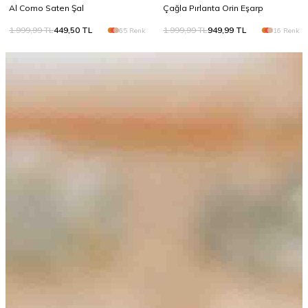
Al Como Saten Şal
Çağla Pırlanta Orin Eşarp
1.999,99
TL
449,50
TL
1.999,99
TL
949,99
TL
65 Renk
16 Renk