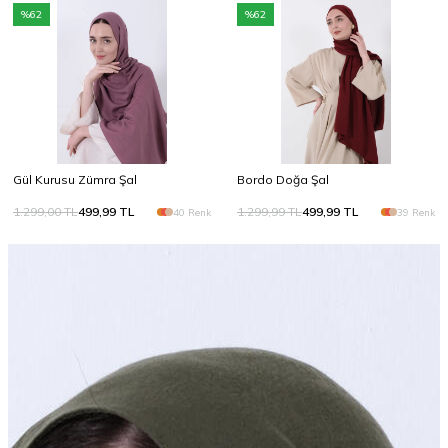
%
62
%
62
Gül Kurusu Zümra Şal
Bordo Doğa Şal
1.299,00
TL
499,99
TL
1.299,99
TL
499,99
TL
40 Renk
39 Renk