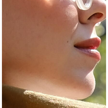
DOĞA ŞAL
Şık ve Konforlu
Keşfet