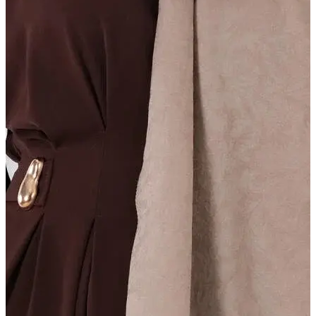
DURU ŞAL
Işıltılı doku, zarif akış
Daha Fazla