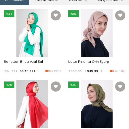
%
55
%
53
Benetton Brisa Vual Şal
Latte Pırlanta Orin Eşarp
987,99
TL
449,50
TL
1.999,99
TL
949,99
TL
53 Renk
16 Renk
%
78
%
53