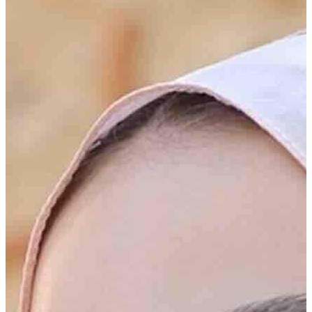
Tarzın için zarif dokunuş
Yeni sezon kreasyonu ile sizlerle