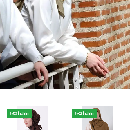
%
53
İndirim
%
62
İndirim