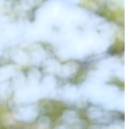
DOĞA
ŞAL
f
Şık ve
Konforlu
Keşfet