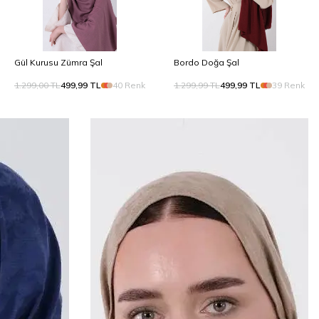
Gül Kurusu Zümra Şal
Bordo Doğa Şal
1.299,00
TL
499,99
TL
40 Renk
1.299,99
TL
499,99
TL
39 Renk
Yeni Sezon SS26
Doğal tonlar, zarif dokular
Keşfet