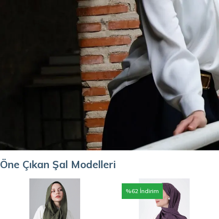
Öne Çıkan Şal Modelleri
%
62
İndirim