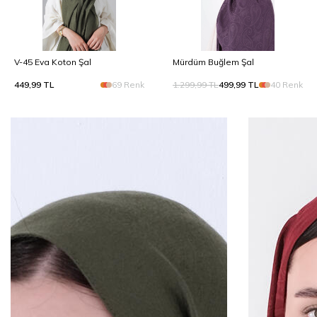
V-45 Eva Koton Şal
Mürdüm Buğlem Şal
449,99
TL
69 Renk
1.299,99
TL
499,99
TL
40 Renk