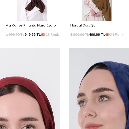
Acı Kahve Pırlanta Nara Eşarp
Hardal Duru Şal
1.999,99
TL
949,99
TL
18 Renk
1.299,99
TL
499,99
TL
34 Renk