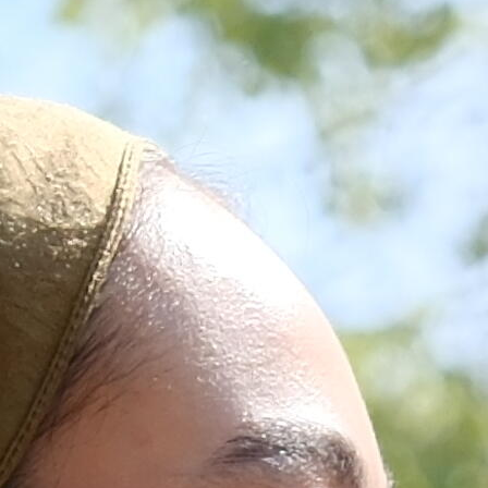
DURU
ŞAL
Işıltılı
doku, zari
akış
Daha Fazla