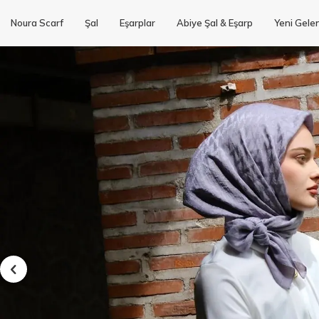
Noura Scarf
Şal
Eşarplar
Abiye Şal & Eşarp
Yeni Gele