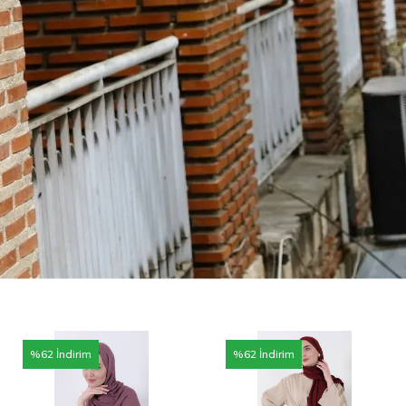
%
62
İndirim
%
62
İndirim