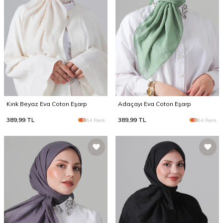
Kırık Beyaz Eva Coton Eşarp
Adaçayı Eva Coton Eşarp
389,99
TL
389,99
TL
64 Renk
64 Renk