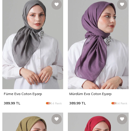
Füme Eva Coton Eşarp
Mürdüm Eva Coton Eşarp
389,99
TL
389,99
TL
64 Renk
64 Renk