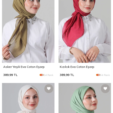
Asker Yeşili Eva Coton Eşarp
Kızılcık Eva Coton Eşarp
389,99
TL
389,99
TL
64 Renk
64 Renk