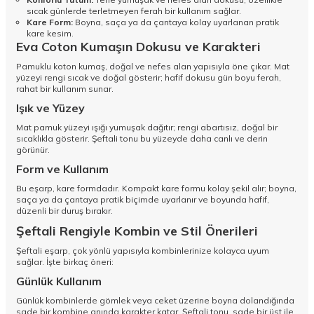
sıcak günlerde terletmeyen ferah bir kullanım sağlar.
Kare Form:
Boyna, saça ya da çantaya kolay uyarlanan pratik
kare kesim.
Eva Coton Kumaşın Dokusu ve Karakteri
Pamuklu koton kumaş, doğal ve nefes alan yapısıyla öne çıkar. Mat
yüzeyi rengi sıcak ve doğal gösterir; hafif dokusu gün boyu ferah,
rahat bir kullanım sunar.
Işık ve Yüzey
Mat pamuk yüzeyi ışığı yumuşak dağıtır; rengi abartısız, doğal bir
sıcaklıkla gösterir. Şeftali tonu bu yüzeyde daha canlı ve derin
görünür.
Form ve Kullanım
Bu eşarp, kare formdadır. Kompakt kare formu kolay şekil alır; boyna,
saça ya da çantaya pratik biçimde uyarlanır ve boyunda hafif,
düzenli bir duruş bırakır.
Şeftali Rengiyle Kombin ve Stil Önerileri
Şeftali eşarp, çok yönlü yapısıyla kombinlerinize kolayca uyum
sağlar. İşte birkaç öneri:
Günlük Kullanım
Günlük kombinlerde gömlek veya ceket üzerine boyna dolandığında
sade bir kombine anında karakter katar. Şeftali tonu, sade bir üst ile