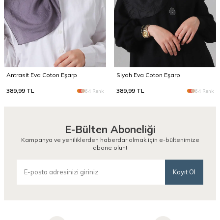
Antrasit Eva Coton Eşarp
Siyah Eva Coton Eşarp
389,99
TL
389,99
TL
64 Renk
64 Renk
E-Bülten Aboneliği
Kampanya ve yeniliklerden haberdar olmak için e-bültenimize
abone olun!
Kayıt Ol