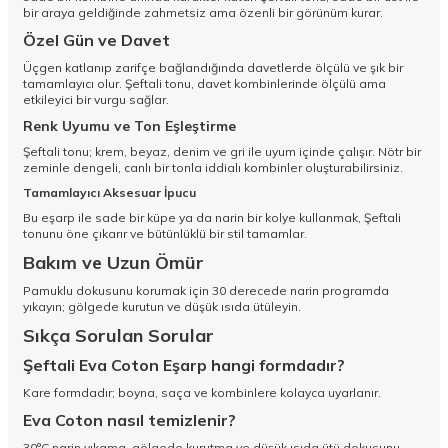
bir araya geldiğinde zahmetsiz ama özenli bir görünüm kurar.
Özel Gün ve Davet
Üçgen katlanıp zarifçe bağlandığında davetlerde ölçülü ve şık bir
tamamlayıcı olur. Şeftali tonu, davet kombinlerinde ölçülü ama
etkileyici bir vurgu sağlar.
Renk Uyumu ve Ton Eşleştirme
Şeftali tonu; krem, beyaz, denim ve gri ile uyum içinde çalışır. Nötr bir
zeminle dengeli, canlı bir tonla iddialı kombinler oluşturabilirsiniz.
Tamamlayıcı Aksesuar İpucu
Bu eşarp ile sade bir küpe ya da narin bir kolye kullanmak, Şeftali
tonunu öne çıkarır ve bütünlüklü bir stil tamamlar.
Bakım ve Uzun Ömür
Pamuklu dokusunu korumak için 30 derecede narin programda
yıkayın; gölgede kurutun ve düşük ısıda ütüleyin.
Sıkça Sorulan Sorular
Şeftali Eva Coton Eşarp hangi formdadır?
Kare formdadır; boyna, saça ve kombinlere kolayca uyarlanır.
Eva Coton nasıl temizlenir?
30°C narin yıkama, gölgede kurutma ve düşük ısıda ütü dokusunu