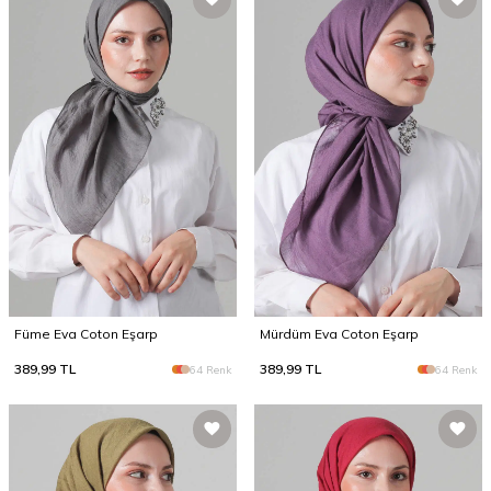
Füme Eva Coton Eşarp
Mürdüm Eva Coton Eşarp
389,99
TL
389,99
TL
64 Renk
64 Renk