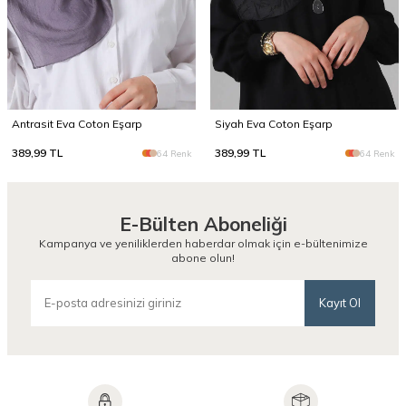
Antrasit Eva Coton Eşarp
Siyah Eva Coton Eşarp
389,99
TL
389,99
TL
64 Renk
64 Renk
E-Bülten Aboneliği
Kampanya ve yeniliklerden haberdar olmak için e-bültenimize
abone olun!
Kayıt Ol