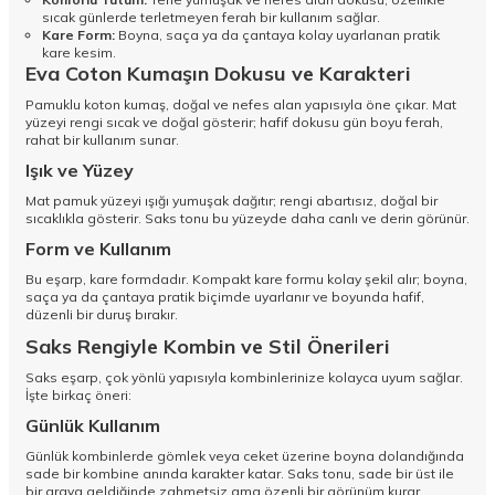
sıcak günlerde terletmeyen ferah bir kullanım sağlar.
Kare Form:
Boyna, saça ya da çantaya kolay uyarlanan pratik
kare kesim.
Eva Coton Kumaşın Dokusu ve Karakteri
Pamuklu koton kumaş, doğal ve nefes alan yapısıyla öne çıkar. Mat
yüzeyi rengi sıcak ve doğal gösterir; hafif dokusu gün boyu ferah,
rahat bir kullanım sunar.
Işık ve Yüzey
Mat pamuk yüzeyi ışığı yumuşak dağıtır; rengi abartısız, doğal bir
sıcaklıkla gösterir. Saks tonu bu yüzeyde daha canlı ve derin görünür.
Form ve Kullanım
Bu eşarp, kare formdadır. Kompakt kare formu kolay şekil alır; boyna,
saça ya da çantaya pratik biçimde uyarlanır ve boyunda hafif,
düzenli bir duruş bırakır.
Saks Rengiyle Kombin ve Stil Önerileri
Saks eşarp, çok yönlü yapısıyla kombinlerinize kolayca uyum sağlar.
İşte birkaç öneri:
Günlük Kullanım
Günlük kombinlerde gömlek veya ceket üzerine boyna dolandığında
sade bir kombine anında karakter katar. Saks tonu, sade bir üst ile
bir araya geldiğinde zahmetsiz ama özenli bir görünüm kurar.