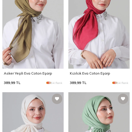
Asker Yeşili Eva Coton Eşarp
Kızılcık Eva Coton Eşarp
389,99
TL
389,99
TL
64 Renk
64 Renk