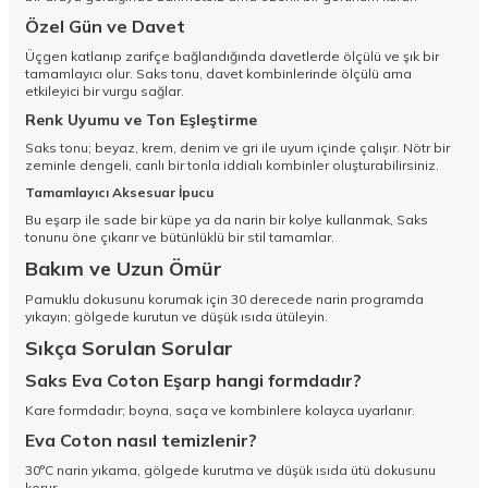
Özel Gün ve Davet
Üçgen katlanıp zarifçe bağlandığında davetlerde ölçülü ve şık bir
tamamlayıcı olur. Saks tonu, davet kombinlerinde ölçülü ama
etkileyici bir vurgu sağlar.
Renk Uyumu ve Ton Eşleştirme
Saks tonu; beyaz, krem, denim ve gri ile uyum içinde çalışır. Nötr bir
zeminle dengeli, canlı bir tonla iddialı kombinler oluşturabilirsiniz.
Tamamlayıcı Aksesuar İpucu
Bu eşarp ile sade bir küpe ya da narin bir kolye kullanmak, Saks
tonunu öne çıkarır ve bütünlüklü bir stil tamamlar.
Bakım ve Uzun Ömür
Pamuklu dokusunu korumak için 30 derecede narin programda
yıkayın; gölgede kurutun ve düşük ısıda ütüleyin.
Sıkça Sorulan Sorular
Saks Eva Coton Eşarp hangi formdadır?
Kare formdadır; boyna, saça ve kombinlere kolayca uyarlanır.
Eva Coton nasıl temizlenir?
30°C narin yıkama, gölgede kurutma ve düşük ısıda ütü dokusunu
korur.