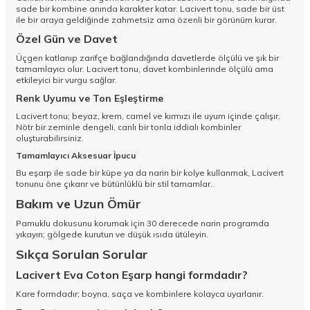
sade bir kombine anında karakter katar. Lacivert tonu, sade bir üst
ile bir araya geldiğinde zahmetsiz ama özenli bir görünüm kurar.
Özel Gün ve Davet
Üçgen katlanıp zarifçe bağlandığında davetlerde ölçülü ve şık bir
tamamlayıcı olur. Lacivert tonu, davet kombinlerinde ölçülü ama
etkileyici bir vurgu sağlar.
Renk Uyumu ve Ton Eşleştirme
Lacivert tonu; beyaz, krem, camel ve kırmızı ile uyum içinde çalışır.
Nötr bir zeminle dengeli, canlı bir tonla iddialı kombinler
oluşturabilirsiniz.
Tamamlayıcı Aksesuar İpucu
Bu eşarp ile sade bir küpe ya da narin bir kolye kullanmak, Lacivert
tonunu öne çıkarır ve bütünlüklü bir stil tamamlar.
Bakım ve Uzun Ömür
Pamuklu dokusunu korumak için 30 derecede narin programda
yıkayın; gölgede kurutun ve düşük ısıda ütüleyin.
Sıkça Sorulan Sorular
Lacivert Eva Coton Eşarp hangi formdadır?
Kare formdadır; boyna, saça ve kombinlere kolayca uyarlanır.