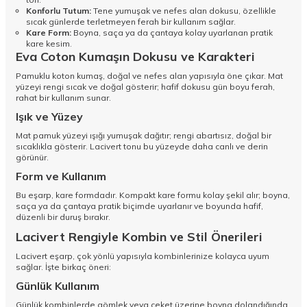
Konforlu Tutum:
Tene yumuşak ve nefes alan dokusu, özellikle
sıcak günlerde terletmeyen ferah bir kullanım sağlar.
Kare Form:
Boyna, saça ya da çantaya kolay uyarlanan pratik
kare kesim.
Eva Coton Kumaşın Dokusu ve Karakteri
Pamuklu koton kumaş, doğal ve nefes alan yapısıyla öne çıkar. Mat
yüzeyi rengi sıcak ve doğal gösterir; hafif dokusu gün boyu ferah,
rahat bir kullanım sunar.
Işık ve Yüzey
Mat pamuk yüzeyi ışığı yumuşak dağıtır; rengi abartısız, doğal bir
sıcaklıkla gösterir. Lacivert tonu bu yüzeyde daha canlı ve derin
görünür.
Form ve Kullanım
Bu eşarp, kare formdadır. Kompakt kare formu kolay şekil alır; boyna,
saça ya da çantaya pratik biçimde uyarlanır ve boyunda hafif,
düzenli bir duruş bırakır.
Lacivert Rengiyle Kombin ve Stil Önerileri
Lacivert eşarp, çok yönlü yapısıyla kombinlerinize kolayca uyum
sağlar. İşte birkaç öneri:
Günlük Kullanım
Günlük kombinlerde gömlek veya ceket üzerine boyna dolandığında