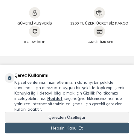
GÜVENLİ ALIŞVERİŞ
1200 TL ÜZERİ ÜCRETSİZ KARGO
KOLAY İADE
TAKSİT İMKANI
Önemli Bilgiler
Çerez Kullanımı
Kişisel verileriniz, hizmetlerimizin daha iyi bir şekilde
Hızlı Erişim
sunulması için mevzuata uygun bir şekilde toplanıp işlenir.
Konuyla ilgili detaylı bilgi almak için Gizlilik Politikamızı
inceleyebilirsiniz.
Reddet
seçeneğine tıklamanız halinde
Üye
yalnızca internet sitemizin çalışması için gerekli çerezler
kullanılacaktır.
Adres & İletişim
Çerezleri Özelleştir
Hepsini Kabul Et