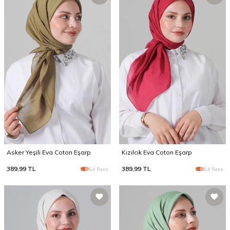
Asker Yeşili Eva Coton Eşarp
Kızılcık Eva Coton Eşarp
389,99
TL
389,99
TL
64 Renk
64 Renk