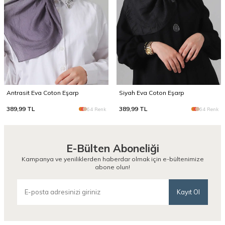
Antrasit Eva Coton Eşarp
Siyah Eva Coton Eşarp
389,99
TL
389,99
TL
64 Renk
64 Renk
E-Bülten Aboneliği
Kampanya ve yeniliklerden haberdar olmak için e-bültenimize
abone olun!
Kayıt Ol