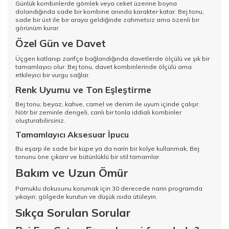
Günlük kombinlerde gömlek veya ceket üzerine boyna
dolandığında sade bir kombine anında karakter katar. Bej tonu,
sade bir üst ile bir araya geldiğinde zahmetsiz ama özenli bir
görünüm kurar.
Özel Gün ve Davet
Üçgen katlanıp zarifçe bağlandığında davetlerde ölçülü ve şık bir
tamamlayıcı olur. Bej tonu, davet kombinlerinde ölçülü ama
etkileyici bir vurgu sağlar.
Renk Uyumu ve Ton Eşleştirme
Bej tonu; beyaz, kahve, camel ve denim ile uyum içinde çalışır.
Nötr bir zeminle dengeli, canlı bir tonla iddialı kombinler
oluşturabilirsiniz.
Tamamlayıcı Aksesuar İpucu
Bu eşarp ile sade bir küpe ya da narin bir kolye kullanmak, Bej
tonunu öne çıkarır ve bütünlüklü bir stil tamamlar.
Bakım ve Uzun Ömür
Pamuklu dokusunu korumak için 30 derecede narin programda
yıkayın; gölgede kurutun ve düşük ısıda ütüleyin.
Sıkça Sorulan Sorular