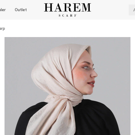
nler
Outlet
arp