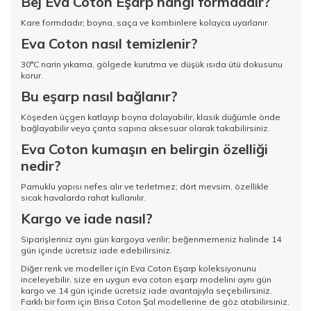
Bej Eva Coton Eşarp hangi formdadır?
Kare formdadır; boyna, saça ve kombinlere kolayca uyarlanır.
Eva Coton nasıl temizlenir?
30°C narin yıkama, gölgede kurutma ve düşük ısıda ütü dokusunu
korur.
Bu eşarp nasıl bağlanır?
Köşeden üçgen katlayıp boyna dolayabilir, klasik düğümle önde
bağlayabilir veya çanta sapına aksesuar olarak takabilirsiniz.
Eva Coton kumaşın en belirgin özelliği
nedir?
Pamuklu yapısı nefes alır ve terletmez; dört mevsim, özellikle
sıcak havalarda rahat kullanılır.
Kargo ve iade nasıl?
Siparişleriniz aynı gün kargoya verilir; beğenmemeniz halinde 14
gün içinde ücretsiz iade edebilirsiniz.
Diğer renk ve modeller için
Eva Coton Eşarp koleksiyonunu
inceleyebilir, size en uygun eva coton eşarp modelini aynı gün
kargo ve 14 gün içinde ücretsiz iade avantajıyla seçebilirsiniz.
Farklı bir form için
Brisa Coton Şal
modellerine de göz atabilirsiniz.