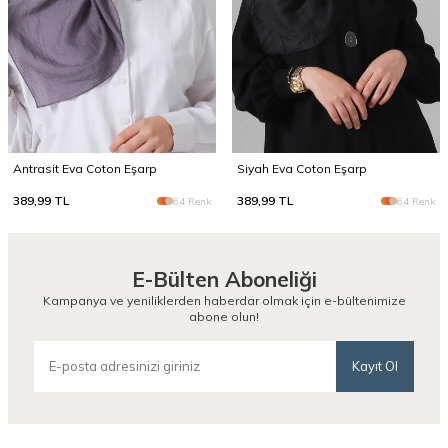
Antrasit Eva Coton Eşarp
Siyah Eva Coton Eşarp
389,99
TL
389,99
TL
64 Renk
64 Renk
E-Bülten Aboneliği
Kampanya ve yeniliklerden haberdar olmak için e-bültenimize
abone olun!
Kayıt Ol