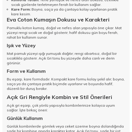
sıcak günlerde terletmeyen ferah bir kullanım sağlar.
Kare Form:
Boyna, saça ya da çantaya kolay uyarlanan pratik
kare kesim.
Eva Coton Kumaşın Dokusu ve Karakteri
Pamuklu koton kumaş, doğal ve nefes alan yapısıyla öne çıkar. Mat
yüzeyi rengi sıcak ve doğal gösterir; hafif dokusu gün boyu ferah,
rahat bir kullanım sunar.
Işık ve Yüzey
Mat pamuk yüzeyi ışığı yumuşak dağıtır; rengi abartısız, doğal bir
sıcaklıkla gösterir. Açık Gri tonu bu yüzeyde daha canlı ve derin
görünür.
Form ve Kullanım
Bu eşarp, kare formdadır. Kompakt kare formu kolay şekil alır; boyna,
saça ya da çantaya pratik biçimde uyarlanır ve boyunda hafif,
düzenli bir duruş bırakır.
Açık Gri Rengiyle Kombin ve Stil Önerileri
Açık gri eşarp, çok yönlü yapısıyla kombinlerinize kolayca uyum
sağlar. İşte birkaç öneri:
Günlük Kullanım
Günlük kombinlerde gömlek veya ceket üzerine boyna dolandığında
sade bir kombine anında karakter katar. Açık Gri tonu, sade bir üst