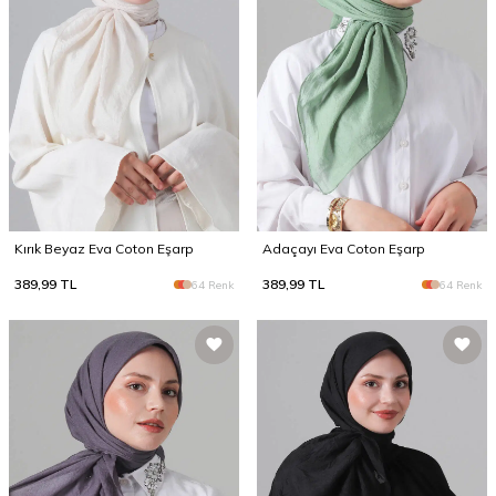
Kırık Beyaz Eva Coton Eşarp
Adaçayı Eva Coton Eşarp
389,99
TL
389,99
TL
64 Renk
64 Renk