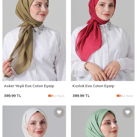
Asker Yeşili Eva Coton Eşarp
Kızılcık Eva Coton Eşarp
389,99
TL
389,99
TL
64 Renk
64 Renk