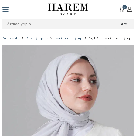
0
Ara
Anasayfa
Düz Eşarplar
Eva Coton Eşarp
Açık Gri Eva Coton Eşarp