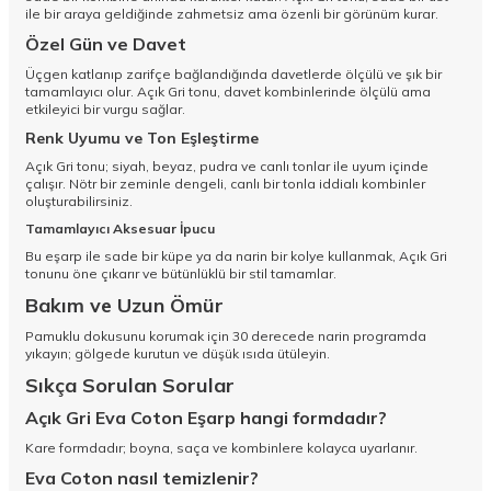
ile bir araya geldiğinde zahmetsiz ama özenli bir görünüm kurar.
Özel Gün ve Davet
Üçgen katlanıp zarifçe bağlandığında davetlerde ölçülü ve şık bir
tamamlayıcı olur. Açık Gri tonu, davet kombinlerinde ölçülü ama
etkileyici bir vurgu sağlar.
Renk Uyumu ve Ton Eşleştirme
Açık Gri tonu; siyah, beyaz, pudra ve canlı tonlar ile uyum içinde
çalışır. Nötr bir zeminle dengeli, canlı bir tonla iddialı kombinler
oluşturabilirsiniz.
Tamamlayıcı Aksesuar İpucu
Bu eşarp ile sade bir küpe ya da narin bir kolye kullanmak, Açık Gri
tonunu öne çıkarır ve bütünlüklü bir stil tamamlar.
Bakım ve Uzun Ömür
Pamuklu dokusunu korumak için 30 derecede narin programda
yıkayın; gölgede kurutun ve düşük ısıda ütüleyin.
Sıkça Sorulan Sorular
Açık Gri Eva Coton Eşarp hangi formdadır?
Kare formdadır; boyna, saça ve kombinlere kolayca uyarlanır.
Eva Coton nasıl temizlenir?