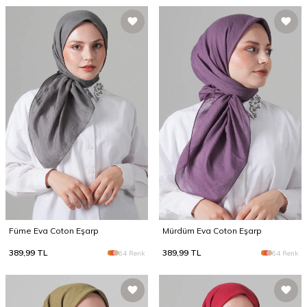
Füme Eva Coton Eşarp
Mürdüm Eva Coton Eşarp
389,99
TL
389,99
TL
64 Renk
64 Renk