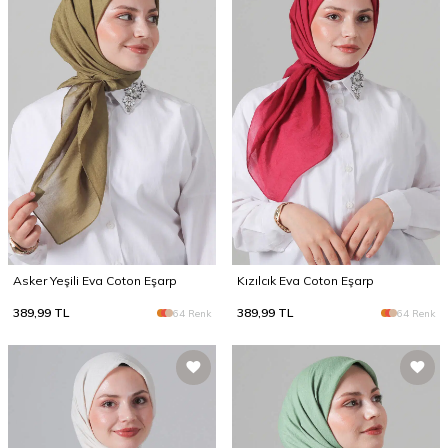
Asker Yeşili Eva Coton Eşarp
Kızılcık Eva Coton Eşarp
389,99
TL
389,99
TL
64 Renk
64 Renk