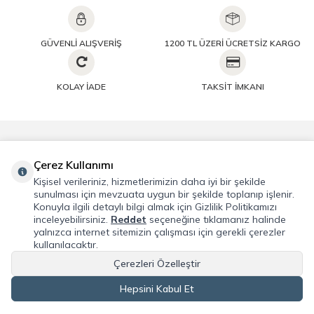
GÜVENLİ ALIŞVERİŞ
1200 TL ÜZERİ ÜCRETSİZ KARGO
KOLAY İADE
TAKSİT İMKANI
Önemli Bilgiler
Çerez Kullanımı
Kişisel verileriniz, hizmetlerimizin daha iyi bir şekilde
Hızlı Erişim
sunulması için mevzuata uygun bir şekilde toplanıp işlenir.
Konuyla ilgili detaylı bilgi almak için Gizlilik Politikamızı
inceleyebilirsiniz.
Reddet
seçeneğine tıklamanız halinde
Üye
yalnızca internet sitemizin çalışması için gerekli çerezler
kullanılacaktır.
Adres & İletişim
Çerezleri Özelleştir
Hepsini Kabul Et
T
-Soft
E-Ticaret
Sistemleriyle Hazırlanmıştır.