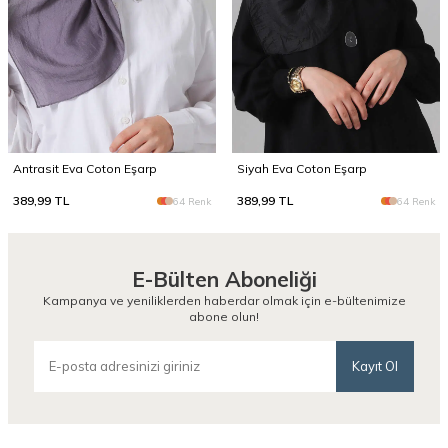
Antrasit Eva Coton Eşarp
Siyah Eva Coton Eşarp
389,99
TL
389,99
TL
64 Renk
64 Renk
E-Bülten Aboneliği
Kampanya ve yeniliklerden haberdar olmak için e-bültenimize
abone olun!
Kayıt Ol