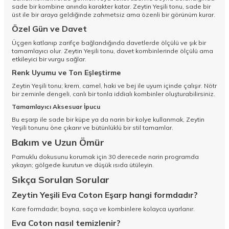
sade bir kombine anında karakter katar. Zeytin Yeşili tonu, sade bir
üst ile bir araya geldiğinde zahmetsiz ama özenli bir görünüm kurar.
Özel Gün ve Davet
Üçgen katlanıp zarifçe bağlandığında davetlerde ölçülü ve şık bir
tamamlayıcı olur. Zeytin Yeşili tonu, davet kombinlerinde ölçülü ama
etkileyici bir vurgu sağlar.
Renk Uyumu ve Ton Eşleştirme
Zeytin Yeşili tonu; krem, camel, haki ve bej ile uyum içinde çalışır. Nötr
bir zeminle dengeli, canlı bir tonla iddialı kombinler oluşturabilirsiniz.
Tamamlayıcı Aksesuar İpucu
Bu eşarp ile sade bir küpe ya da narin bir kolye kullanmak, Zeytin
Yeşili tonunu öne çıkarır ve bütünlüklü bir stil tamamlar.
Bakım ve Uzun Ömür
Pamuklu dokusunu korumak için 30 derecede narin programda
yıkayın; gölgede kurutun ve düşük ısıda ütüleyin.
Sıkça Sorulan Sorular
Zeytin Yeşili Eva Coton Eşarp hangi formdadır?
Kare formdadır; boyna, saça ve kombinlere kolayca uyarlanır.
Eva Coton nasıl temizlenir?