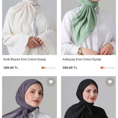
Kırık Beyaz Eva Coton Eşarp
Adaçayı Eva Coton Eşarp
389,99
TL
389,99
TL
64 Renk
64 Renk