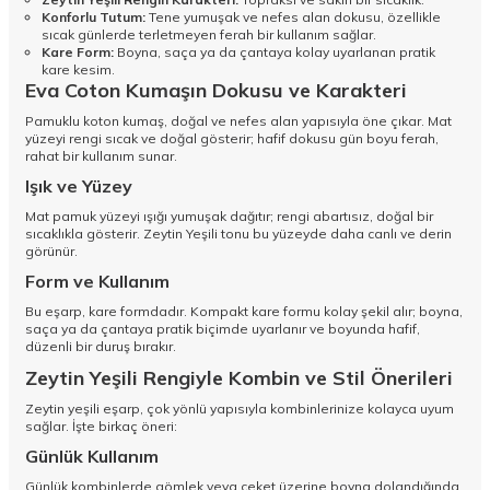
Konforlu Tutum:
Tene yumuşak ve nefes alan dokusu, özellikle
sıcak günlerde terletmeyen ferah bir kullanım sağlar.
Kare Form:
Boyna, saça ya da çantaya kolay uyarlanan pratik
kare kesim.
Eva Coton Kumaşın Dokusu ve Karakteri
Pamuklu koton kumaş, doğal ve nefes alan yapısıyla öne çıkar. Mat
yüzeyi rengi sıcak ve doğal gösterir; hafif dokusu gün boyu ferah,
rahat bir kullanım sunar.
Işık ve Yüzey
Mat pamuk yüzeyi ışığı yumuşak dağıtır; rengi abartısız, doğal bir
sıcaklıkla gösterir. Zeytin Yeşili tonu bu yüzeyde daha canlı ve derin
görünür.
Form ve Kullanım
Bu eşarp, kare formdadır. Kompakt kare formu kolay şekil alır; boyna,
saça ya da çantaya pratik biçimde uyarlanır ve boyunda hafif,
düzenli bir duruş bırakır.
Zeytin Yeşili Rengiyle Kombin ve Stil Önerileri
Zeytin yeşili eşarp, çok yönlü yapısıyla kombinlerinize kolayca uyum
sağlar. İşte birkaç öneri:
Günlük Kullanım
Günlük kombinlerde gömlek veya ceket üzerine boyna dolandığında