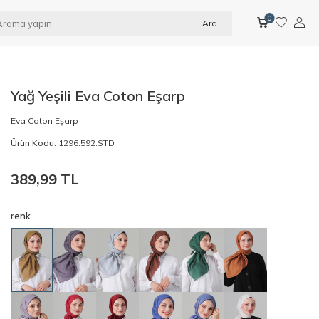
0
Ara
Yağ Yeşili Eva Coton Eşarp
Eva Coton Eşarp
Ürün Kodu:
1296.592.STD
389,99
TL
renk