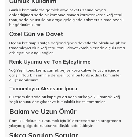
Günlük Kullanım
Günlük kombinlerde gömlek veya ceket üzerine boyna
dolandığında sade bir kombine anında karakter katar. Yağ Yeşili
tonu, sade bir üst ile bir araya geldiğinde zahmetsiz ama özenli
bir görünüm kurar.
Özel Gün ve Davet
Üçgen katlanıp zarifçe bağlandığında davetlerde ölçülü ve şık bir
tamamlayıcı olur. Yağ Yeşili tonu, davet kombinlerinde ölçülü ama
etkileyici bir vurgu sağlar.
Renk Uyumu ve Ton Eşleştirme
Yağ Yeşili tonu; krem, camel, bej ve koyu kahve ile uyum içinde
çalışır. Nötr bir zeminle dengeli, canlı bir tonla iddialı kombinler
oluşturabilirsiniz.
Tamamlayıcı Aksesuar İpucu
Bu eşarp ile sade bir küpe ya da narin bir kolye kullanmak, Yağ
Yeşili tonunu öne çıkarır ve bütünlüklü bir stil tamamlar.
Bakım ve Uzun Ömür
Pamuklu dokusunu korumak için 30 derecede narin programda
yıkayın; gölgede kurutun ve düşük ısıda ütüleyin.
Sıkça Sorulan Sorular