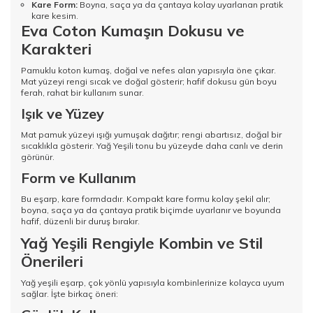
Kare Form:
Boyna, saça ya da çantaya kolay uyarlanan pratik
kare kesim.
Eva Coton Kumaşın Dokusu ve
Karakteri
Pamuklu koton kumaş, doğal ve nefes alan yapısıyla öne çıkar.
Mat yüzeyi rengi sıcak ve doğal gösterir; hafif dokusu gün boyu
ferah, rahat bir kullanım sunar.
Işık ve Yüzey
Mat pamuk yüzeyi ışığı yumuşak dağıtır; rengi abartısız, doğal bir
sıcaklıkla gösterir. Yağ Yeşili tonu bu yüzeyde daha canlı ve derin
görünür.
Form ve Kullanım
Bu eşarp, kare formdadır. Kompakt kare formu kolay şekil alır;
boyna, saça ya da çantaya pratik biçimde uyarlanır ve boyunda
hafif, düzenli bir duruş bırakır.
Yağ Yeşili Rengiyle Kombin ve Stil
Önerileri
Yağ yeşili eşarp, çok yönlü yapısıyla kombinlerinize kolayca uyum
sağlar. İşte birkaç öneri: