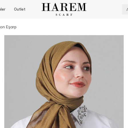
nler
Outlet
ton Eşarp