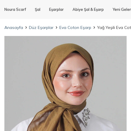
Noura Scarf
Şal
Eşarplar
Abiye Şal & Eşarp
Yeni Gele
Anasayfa
Düz Eşarplar
Eva Coton Eşarp
Yağ Yeşili Eva Co