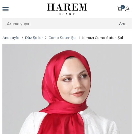
0
Ara
Anasayfa
Düz Şallar
Como Saten Şal
Kırmızı Como Saten Şal