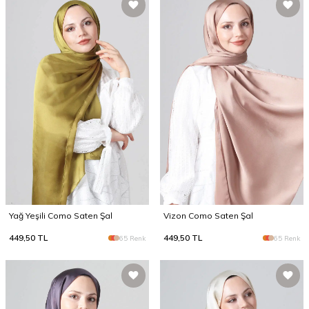
Yağ Yeşili Como Saten Şal
Vizon Como Saten Şal
449,50
TL
449,50
TL
65 Renk
65 Renk