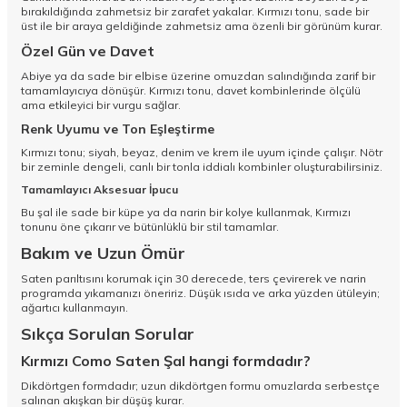
bırakıldığında zahmetsiz bir zarafet yakalar. Kırmızı tonu, sade bir
üst ile bir araya geldiğinde zahmetsiz ama özenli bir görünüm kurar.
Özel Gün ve Davet
Abiye ya da sade bir elbise üzerine omuzdan salındığında zarif bir
tamamlayıcıya dönüşür. Kırmızı tonu, davet kombinlerinde ölçülü
ama etkileyici bir vurgu sağlar.
Renk Uyumu ve Ton Eşleştirme
Kırmızı tonu; siyah, beyaz, denim ve krem ile uyum içinde çalışır. Nötr
bir zeminle dengeli, canlı bir tonla iddialı kombinler oluşturabilirsiniz.
Tamamlayıcı Aksesuar İpucu
Bu şal ile sade bir küpe ya da narin bir kolye kullanmak, Kırmızı
tonunu öne çıkarır ve bütünlüklü bir stil tamamlar.
Bakım ve Uzun Ömür
Saten parıltısını korumak için 30 derecede, ters çevirerek ve narin
programda yıkamanızı öneririz. Düşük ısıda ve arka yüzden ütüleyin;
ağartıcı kullanmayın.
Sıkça Sorulan Sorular
Kırmızı Como Saten Şal hangi formdadır?
Dikdörtgen formdadır; uzun dikdörtgen formu omuzlarda serbestçe
salınan akışkan bir düşüş kurar.