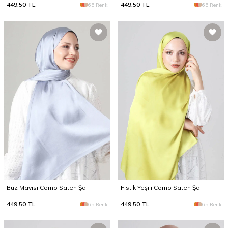
449,50
TL
449,50
TL
65 Renk
65 Renk
Buz Mavisi Como Saten Şal
Fıstık Yeşili Como Saten Şal
449,50
TL
449,50
TL
65 Renk
65 Renk