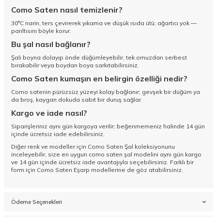
Como Saten nasıl temizlenir?
30°C narin, ters çevirerek yıkama ve düşük ısıda ütü; ağartıcı yok —
parıltısını böyle korur.
Bu şal nasıl bağlanır?
Şalı boyna dolayıp önde düğümleyebilir, tek omuzdan serbest
bırakabilir veya boydan boya sarkıtabilirsiniz.
Como Saten kumaşın en belirgin özelliği nedir?
Como satenin pürüzsüz yüzeyi kolay bağlanır; gevşek bir düğüm ya
da broş, kaygan dokuda sabit bir duruş sağlar.
Kargo ve iade nasıl?
Siparişleriniz aynı gün kargoya verilir; beğenmemeniz halinde 14 gün
içinde ücretsiz iade edebilirsiniz.
Diğer renk ve modeller için
Como Saten Şal koleksiyonunu
inceleyebilir, size en uygun como saten şal modelini aynı gün kargo
ve 14 gün içinde ücretsiz iade avantajıyla seçebilirsiniz. Farklı bir
form için
Como Saten Eşarp
modellerine de göz atabilirsiniz.
Ödeme Seçenekleri