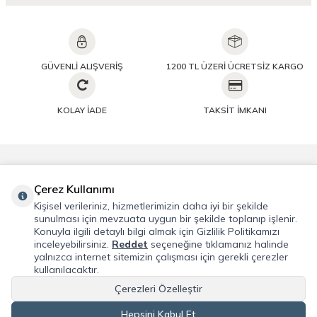
GÜVENLİ ALIŞVERİŞ
1200 TL ÜZERİ ÜCRETSİZ KARGO
KOLAY İADE
TAKSİT İMKANI
Önemli Bilgiler
Çerez Kullanımı
Kişisel verileriniz, hizmetlerimizin daha iyi bir şekilde
Hızlı Erişim
sunulması için mevzuata uygun bir şekilde toplanıp işlenir.
Konuyla ilgili detaylı bilgi almak için Gizlilik Politikamızı
inceleyebilirsiniz.
Reddet
seçeneğine tıklamanız halinde
Üye
yalnızca internet sitemizin çalışması için gerekli çerezler
kullanılacaktır.
Adres & İletişim
Çerezleri Özelleştir
Hepsini Kabul Et