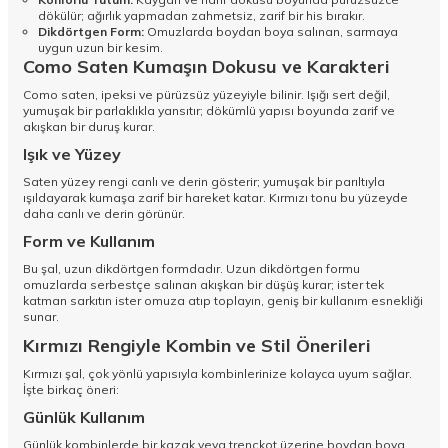
dökülür; ağırlık yapmadan zahmetsiz, zarif bir his bırakır.
Dikdörtgen Form:
Omuzlarda boydan boya salınan, sarmaya
uygun uzun bir kesim.
Como Saten Kumaşın Dokusu ve Karakteri
Como saten, ipeksi ve pürüzsüz yüzeyiyle bilinir. Işığı sert değil,
yumuşak bir parlaklıkla yansıtır; dökümlü yapısı boyunda zarif ve
akışkan bir duruş kurar.
Işık ve Yüzey
Saten yüzey rengi canlı ve derin gösterir; yumuşak bir parıltıyla
ışıldayarak kumaşa zarif bir hareket katar. Kırmızı tonu bu yüzeyde
daha canlı ve derin görünür.
Form ve Kullanım
Bu şal, uzun dikdörtgen formdadır. Uzun dikdörtgen formu
omuzlarda serbestçe salınan akışkan bir düşüş kurar; ister tek
katman sarkıtın ister omuza atıp toplayın, geniş bir kullanım esnekliği
sunar.
Kırmızı Rengiyle Kombin ve Stil Önerileri
Kırmızı şal, çok yönlü yapısıyla kombinlerinize kolayca uyum sağlar.
İşte birkaç öneri:
Günlük Kullanım
Günlük kombinlerde bir kazak veya trençkot üzerine boydan boya