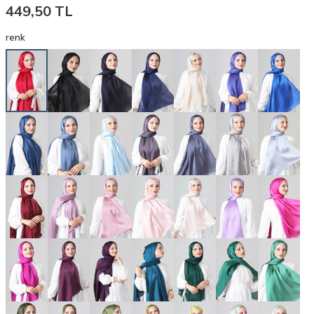
449,50
TL
renk