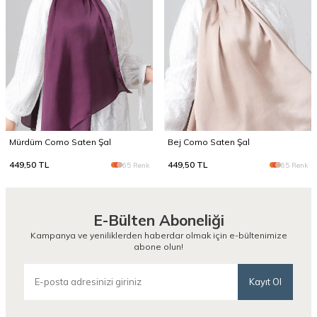
Mürdüm Como Saten Şal
Bej Como Saten Şal
449,50
TL
449,50
TL
65 Renk
65 Renk
E-Bülten Aboneliği
Kampanya ve yeniliklerden haberdar olmak için e-bültenimize
abone olun!
Kayıt Ol