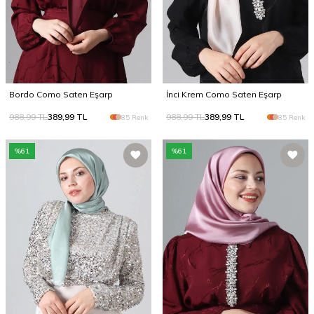
Bordo Como Saten Eşarp
İnci Krem Como Saten Eşarp
988,99
TL
389,99
TL
988,99
TL
389,99
TL
85 Renk
85 Renk
%
61
%
61