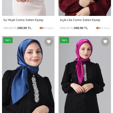
Su Yeşili Como Saten Eşarp
Açık Lila Como Saten Eşarp
988,99
TL
389,99
TL
988,99
TL
389,99
TL
85 Renk
85 Renk
%
61
%
61