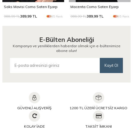
Saks Mavisi Como Saten Eşarp
Macenta Como Saten Eşarp
988,99
TL
389,99
TL
988,99
TL
389,99
TL
85 Renk
85 Renk
E-Bülten Aboneliği
Kampanya ve yeniliklerden haberdar olmak için e-bültenimize
abone olun!
Kayıt Ol
GÜVENLİ ALIŞVERİŞ
1200 TL ÜZERİ ÜCRETSİZ KARGO
KOLAY İADE
TAKSİT İMKANI