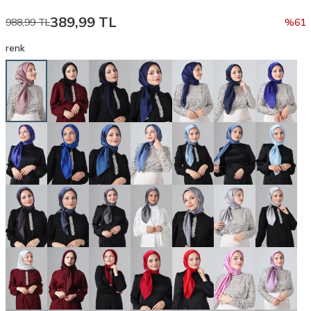
389,99
TL
988,99
TL
%
61
renk