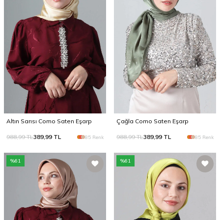
Altın Sarısı Como Saten Eşarp
Çağla Como Saten Eşarp
988,99
TL
389,99
TL
988,99
TL
389,99
TL
85 Renk
85 Renk
%
61
%
61