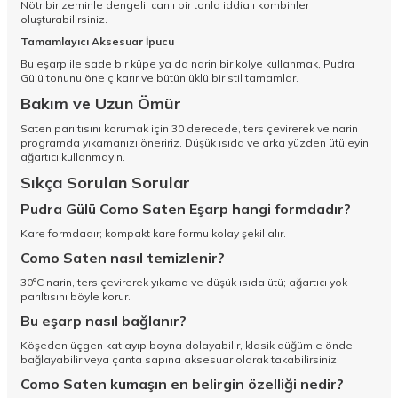
Nötr bir zeminle dengeli, canlı bir tonla iddialı kombinler
oluşturabilirsiniz.
Tamamlayıcı Aksesuar İpucu
Bu eşarp ile sade bir küpe ya da narin bir kolye kullanmak, Pudra
Gülü tonunu öne çıkarır ve bütünlüklü bir stil tamamlar.
Bakım ve Uzun Ömür
Saten parıltısını korumak için 30 derecede, ters çevirerek ve narin
programda yıkamanızı öneririz. Düşük ısıda ve arka yüzden ütüleyin;
ağartıcı kullanmayın.
Sıkça Sorulan Sorular
Pudra Gülü Como Saten Eşarp hangi formdadır?
Kare formdadır; kompakt kare formu kolay şekil alır.
Como Saten nasıl temizlenir?
30°C narin, ters çevirerek yıkama ve düşük ısıda ütü; ağartıcı yok —
parıltısını böyle korur.
Bu eşarp nasıl bağlanır?
Köşeden üçgen katlayıp boyna dolayabilir, klasik düğümle önde
bağlayabilir veya çanta sapına aksesuar olarak takabilirsiniz.
Como Saten kumaşın en belirgin özelliği nedir?