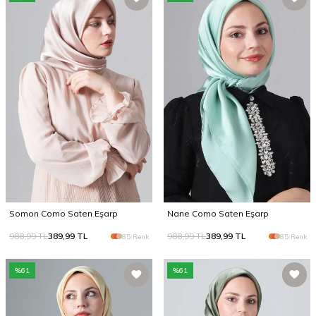
Somon Como Saten Eşarp
Nane Como Saten Eşarp
988,99
TL
389,99
TL
988,99
TL
389,99
TL
85 Renk
85 Renk
%
61
%
61