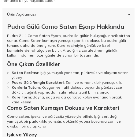
romantik bir yumuşaklık sunar.
Ürün Açıklaması
Pudra Gülü Como Saten Eşarp Hakkında
Pudra Gülü Como Saten Eşarp, pudra ile gülün buluştuğu nazik bir ton
sunar. Como Saten kumaşın yumuşak parıltılı dokusu bu pudra gülü
tonunu daha da öne çıkarır. Kare kesimiyle günlük ve özel
kombinlerde rahatça yer bulur. Aradığınız zarafeti hem günlük
kullanımda hem özel günlerde sunan bir tasarımdır.
Öne Çıkan Özellikler
Saten Parıltısı:
Işığı yumuşak yansıtan, pürüzsüz ve akışkan saten
yüzey.
Pudra Gülü Rengin Karakteri:
Zarif ve romantik bir yumuşaklık.
Konforlu Tutum:
Kaygan ve hafif dokusu boyunda pürüzsüzce
dökülür; ağırlık yapmadan zahmetsiz, zarif bir his bırakır.
Kare Form:
Boyna, saça ya da çantaya kolay uyarlanan pratik
kare kesim.
Como Saten Kumaşın Dokusu ve Karakteri
Como saten, ipeksi ve pürüzsüz yüzeyiyle bilinir. Işığı sert değil,
yumuşak bir parlaklıkla yansıtır; dökümlü yapısı boyunda zarif ve
akışkan bir duruş kurar.
Işık ve Yüzey