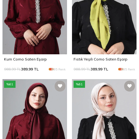
Kum Como Saten Eşarp
Fıstık Yeşili Como Saten Eşarp
988,99
TL
389,99
TL
988,99
TL
389,99
TL
85 Renk
85 Renk
%
61
%
61