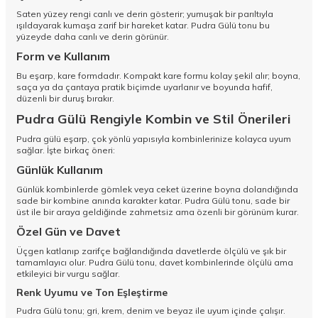
Saten yüzey rengi canlı ve derin gösterir; yumuşak bir parıltıyla
ışıldayarak kumaşa zarif bir hareket katar. Pudra Gülü tonu bu
yüzeyde daha canlı ve derin görünür.
Form ve Kullanım
Bu eşarp, kare formdadır. Kompakt kare formu kolay şekil alır; boyna,
saça ya da çantaya pratik biçimde uyarlanır ve boyunda hafif,
düzenli bir duruş bırakır.
Pudra Gülü Rengiyle Kombin ve Stil Önerileri
Pudra gülü eşarp, çok yönlü yapısıyla kombinlerinize kolayca uyum
sağlar. İşte birkaç öneri:
Günlük Kullanım
Günlük kombinlerde gömlek veya ceket üzerine boyna dolandığında
sade bir kombine anında karakter katar. Pudra Gülü tonu, sade bir
üst ile bir araya geldiğinde zahmetsiz ama özenli bir görünüm kurar.
Özel Gün ve Davet
Üçgen katlanıp zarifçe bağlandığında davetlerde ölçülü ve şık bir
tamamlayıcı olur. Pudra Gülü tonu, davet kombinlerinde ölçülü ama
etkileyici bir vurgu sağlar.
Renk Uyumu ve Ton Eşleştirme
Pudra Gülü tonu; gri, krem, denim ve beyaz ile uyum içinde çalışır.