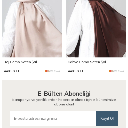
Bej Como Saten Şal
Kahve Como Saten Şal
449,50
TL
449,50
TL
65 Renk
65 Renk
E-Bülten Aboneliği
Kampanya ve yeniliklerden haberdar olmak için e-bültenimize
abone olun!
Kayıt Ol