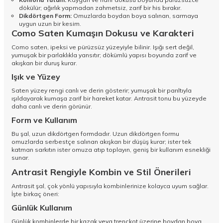
dökülür; ağırlık yapmadan zahmetsiz, zarif bir his bırakır.
Dikdörtgen Form:
Omuzlarda boydan boya salınan, sarmaya
uygun uzun bir kesim.
Como Saten Kumaşın Dokusu ve Karakteri
Como saten, ipeksi ve pürüzsüz yüzeyiyle bilinir. Işığı sert değil,
yumuşak bir parlaklıkla yansıtır; dökümlü yapısı boyunda zarif ve
akışkan bir duruş kurar.
Işık ve Yüzey
Saten yüzey rengi canlı ve derin gösterir; yumuşak bir parıltıyla
ışıldayarak kumaşa zarif bir hareket katar. Antrasit tonu bu yüzeyde
daha canlı ve derin görünür.
Form ve Kullanım
Bu şal, uzun dikdörtgen formdadır. Uzun dikdörtgen formu
omuzlarda serbestçe salınan akışkan bir düşüş kurar; ister tek
katman sarkıtın ister omuza atıp toplayın, geniş bir kullanım esnekliği
sunar.
Antrasit Rengiyle Kombin ve Stil Önerileri
Antrasit şal, çok yönlü yapısıyla kombinlerinize kolayca uyum sağlar.
İşte birkaç öneri:
Günlük Kullanım
Günlük kombinlerde bir kazak veya trençkot üzerine boydan boya