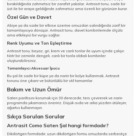
bırakıldığında zahmetsiz bir zarafet yakalar. Antrasit tonu, sade bir
üst ile bir araya geldiğinde zahmetsiz ama özenli bir görünüm kurar.
Özel Gün ve Davet
Abiye ya da sade bir elbise üzerine omuzdan salındığında zarif bir
tamamlayıcıya dönüşür. Antrasit tonu, davet kombinlerinde ölçülü
ama etkileyici bir vurgu sağlar.
Renk Uyumu ve Ton Eşleştirme
Antrasit tonu; beyaz, gri, krem ve canlı tonlar ile uyum içinde çalışır.
Nötr bir zeminle dengeli, canlı bir tonla iddialı kombinler
oluşturabilirsiniz.
Tamamlayıcı Aksesuar İpucu
Bu şal ile sade bir küpe ya da narin bir kolye kullanmak, Antrasit
tonunu öne çıkarır ve bütünlüklü bir stil tamamlar.
Bakım ve Uzun Ömür
Saten parıltısını korumak için 30 derecede, ters çevirerek ve narin
programda yıkamanızı öneririz. Düşük ısıda ve arka yüzden ütüleyin;
ağartıcı kullanmayın.
Sıkça Sorulan Sorular
Antrasit Como Saten Şal hangi formdadır?
Dikdörtgen formdadır; uzun dikdörtgen formu omuzlarda serbestçe