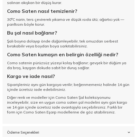
salınan akışkan bir düşüş kurar.
Como Saten nasıl temizlenir?
30°C narin, ters çevirerek yıkama ve düşük ısıda ütü; ağartıcı yok —
parıltısını böyle korur.
Bu şal nasıl bağlanır?
Şalı boyna dolayıp önde düğümleyebilir, tek omuzdan serbest
bırakabilir veya boydan boya sarkıtabilirsiniz.
Como Saten kumaşın en belirgin özelliği nedir?
Como satenin pürüzsüz yüzeyi kolay bağlanır; gevşek bir düğüm ya
da broş, kaygan dokuda sabit bir duruş sağlar.
Kargo ve iade nasıl?
Siparişleriniz aynı gün kargoya verilir; beğenmemeniz halinde 14 gün
içinde ücretsiz iade edebilirsiniz.
Diğer renk ve modeller için
Como Saten Şal koleksiyonunu
inceleyebilir, size en uygun como saten şal modelini aynı gün kargo
ve 14 gün içinde ücretsiz iade avantajıyla seçebilirsiniz. Farklı bir
form için
Como Saten Eşarp
modellerine de göz atabilirsiniz.
Ödeme Seçenekleri