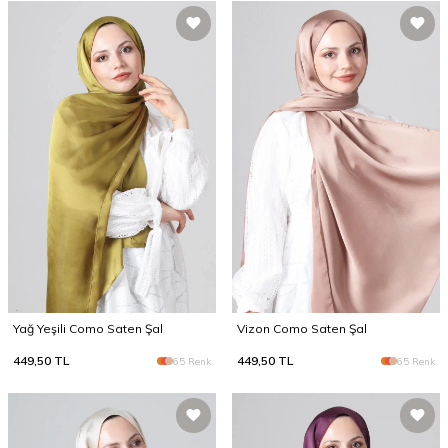
Yağ Yeşili Como Saten Şal
Vizon Como Saten Şal
449,50
TL
449,50
TL
65 Renk
65 Renk