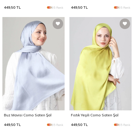
449,50
TL
449,50
TL
65 Renk
65 Renk
Buz Mavisi Como Saten Şal
Fıstık Yeşili Como Saten Şal
449,50
TL
449,50
TL
65 Renk
65 Renk