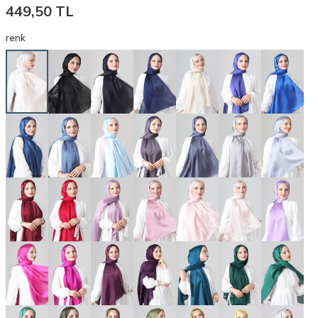
449,50
TL
renk