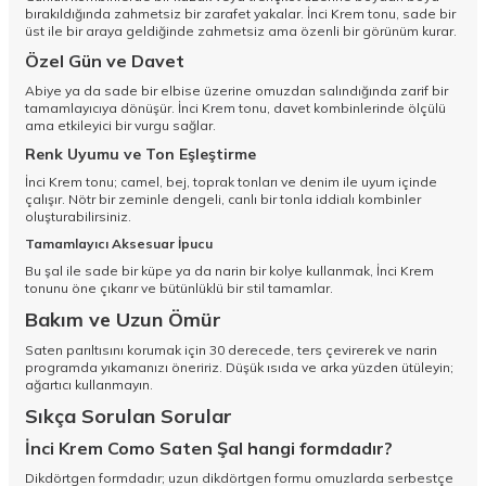
bırakıldığında zahmetsiz bir zarafet yakalar. İnci Krem tonu, sade bir
üst ile bir araya geldiğinde zahmetsiz ama özenli bir görünüm kurar.
Özel Gün ve Davet
Abiye ya da sade bir elbise üzerine omuzdan salındığında zarif bir
tamamlayıcıya dönüşür. İnci Krem tonu, davet kombinlerinde ölçülü
ama etkileyici bir vurgu sağlar.
Renk Uyumu ve Ton Eşleştirme
İnci Krem tonu; camel, bej, toprak tonları ve denim ile uyum içinde
çalışır. Nötr bir zeminle dengeli, canlı bir tonla iddialı kombinler
oluşturabilirsiniz.
Tamamlayıcı Aksesuar İpucu
Bu şal ile sade bir küpe ya da narin bir kolye kullanmak, İnci Krem
tonunu öne çıkarır ve bütünlüklü bir stil tamamlar.
Bakım ve Uzun Ömür
Saten parıltısını korumak için 30 derecede, ters çevirerek ve narin
programda yıkamanızı öneririz. Düşük ısıda ve arka yüzden ütüleyin;
ağartıcı kullanmayın.
Sıkça Sorulan Sorular
İnci Krem Como Saten Şal hangi formdadır?
Dikdörtgen formdadır; uzun dikdörtgen formu omuzlarda serbestçe