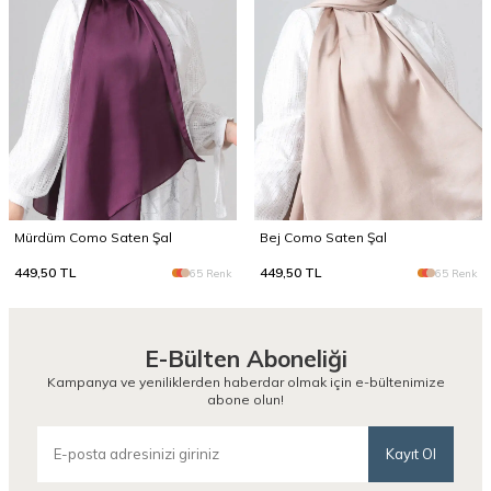
Mürdüm Como Saten Şal
Bej Como Saten Şal
449,50
TL
449,50
TL
65 Renk
65 Renk
E-Bülten Aboneliği
Kampanya ve yeniliklerden haberdar olmak için e-bültenimize
abone olun!
Kayıt Ol