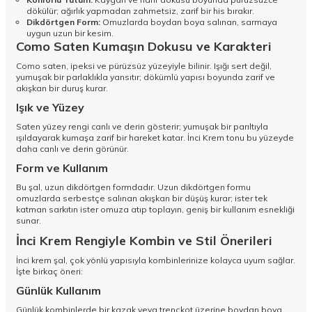
dökülür; ağırlık yapmadan zahmetsiz, zarif bir his bırakır.
Dikdörtgen Form:
Omuzlarda boydan boya salınan, sarmaya
uygun uzun bir kesim.
Como Saten Kumaşın Dokusu ve Karakteri
Como saten, ipeksi ve pürüzsüz yüzeyiyle bilinir. Işığı sert değil,
yumuşak bir parlaklıkla yansıtır; dökümlü yapısı boyunda zarif ve
akışkan bir duruş kurar.
Işık ve Yüzey
Saten yüzey rengi canlı ve derin gösterir; yumuşak bir parıltıyla
ışıldayarak kumaşa zarif bir hareket katar. İnci Krem tonu bu yüzeyde
daha canlı ve derin görünür.
Form ve Kullanım
Bu şal, uzun dikdörtgen formdadır. Uzun dikdörtgen formu
omuzlarda serbestçe salınan akışkan bir düşüş kurar; ister tek
katman sarkıtın ister omuza atıp toplayın, geniş bir kullanım esnekliği
sunar.
İnci Krem Rengiyle Kombin ve Stil Önerileri
İnci krem şal, çok yönlü yapısıyla kombinlerinize kolayca uyum sağlar.
İşte birkaç öneri:
Günlük Kullanım
Günlük kombinlerde bir kazak veya trençkot üzerine boydan boya