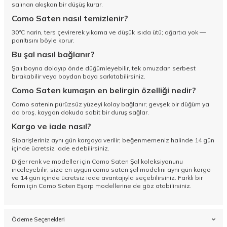
salınan akışkan bir düşüş kurar.
Como Saten nasıl temizlenir?
30°C narin, ters çevirerek yıkama ve düşük ısıda ütü; ağartıcı yok —
parıltısını böyle korur.
Bu şal nasıl bağlanır?
Şalı boyna dolayıp önde düğümleyebilir, tek omuzdan serbest
bırakabilir veya boydan boya sarkıtabilirsiniz.
Como Saten kumaşın en belirgin özelliği nedir?
Como satenin pürüzsüz yüzeyi kolay bağlanır; gevşek bir düğüm ya
da broş, kaygan dokuda sabit bir duruş sağlar.
Kargo ve iade nasıl?
Siparişleriniz aynı gün kargoya verilir; beğenmemeniz halinde 14 gün
içinde ücretsiz iade edebilirsiniz.
Diğer renk ve modeller için
Como Saten Şal koleksiyonunu
inceleyebilir, size en uygun como saten şal modelini aynı gün kargo
ve 14 gün içinde ücretsiz iade avantajıyla seçebilirsiniz. Farklı bir
form için
Como Saten Eşarp
modellerine de göz atabilirsiniz.
Ödeme Seçenekleri