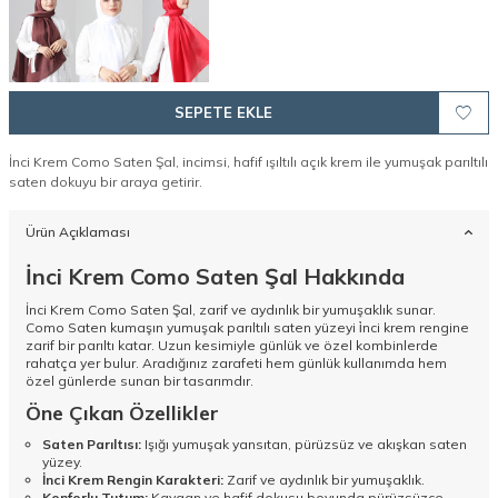
SEPETE EKLE
İnci Krem Como Saten Şal, incimsi, hafif ışıltılı açık krem ile yumuşak parıltılı
saten dokuyu bir araya getirir.
Ürün Açıklaması
İnci Krem Como Saten Şal Hakkında
İnci Krem Como Saten Şal, zarif ve aydınlık bir yumuşaklık sunar.
Como Saten kumaşın yumuşak parıltılı saten yüzeyi i̇nci krem rengine
zarif bir parıltı katar. Uzun kesimiyle günlük ve özel kombinlerde
rahatça yer bulur. Aradığınız zarafeti hem günlük kullanımda hem
özel günlerde sunan bir tasarımdır.
Öne Çıkan Özellikler
Saten Parıltısı:
Işığı yumuşak yansıtan, pürüzsüz ve akışkan saten
yüzey.
İnci Krem Rengin Karakteri:
Zarif ve aydınlık bir yumuşaklık.
Konforlu Tutum:
Kaygan ve hafif dokusu boyunda pürüzsüzce