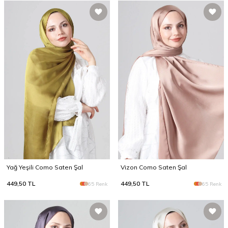
Yağ Yeşili Como Saten Şal
Vizon Como Saten Şal
449,50
TL
449,50
TL
65 Renk
65 Renk