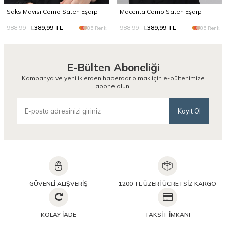
Saks Mavisi Como Saten Eşarp
Macenta Como Saten Eşarp
988,99
TL
389,99
TL
988,99
TL
389,99
TL
85 Renk
85 Renk
E-Bülten Aboneliği
Kampanya ve yeniliklerden haberdar olmak için e-bültenimize
abone olun!
Kayıt Ol
GÜVENLİ ALIŞVERİŞ
1200 TL ÜZERİ ÜCRETSİZ KARGO
KOLAY İADE
TAKSİT İMKANI