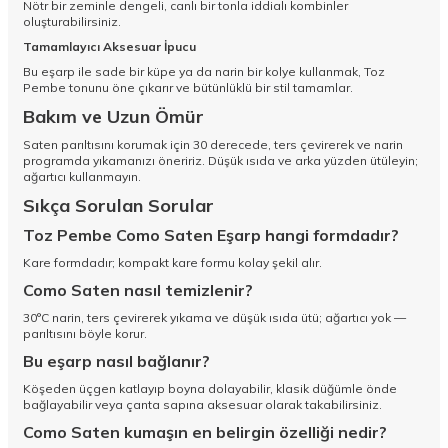
Nötr bir zeminle dengeli, canlı bir tonla iddialı kombinler
oluşturabilirsiniz.
Tamamlayıcı Aksesuar İpucu
Bu eşarp ile sade bir küpe ya da narin bir kolye kullanmak, Toz
Pembe tonunu öne çıkarır ve bütünlüklü bir stil tamamlar.
Bakım ve Uzun Ömür
Saten parıltısını korumak için 30 derecede, ters çevirerek ve narin
programda yıkamanızı öneririz. Düşük ısıda ve arka yüzden ütüleyin;
ağartıcı kullanmayın.
Sıkça Sorulan Sorular
Toz Pembe Como Saten Eşarp hangi formdadır?
Kare formdadır; kompakt kare formu kolay şekil alır.
Como Saten nasıl temizlenir?
30°C narin, ters çevirerek yıkama ve düşük ısıda ütü; ağartıcı yok —
parıltısını böyle korur.
Bu eşarp nasıl bağlanır?
Köşeden üçgen katlayıp boyna dolayabilir, klasik düğümle önde
bağlayabilir veya çanta sapına aksesuar olarak takabilirsiniz.
Como Saten kumaşın en belirgin özelliği nedir?