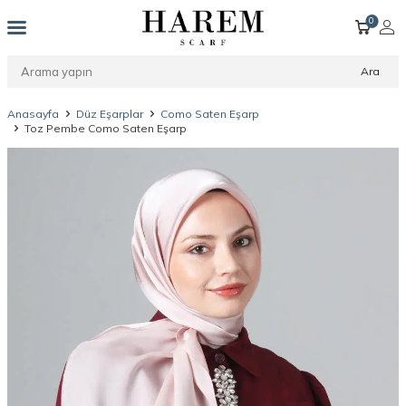
0
Ara
Anasayfa
Düz Eşarplar
Como Saten Eşarp
Toz Pembe Como Saten Eşarp