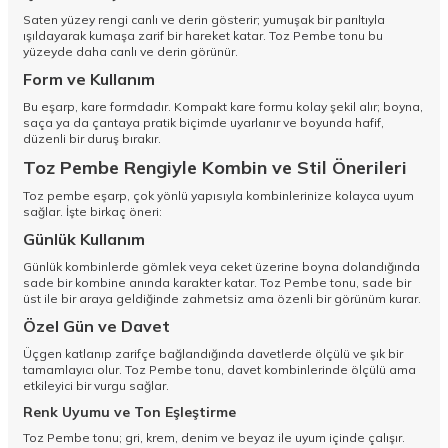
Saten yüzey rengi canlı ve derin gösterir; yumuşak bir parıltıyla
ışıldayarak kumaşa zarif bir hareket katar. Toz Pembe tonu bu
yüzeyde daha canlı ve derin görünür.
Form ve Kullanım
Bu eşarp, kare formdadır. Kompakt kare formu kolay şekil alır; boyna,
saça ya da çantaya pratik biçimde uyarlanır ve boyunda hafif,
düzenli bir duruş bırakır.
Toz Pembe Rengiyle Kombin ve Stil Önerileri
Toz pembe eşarp, çok yönlü yapısıyla kombinlerinize kolayca uyum
sağlar. İşte birkaç öneri:
Günlük Kullanım
Günlük kombinlerde gömlek veya ceket üzerine boyna dolandığında
sade bir kombine anında karakter katar. Toz Pembe tonu, sade bir
üst ile bir araya geldiğinde zahmetsiz ama özenli bir görünüm kurar.
Özel Gün ve Davet
Üçgen katlanıp zarifçe bağlandığında davetlerde ölçülü ve şık bir
tamamlayıcı olur. Toz Pembe tonu, davet kombinlerinde ölçülü ama
etkileyici bir vurgu sağlar.
Renk Uyumu ve Ton Eşleştirme
Toz Pembe tonu; gri, krem, denim ve beyaz ile uyum içinde çalışır.