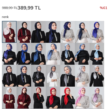
389,99
TL
988,99
TL
%
61
renk