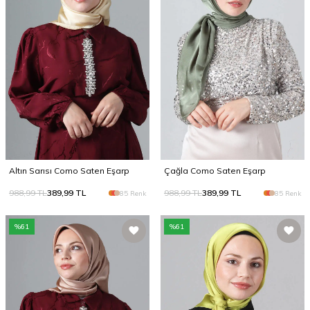
Altın Sarısı Como Saten Eşarp
Çağla Como Saten Eşarp
988,99
TL
389,99
TL
988,99
TL
389,99
TL
85 Renk
85 Renk
%
61
%
61