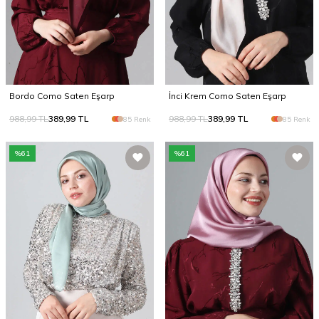
Bordo Como Saten Eşarp
İnci Krem Como Saten Eşarp
988,99
TL
389,99
TL
988,99
TL
389,99
TL
85 Renk
85 Renk
%
61
%
61