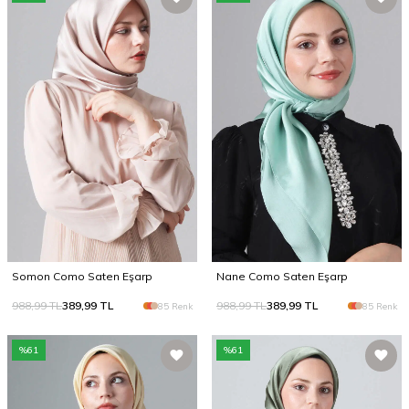
Somon Como Saten Eşarp
Nane Como Saten Eşarp
988,99
TL
389,99
TL
988,99
TL
389,99
TL
85 Renk
85 Renk
%
61
%
61