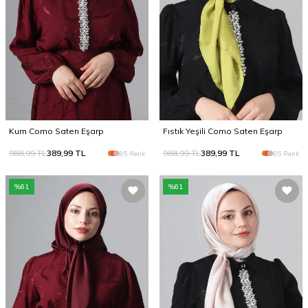
Kum Como Saten Eşarp
Fıstık Yeşili Como Saten Eşarp
988,99
TL
389,99
TL
988,99
TL
389,99
TL
85 Renk
85 Renk
%
61
%
61