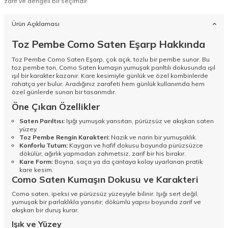
zarif ve dengeli bir seçimdir.
Ürün Açıklaması
Toz Pembe Como Saten Eşarp Hakkında
Toz Pembe Como Saten Eşarp, çok açık, tozlu bir pembe sunar. Bu
toz pembe ton, Como Saten kumaşın yumuşak parıltılı dokusunda ışıl
ışıl bir karakter kazanır. Kare kesimiyle günlük ve özel kombinlerde
rahatça yer bulur. Aradığınız zarafeti hem günlük kullanımda hem
özel günlerde sunan bir tasarımdır.
Öne Çıkan Özellikler
Saten Parıltısı:
Işığı yumuşak yansıtan, pürüzsüz ve akışkan saten
yüzey.
Toz Pembe Rengin Karakteri:
Nazik ve narin bir yumuşaklık.
Konforlu Tutum:
Kaygan ve hafif dokusu boyunda pürüzsüzce
dökülür; ağırlık yapmadan zahmetsiz, zarif bir his bırakır.
Kare Form:
Boyna, saça ya da çantaya kolay uyarlanan pratik
kare kesim.
Como Saten Kumaşın Dokusu ve Karakteri
Como saten, ipeksi ve pürüzsüz yüzeyiyle bilinir. Işığı sert değil,
yumuşak bir parlaklıkla yansıtır; dökümlü yapısı boyunda zarif ve
akışkan bir duruş kurar.
Işık ve Yüzey