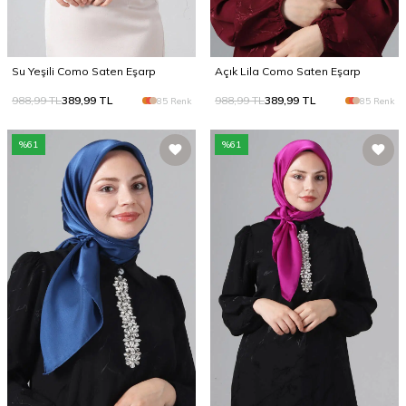
Su Yeşili Como Saten Eşarp
Açık Lila Como Saten Eşarp
988,99
TL
389,99
TL
988,99
TL
389,99
TL
85 Renk
85 Renk
%
61
%
61