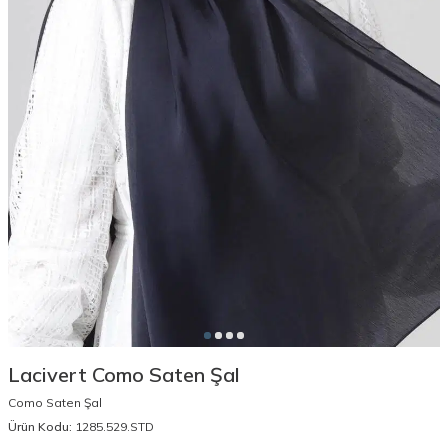
Lacivert Como Saten Şal
Como Saten Şal
Ürün Kodu:
1285.529.STD