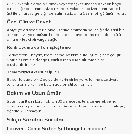
Günlük kombinlerde bir kazak veya trençkot üzerine boydan boya
bırakıldığında zahmetsiz bir zarafet yakalar. Lacivert tonu, sade bir
üst ile bir araya geldiğinde zahmetsiz ama özenli bir görünüm kurar.
Özel Gün ve Davet
Abiye ya da sade bir elbise üzerine omuzdan salındığında zarif bir
tamamlayıcıya dönüşür. Lacivert tonu, davet kombinlerinde ölçülü
ama etkileyici bir vurgu sağlar.
Renk Uyumu ve Ton Eşleştirme
Lacivert tonu; beyaz, krem, camel ve kırmızı ile uyum içinde çalışır.
Nötr bir zeminle dengeli, canlı bir tonla iddialı kombinler
oluşturabilirsiniz.
Tamamlayıcı Aksesuar İpucu
Bu şal ile sade bir küpe ya da narin bir kolye kullanmak, Lacivert
tonunu öne çıkarır ve bütünlüklü bir stil tamamlar.
Bakım ve Uzun Ömür
Saten parıltısını korumak için 30 derecede, ters çevirerek ve narin
programda yıkamanızı öneririz. Düşük ısıda ve arka yüzden ütüleyin;
ağartıcı kullanmayın.
Sıkça Sorulan Sorular
Lacivert Como Saten Şal hangi formdadır?