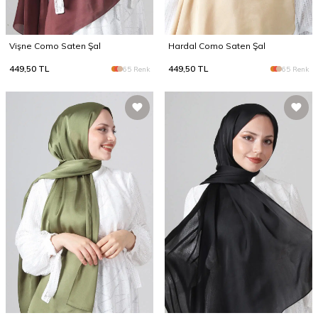
Vişne Como Saten Şal
Hardal Como Saten Şal
449,50
TL
449,50
TL
65 Renk
65 Renk