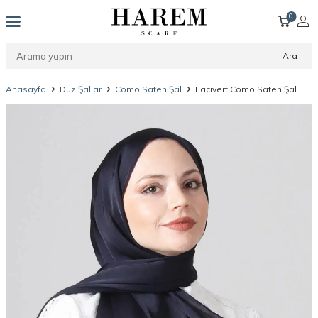
0
Ara
Anasayfa
Düz Şallar
Como Saten Şal
Lacivert Como Saten Şal