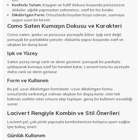
Konforlu Tutum:
Kaygan ve hafif dokusu boyunda pürüzsüzce
dökülür; ağırlık yapmadan zahmetsiz, zarif bir his bırakır.
Dikdörtgen Form:
Omuzlarda boydan boya salınan, sarmaya
uygun uzun bir kesim.
Como Saten Kumaşın Dokusu ve Karakteri
Como saten, ipeksi ve pürüzsüz yüzeyiyle bilinir. Işığı sert değil,
yumuşak bir parlaklıkla yansıtır; dökümlü yapısı boyunda zarif ve
akışkan bir duruş kurar.
Işık ve Yüzey
Saten yüzey rengi canlı ve derin gösterir; yumuşak bir parıltıyla
ışıldayarak kumaşa zarif bir hareket katar. Lacivert tonu bu yüzeyde
daha canlı ve derin görünür.
Form ve Kullanım
Bu şal, uzun dikdörtgen formdadır. Uzun dikdörtgen formu
omuzlarda serbestçe salınan akışkan bir düşüş kurar; ister tek
katman sarkıtın ister omuza atıp toplayın, geniş bir kullanım esnekliği
sunar.
Lacivert Rengiyle Kombin ve Stil Önerileri
Lacivert şal, çok yönlü yapısıyla kombinlerinize kolayca uyum sağlar.
İşte birkaç öneri:
Günlük Kullanım