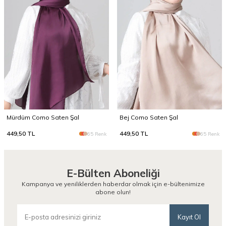
Mürdüm Como Saten Şal
Bej Como Saten Şal
449,50
TL
449,50
TL
65 Renk
65 Renk
E-Bülten Aboneliği
Kampanya ve yeniliklerden haberdar olmak için e-bültenimize
abone olun!
Kayıt Ol