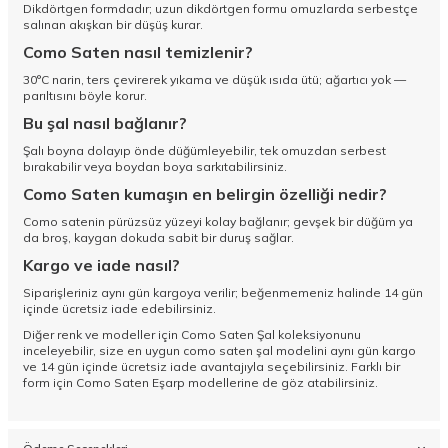
Dikdörtgen formdadır; uzun dikdörtgen formu omuzlarda serbestçe
salınan akışkan bir düşüş kurar.
Como Saten nasıl temizlenir?
30°C narin, ters çevirerek yıkama ve düşük ısıda ütü; ağartıcı yok —
parıltısını böyle korur.
Bu şal nasıl bağlanır?
Şalı boyna dolayıp önde düğümleyebilir, tek omuzdan serbest
bırakabilir veya boydan boya sarkıtabilirsiniz.
Como Saten kumaşın en belirgin özelliği nedir?
Como satenin pürüzsüz yüzeyi kolay bağlanır; gevşek bir düğüm ya
da broş, kaygan dokuda sabit bir duruş sağlar.
Kargo ve iade nasıl?
Siparişleriniz aynı gün kargoya verilir; beğenmemeniz halinde 14 gün
içinde ücretsiz iade edebilirsiniz.
Diğer renk ve modeller için
Como Saten Şal koleksiyonunu
inceleyebilir, size en uygun como saten şal modelini aynı gün kargo
ve 14 gün içinde ücretsiz iade avantajıyla seçebilirsiniz. Farklı bir
form için
Como Saten Eşarp
modellerine de göz atabilirsiniz.