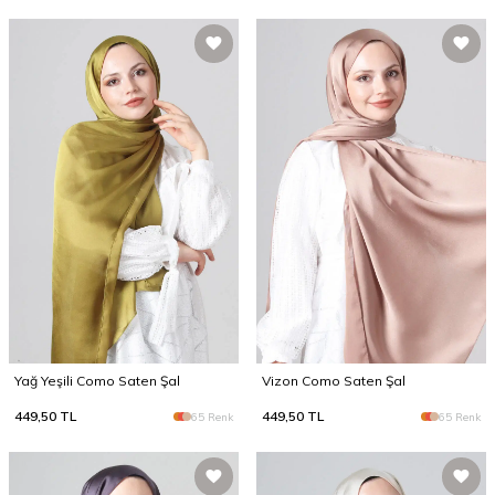
Yağ Yeşili Como Saten Şal
Vizon Como Saten Şal
449,50
TL
449,50
TL
65 Renk
65 Renk