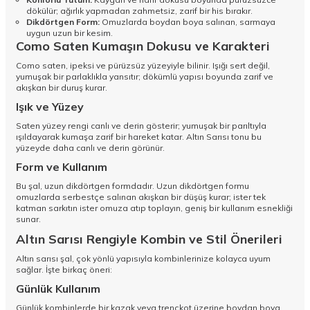
dökülür; ağırlık yapmadan zahmetsiz, zarif bir his bırakır.
Dikdörtgen Form:
Omuzlarda boydan boya salınan, sarmaya
uygun uzun bir kesim.
Como Saten Kumaşın Dokusu ve Karakteri
Como saten, ipeksi ve pürüzsüz yüzeyiyle bilinir. Işığı sert değil,
yumuşak bir parlaklıkla yansıtır; dökümlü yapısı boyunda zarif ve
akışkan bir duruş kurar.
Işık ve Yüzey
Saten yüzey rengi canlı ve derin gösterir; yumuşak bir parıltıyla
ışıldayarak kumaşa zarif bir hareket katar. Altın Sarısı tonu bu
yüzeyde daha canlı ve derin görünür.
Form ve Kullanım
Bu şal, uzun dikdörtgen formdadır. Uzun dikdörtgen formu
omuzlarda serbestçe salınan akışkan bir düşüş kurar; ister tek
katman sarkıtın ister omuza atıp toplayın, geniş bir kullanım esnekliği
sunar.
Altın Sarısı Rengiyle Kombin ve Stil Önerileri
Altın sarısı şal, çok yönlü yapısıyla kombinlerinize kolayca uyum
sağlar. İşte birkaç öneri:
Günlük Kullanım
Günlük kombinlerde bir kazak veya trençkot üzerine boydan boya