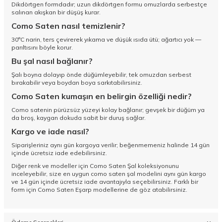
Dikdörtgen formdadır; uzun dikdörtgen formu omuzlarda serbestçe
salınan akışkan bir düşüş kurar.
Como Saten nasıl temizlenir?
30°C narin, ters çevirerek yıkama ve düşük ısıda ütü; ağartıcı yok —
parıltısını böyle korur.
Bu şal nasıl bağlanır?
Şalı boyna dolayıp önde düğümleyebilir, tek omuzdan serbest
bırakabilir veya boydan boya sarkıtabilirsiniz.
Como Saten kumaşın en belirgin özelliği nedir?
Como satenin pürüzsüz yüzeyi kolay bağlanır; gevşek bir düğüm ya
da broş, kaygan dokuda sabit bir duruş sağlar.
Kargo ve iade nasıl?
Siparişleriniz aynı gün kargoya verilir; beğenmemeniz halinde 14 gün
içinde ücretsiz iade edebilirsiniz.
Diğer renk ve modeller için
Como Saten Şal koleksiyonunu
inceleyebilir, size en uygun como saten şal modelini aynı gün kargo
ve 14 gün içinde ücretsiz iade avantajıyla seçebilirsiniz. Farklı bir
form için
Como Saten Eşarp
modellerine de göz atabilirsiniz.