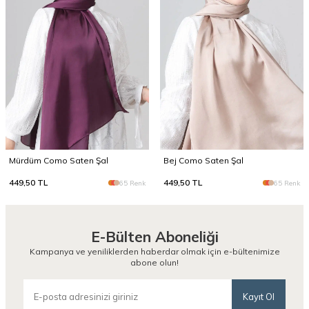
Mürdüm Como Saten Şal
Bej Como Saten Şal
449,50
TL
449,50
TL
65 Renk
65 Renk
E-Bülten Aboneliği
Kampanya ve yeniliklerden haberdar olmak için e-bültenimize
abone olun!
Kayıt Ol