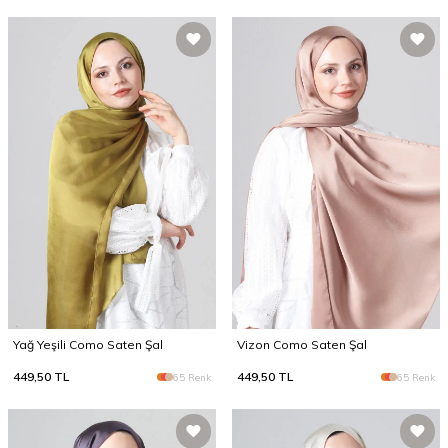
Yağ Yeşili Como Saten Şal
Vizon Como Saten Şal
449,50
TL
449,50
TL
65 Renk
65 Renk