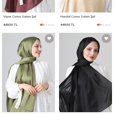
Vişne Como Saten Şal
Hardal Como Saten Şal
449,50
TL
449,50
TL
65 Renk
65 Renk