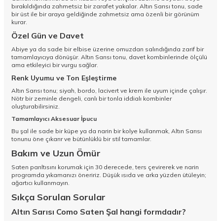
bırakıldığında zahmetsiz bir zarafet yakalar. Altın Sarısı tonu, sade
bir üst ile bir araya geldiğinde zahmetsiz ama özenli bir görünüm
kurar.
Özel Gün ve Davet
Abiye ya da sade bir elbise üzerine omuzdan salındığında zarif bir
tamamlayıcıya dönüşür. Altın Sarısı tonu, davet kombinlerinde ölçülü
ama etkileyici bir vurgu sağlar.
Renk Uyumu ve Ton Eşleştirme
Altın Sarısı tonu; siyah, bordo, lacivert ve krem ile uyum içinde çalışır.
Nötr bir zeminle dengeli, canlı bir tonla iddialı kombinler
oluşturabilirsiniz.
Tamamlayıcı Aksesuar İpucu
Bu şal ile sade bir küpe ya da narin bir kolye kullanmak, Altın Sarısı
tonunu öne çıkarır ve bütünlüklü bir stil tamamlar.
Bakım ve Uzun Ömür
Saten parıltısını korumak için 30 derecede, ters çevirerek ve narin
programda yıkamanızı öneririz. Düşük ısıda ve arka yüzden ütüleyin;
ağartıcı kullanmayın.
Sıkça Sorulan Sorular
Altın Sarısı Como Saten Şal hangi formdadır?