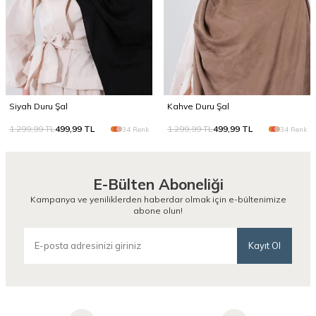
Siyah Duru Şal
Kahve Duru Şal
1.299,99
TL
499,99
TL
1.299,99
TL
499,99
TL
34 Renk
34 Renk
E-Bülten Aboneliği
Kampanya ve yeniliklerden haberdar olmak için e-bültenimize
abone olun!
Kayıt Ol