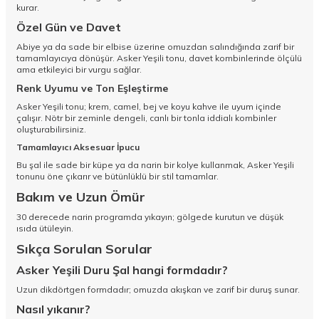
kurar.
Özel Gün ve Davet
Abiye ya da sade bir elbise üzerine omuzdan salındığında zarif bir
tamamlayıcıya dönüşür. Asker Yeşili tonu, davet kombinlerinde ölçülü
ama etkileyici bir vurgu sağlar.
Renk Uyumu ve Ton Eşleştirme
Asker Yeşili tonu; krem, camel, bej ve koyu kahve ile uyum içinde
çalışır. Nötr bir zeminle dengeli, canlı bir tonla iddialı kombinler
oluşturabilirsiniz.
Tamamlayıcı Aksesuar İpucu
Bu şal ile sade bir küpe ya da narin bir kolye kullanmak, Asker Yeşili
tonunu öne çıkarır ve bütünlüklü bir stil tamamlar.
Bakım ve Uzun Ömür
30 derecede narin programda yıkayın; gölgede kurutun ve düşük
ısıda ütüleyin.
Sıkça Sorulan Sorular
Asker Yeşili Duru Şal hangi formdadır?
Uzun dikdörtgen formdadır; omuzda akışkan ve zarif bir duruş sunar.
Nasıl yıkanır?