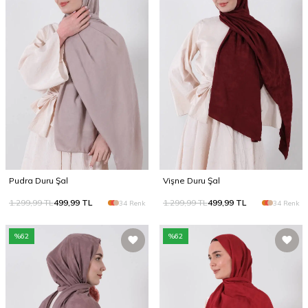
Pudra Duru Şal
Vişne Duru Şal
1.299,99
TL
499,99
TL
1.299,99
TL
499,99
TL
34 Renk
34 Renk
%
62
%
62