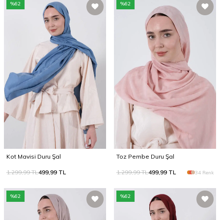
%
62
%
62
Kot Mavisi Duru Şal
Toz Pembe Duru Şal
1.299,99
TL
499,99
TL
1.299,99
TL
499,99
TL
34 Renk
%
62
%
62