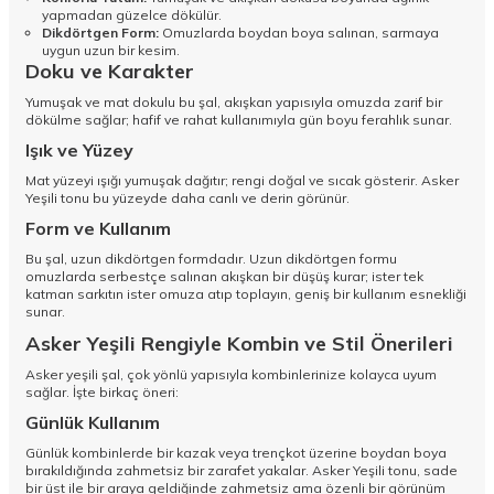
yapmadan güzelce dökülür.
Dikdörtgen Form:
Omuzlarda boydan boya salınan, sarmaya
uygun uzun bir kesim.
Doku ve Karakter
Yumuşak ve mat dokulu bu şal, akışkan yapısıyla omuzda zarif bir
dökülme sağlar; hafif ve rahat kullanımıyla gün boyu ferahlık sunar.
Işık ve Yüzey
Mat yüzeyi ışığı yumuşak dağıtır; rengi doğal ve sıcak gösterir. Asker
Yeşili tonu bu yüzeyde daha canlı ve derin görünür.
Form ve Kullanım
Bu şal, uzun dikdörtgen formdadır. Uzun dikdörtgen formu
omuzlarda serbestçe salınan akışkan bir düşüş kurar; ister tek
katman sarkıtın ister omuza atıp toplayın, geniş bir kullanım esnekliği
sunar.
Asker Yeşili Rengiyle Kombin ve Stil Önerileri
Asker yeşili şal, çok yönlü yapısıyla kombinlerinize kolayca uyum
sağlar. İşte birkaç öneri:
Günlük Kullanım
Günlük kombinlerde bir kazak veya trençkot üzerine boydan boya
bırakıldığında zahmetsiz bir zarafet yakalar. Asker Yeşili tonu, sade
bir üst ile bir araya geldiğinde zahmetsiz ama özenli bir görünüm