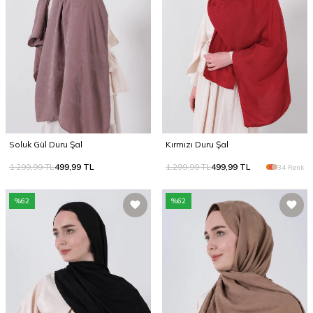
Soluk Gül Duru Şal
Kırmızı Duru Şal
1.299,99
TL
499,99
TL
1.299,99
TL
499,99
TL
34 Renk
%
62
%
62