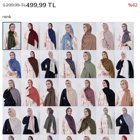
499,99
TL
1.299,99
TL
%
62
renk