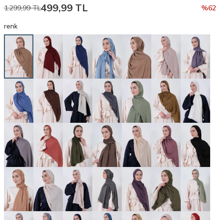
499,99
TL
1.299,99
TL
%
62
renk