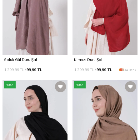
Soluk Gül Duru Şal
Kırmızı Duru Şal
1.299,99
TL
499,99
TL
1.299,99
TL
499,99
TL
34 Renk
%
62
%
62