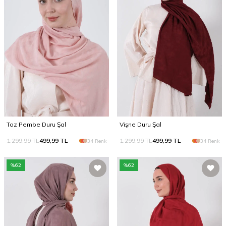
Toz Pembe Duru Şal
Vişne Duru Şal
1.299,99
TL
499,99
TL
1.299,99
TL
499,99
TL
34 Renk
34 Renk
%
62
%
62