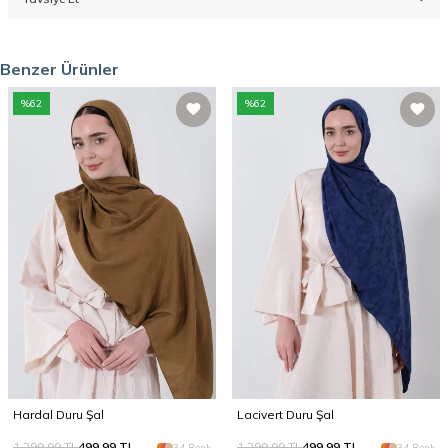
Benzer Ürünler
%
62
%
62
Hardal Duru Şal
Lacivert Duru Şal
1.299,99
TL
499,99
TL
1.299,99
TL
499,99
TL
34 Renk
34 Renk