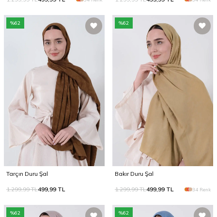
%
62
%
62
Tarçın Duru Şal
Bakır Duru Şal
1.299,99
TL
499,99
TL
1.299,99
TL
499,99
TL
34 Renk
%
62
%
62