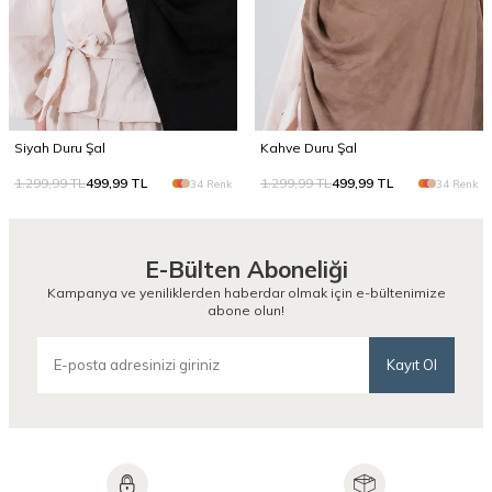
Siyah Duru Şal
Kahve Duru Şal
1.299,99
TL
499,99
TL
1.299,99
TL
499,99
TL
34 Renk
34 Renk
E-Bülten Aboneliği
Kampanya ve yeniliklerden haberdar olmak için e-bültenimize
abone olun!
Kayıt Ol