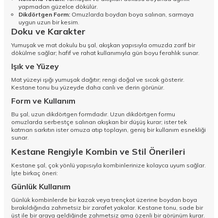
yapmadan güzelce dökülür.
Dikdörtgen Form:
Omuzlarda boydan boya salınan, sarmaya
uygun uzun bir kesim.
Doku ve Karakter
Yumuşak ve mat dokulu bu şal, akışkan yapısıyla omuzda zarif bir
dökülme sağlar; hafif ve rahat kullanımıyla gün boyu ferahlık sunar.
Işık ve Yüzey
Mat yüzeyi ışığı yumuşak dağıtır; rengi doğal ve sıcak gösterir.
Kestane tonu bu yüzeyde daha canlı ve derin görünür.
Form ve Kullanım
Bu şal, uzun dikdörtgen formdadır. Uzun dikdörtgen formu
omuzlarda serbestçe salınan akışkan bir düşüş kurar; ister tek
katman sarkıtın ister omuza atıp toplayın, geniş bir kullanım esnekliği
sunar.
Kestane Rengiyle Kombin ve Stil Önerileri
Kestane şal, çok yönlü yapısıyla kombinlerinize kolayca uyum sağlar.
İşte birkaç öneri:
Günlük Kullanım
Günlük kombinlerde bir kazak veya trençkot üzerine boydan boya
bırakıldığında zahmetsiz bir zarafet yakalar. Kestane tonu, sade bir
üst ile bir araya geldiğinde zahmetsiz ama özenli bir görünüm kurar.