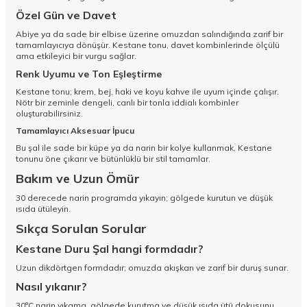
Özel Gün ve Davet
Abiye ya da sade bir elbise üzerine omuzdan salındığında zarif bir
tamamlayıcıya dönüşür. Kestane tonu, davet kombinlerinde ölçülü
ama etkileyici bir vurgu sağlar.
Renk Uyumu ve Ton Eşleştirme
Kestane tonu; krem, bej, haki ve koyu kahve ile uyum içinde çalışır.
Nötr bir zeminle dengeli, canlı bir tonla iddialı kombinler
oluşturabilirsiniz.
Tamamlayıcı Aksesuar İpucu
Bu şal ile sade bir küpe ya da narin bir kolye kullanmak, Kestane
tonunu öne çıkarır ve bütünlüklü bir stil tamamlar.
Bakım ve Uzun Ömür
30 derecede narin programda yıkayın; gölgede kurutun ve düşük
ısıda ütüleyin.
Sıkça Sorulan Sorular
Kestane Duru Şal hangi formdadır?
Uzun dikdörtgen formdadır; omuzda akışkan ve zarif bir duruş sunar.
Nasıl yıkanır?
30°C narin yıkama, gölgede kurutma ve düşük ısıda ütü dokusunu