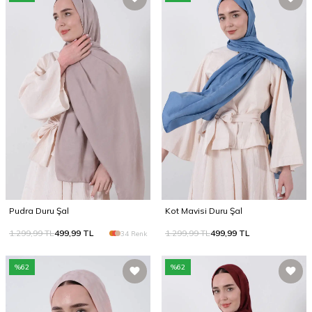
Pudra Duru Şal
Kot Mavisi Duru Şal
1.299,99
TL
499,99
TL
1.299,99
TL
499,99
TL
34 Renk
%
62
%
62