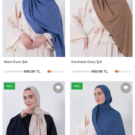
Mavi Duru Şal
Kestane Duru Şal
1.299,99
TL
499,99
TL
1.299,99
TL
499,99
TL
34 Renk
34 Renk
%
62
%
62