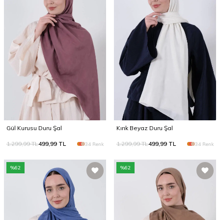
Gül Kurusu Duru Şal
Kırık Beyaz Duru Şal
1.299,99
TL
499,99
TL
1.299,99
TL
499,99
TL
34 Renk
34 Renk
%
62
%
62