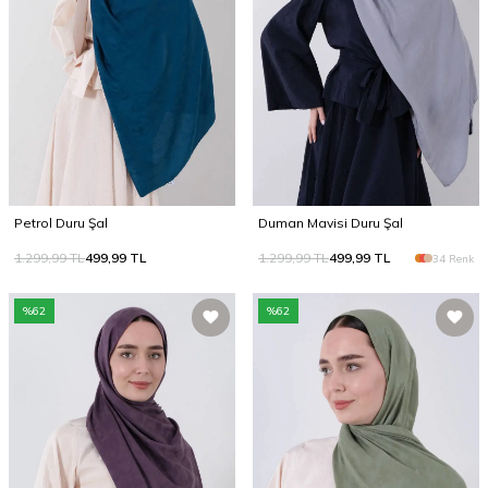
Petrol Duru Şal
Duman Mavisi Duru Şal
1.299,99
TL
499,99
TL
1.299,99
TL
499,99
TL
34 Renk
%
62
%
62