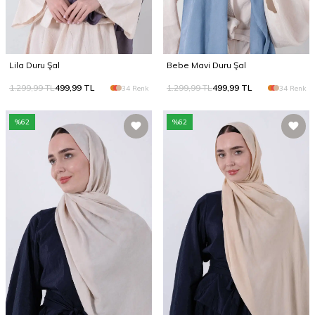
Lila Duru Şal
Bebe Mavi Duru Şal
1.299,99
TL
499,99
TL
1.299,99
TL
499,99
TL
34 Renk
34 Renk
%
62
%
62