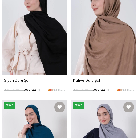
Siyah Duru Şal
Kahve Duru Şal
1.299,99
TL
499,99
TL
1.299,99
TL
499,99
TL
34 Renk
34 Renk
%
62
%
62