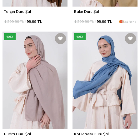
Tarçın Duru Şal
Bakır Duru Şal
1.299,99
TL
499,99
TL
1.299,99
TL
499,99
TL
34 Renk
%
62
%
62
Pudra Duru Şal
Kot Mavisi Duru Şal