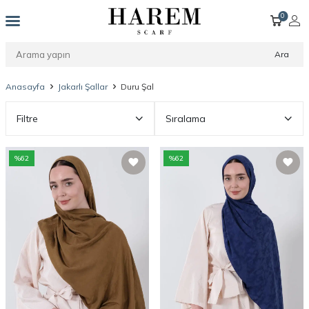
0
Ara
Anasayfa
Jakarlı Şallar
Duru Şal
Filtre
Sıralama
%
62
%
62