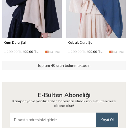
Kum Duru Şal
Kobalt Duru Şal
1.299,99
TL
499,99
TL
1.299,99
TL
499,99
TL
34 Renk
34 Renk
Toplam
40
ürün bulunmaktadır.
E-Bülten Aboneliği
Kampanya ve yeniliklerden haberdar olmak için e-bültenimize
abone olun!
Kayıt Ol