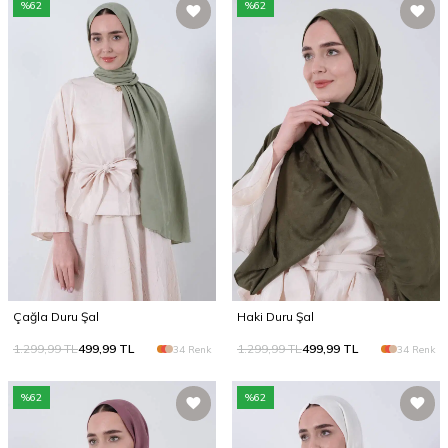
%
62
%
62
Çağla Duru Şal
Haki Duru Şal
1.299,99
TL
499,99
TL
1.299,99
TL
499,99
TL
34 Renk
34 Renk
%
62
%
62