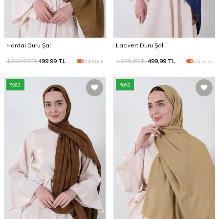
Hardal Duru Şal
Lacivert Duru Şal
1.299,99
TL
499,99
TL
1.299,99
TL
499,99
TL
34 Renk
34 Renk
%
62
%
62