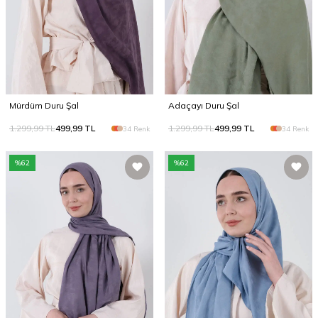
Mürdüm Duru Şal
Adaçayı Duru Şal
1.299,99
TL
499,99
TL
1.299,99
TL
499,99
TL
34 Renk
34 Renk
%
62
%
62