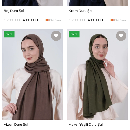
Bej Duru Şal
Krem Duru Şal
1.299,99
TL
499,99
TL
1.299,99
TL
499,99
TL
34 Renk
34 Renk
%
62
%
62
Vizon Duru Şal
Asker Yeşili Duru Şal