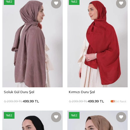
%
62
%
62
Soluk Gül Duru Şal
Kırmızı Duru Şal
1.299,99
TL
499,99
TL
1.299,99
TL
499,99
TL
34 Renk
%
62
%
62