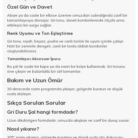
Özel Gün ve Davet
Abiye ya da sade bir elbise üzerine omuzdan salındığında zarif bir
tamamlayıcıya dönüşür. Gri tonu, davet kombinlerinde ölçülü ama
etkileyici bir vurgu sağlar.
Renk Uyumu ve Ton Eşleştirme
Gri tonu; siyah, beyaz, pudra ve canlı tonlar ile uyum içinde çalışır.
Nötr bir zeminle dengeli, canlı bir tonla iddialı kombinler
oluşturabilirsiniz.
Tamamlayıcı Aksesuar İpucu
Bu şal ile sade bir küpe ya da narin bir kolye kullanmak, Gri tonunu
öne çıkarır ve bütünlüklü bir stil tamamlar.
Bakım ve Uzun Ömür
30 derecede narin programda yıkayın; gölgede kurutun ve düşük
ısıda ütüleyin.
Sıkça Sorulan Sorular
Gri Duru Şal hangi formdadır?
Uzun dikdörtgen formdadır; omuzda akışkan ve zarif bir duruş sunar.
Nasıl yıkanır?
30°C narin yıkama, gölgede kurutma ve düşük ısıda ütü dokusunu