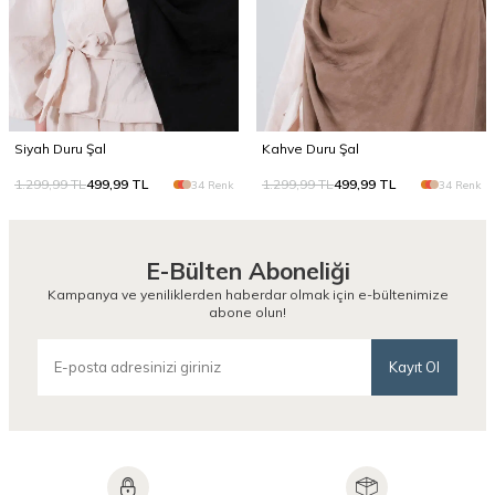
Siyah Duru Şal
Kahve Duru Şal
1.299,99
TL
499,99
TL
1.299,99
TL
499,99
TL
34 Renk
34 Renk
E-Bülten Aboneliği
Kampanya ve yeniliklerden haberdar olmak için e-bültenimize
abone olun!
Kayıt Ol