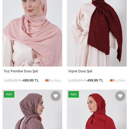
Toz Pembe Duru Şal
Vişne Duru Şal
1.299,99
TL
499,99
TL
1.299,99
TL
499,99
TL
34 Renk
34 Renk
%
62
%
62