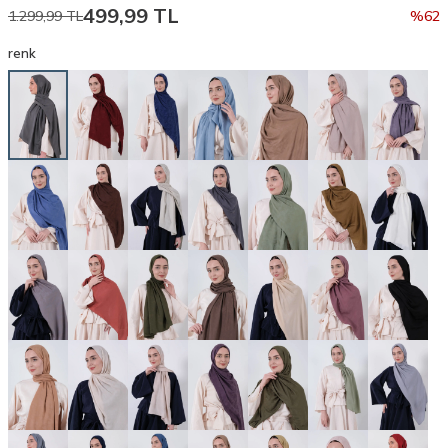
499,99
TL
1.299,99
TL
%
62
renk