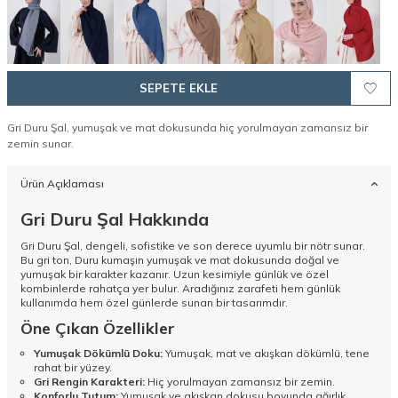
SEPETE EKLE
Gri Duru Şal, yumuşak ve mat dokusunda hiç yorulmayan zamansız bir
zemin sunar.
Ürün Açıklaması
Gri Duru Şal Hakkında
Gri Duru Şal, dengeli, sofistike ve son derece uyumlu bir nötr sunar.
Bu gri ton, Duru kumaşın yumuşak ve mat dokusunda doğal ve
yumuşak bir karakter kazanır. Uzun kesimiyle günlük ve özel
kombinlerde rahatça yer bulur. Aradığınız zarafeti hem günlük
kullanımda hem özel günlerde sunan bir tasarımdır.
Öne Çıkan Özellikler
Yumuşak Dökümlü Doku:
Yumuşak, mat ve akışkan dökümlü, tene
rahat bir yüzey.
Gri Rengin Karakteri:
Hiç yorulmayan zamansız bir zemin.
Konforlu Tutum:
Yumuşak ve akışkan dokusu boyunda ağırlık