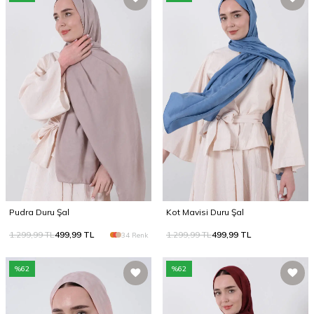
Pudra Duru Şal
Kot Mavisi Duru Şal
1.299,99
TL
499,99
TL
1.299,99
TL
499,99
TL
34 Renk
%
62
%
62