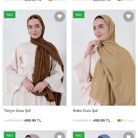
%
62
%
62
Tarçın Duru Şal
Bakır Duru Şal
1.299,99
TL
499,99
TL
1.299,99
TL
499,99
TL
34 Renk
%
62
%
62