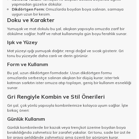
yapmadan güzelce dökülür.
Dikdörtgen Form:
Omuzlarda boydan boya salınan, sarmaya
uygun uzun bir kesim.
Doku ve Karakter
Yumuşak ve mat dokulu bu şal, akışkan yapısıyla omuzda zarif bir
dökülme sağlar; hafif ve rahat kullanımıyla gün boyu ferahlık sunar.
Işık ve Yüzey
Mat yüzeyi ışığı yumuşak dağıtır; rengi doğal ve sıcak gösterir. Gri
tonu bu yüzeyde daha canlı ve derin görünür.
Form ve Kullanım
Bu şal, uzun dikdörtgen formdadır. Uzun dikdörtgen formu
omuzlarda serbestçe salınan akışkan bir düşüş kurar; ister tek
katman sarkıtın ister omuza atıp toplayın, geniş bir kullanım esnekliği
sunar.
Gri Rengiyle Kombin ve Stil Önerileri
Gri şal, çok yönlü yapısıyla kombinlerinize kolayca uyum sağlar. İşte
birkaç öneri:
Günlük Kullanım
Günlük kombinlerde bir kazak veya trençkot üzerine boydan boya
bırakıldığında zahmetsiz bir zarafet yakalar. Gri tonu, sade bir üst ile
bir araya geldiğinde zahmetsiz ama özenli bir görünüm kurar.