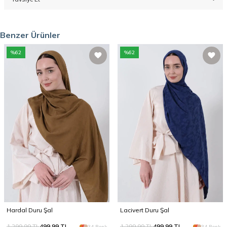
Benzer Ürünler
%
62
%
62
Hardal Duru Şal
Lacivert Duru Şal
1.299,99
TL
499,99
TL
1.299,99
TL
499,99
TL
34 Renk
34 Renk