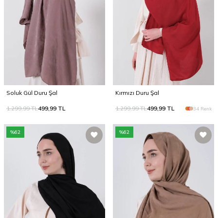
Soluk Gül Duru Şal
Kırmızı Duru Şal
1.299,99
TL
499,99
TL
1.299,99
TL
499,99
TL
34 Renk
%
62
%
62