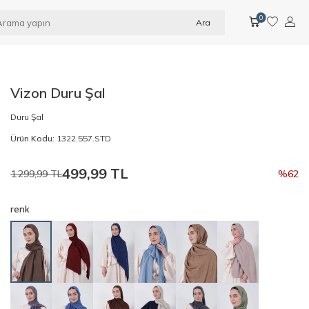
0
Ara
Vizon Duru Şal
Duru Şal
Ürün Kodu:
1322.557.STD
499,99
TL
1.299,99
TL
%
62
renk