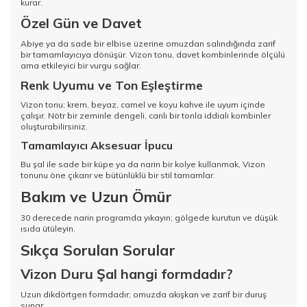
kurar.
Özel Gün ve Davet
Abiye ya da sade bir elbise üzerine omuzdan salındığında zarif
bir tamamlayıcıya dönüşür. Vizon tonu, davet kombinlerinde ölçülü
ama etkileyici bir vurgu sağlar.
Renk Uyumu ve Ton Eşleştirme
Vizon tonu; krem, beyaz, camel ve koyu kahve ile uyum içinde
çalışır. Nötr bir zeminle dengeli, canlı bir tonla iddialı kombinler
oluşturabilirsiniz.
Tamamlayıcı Aksesuar İpucu
Bu şal ile sade bir küpe ya da narin bir kolye kullanmak, Vizon
tonunu öne çıkarır ve bütünlüklü bir stil tamamlar.
Bakım ve Uzun Ömür
30 derecede narin programda yıkayın; gölgede kurutun ve düşük
ısıda ütüleyin.
Sıkça Sorulan Sorular
Vizon Duru Şal hangi formdadır?
Uzun dikdörtgen formdadır; omuzda akışkan ve zarif bir duruş
sunar.