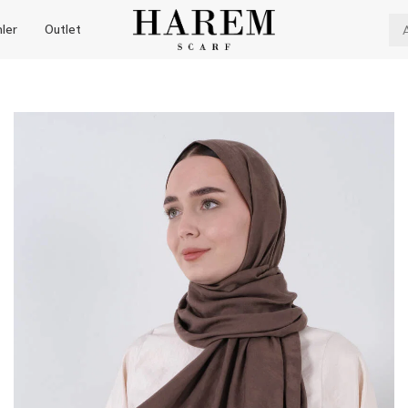
nler
Outlet