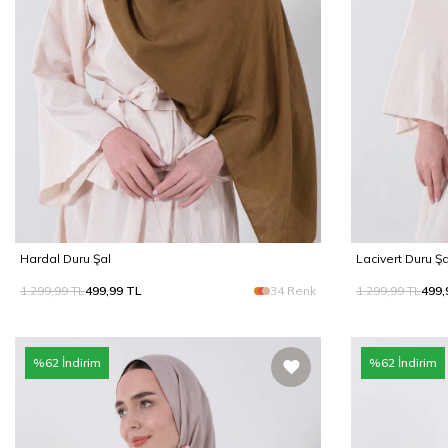
Hardal Duru Şal
Lacivert Duru Şa
1.299,99
TL
499,99
TL
34 Renk
1.299,99
TL
499,
%
62
İndirim
%
62
İndirim