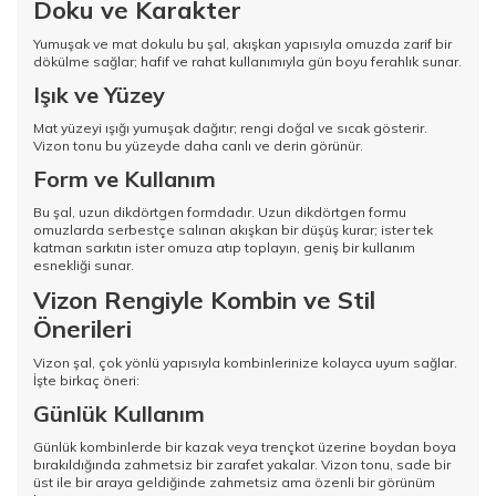
Doku ve Karakter
Yumuşak ve mat dokulu bu şal, akışkan yapısıyla omuzda zarif bir
dökülme sağlar; hafif ve rahat kullanımıyla gün boyu ferahlık sunar.
Işık ve Yüzey
Mat yüzeyi ışığı yumuşak dağıtır; rengi doğal ve sıcak gösterir.
Vizon tonu bu yüzeyde daha canlı ve derin görünür.
Form ve Kullanım
Bu şal, uzun dikdörtgen formdadır. Uzun dikdörtgen formu
omuzlarda serbestçe salınan akışkan bir düşüş kurar; ister tek
katman sarkıtın ister omuza atıp toplayın, geniş bir kullanım
esnekliği sunar.
Vizon Rengiyle Kombin ve Stil
Önerileri
Vizon şal, çok yönlü yapısıyla kombinlerinize kolayca uyum sağlar.
İşte birkaç öneri:
Günlük Kullanım
Günlük kombinlerde bir kazak veya trençkot üzerine boydan boya
bırakıldığında zahmetsiz bir zarafet yakalar. Vizon tonu, sade bir
üst ile bir araya geldiğinde zahmetsiz ama özenli bir görünüm