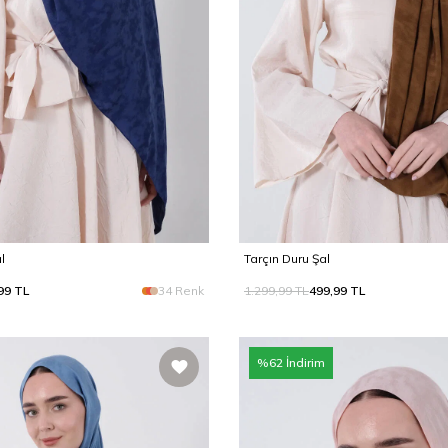
l
Tarçın Duru Şal
99
TL
34 Renk
1.299,99
TL
499,99
TL
%
62
İndirim