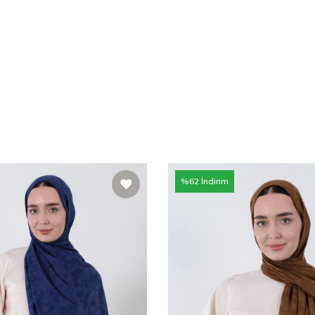
%
62
İndirim