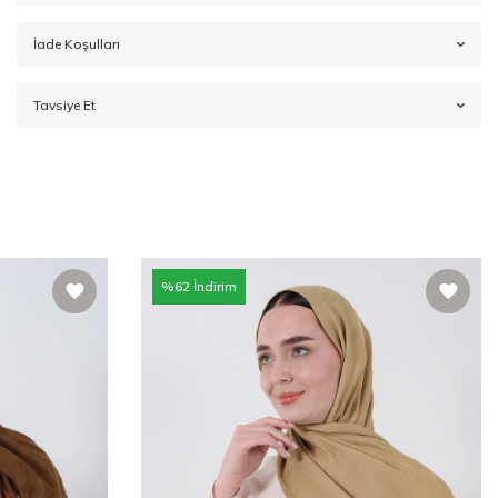
İade Koşulları
Tavsiye Et
%
62
İndirim