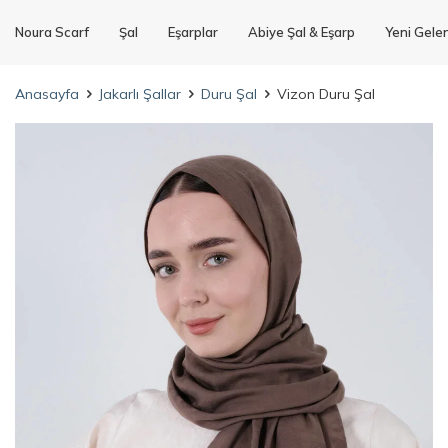
Noura Scarf
Şal
Eşarplar
Abiye Şal & Eşarp
Yeni Gele
Anasayfa
Jakarlı Şallar
Duru Şal
Vizon Duru Şal