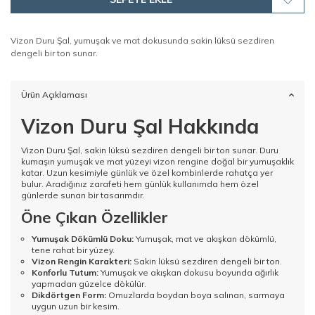
Vizon Duru Şal, yumuşak ve mat dokusunda sakin lüksü sezdiren
dengeli bir ton sunar.
Ürün Açıklaması
Vizon Duru Şal Hakkında
Vizon Duru Şal, sakin lüksü sezdiren dengeli bir ton sunar. Duru
kumaşın yumuşak ve mat yüzeyi vizon rengine doğal bir yumuşaklık
katar. Uzun kesimiyle günlük ve özel kombinlerde rahatça yer
bulur. Aradığınız zarafeti hem günlük kullanımda hem özel
günlerde sunan bir tasarımdır.
Öne Çıkan Özellikler
Yumuşak Dökümlü Doku:
Yumuşak, mat ve akışkan dökümlü,
tene rahat bir yüzey.
Vizon Rengin Karakteri:
Sakin lüksü sezdiren dengeli bir ton.
Konforlu Tutum:
Yumuşak ve akışkan dokusu boyunda ağırlık
yapmadan güzelce dökülür.
Dikdörtgen Form:
Omuzlarda boydan boya salınan, sarmaya
uygun uzun bir kesim.