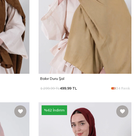
Bakır Duru Şal
1.299,99
TL
499,99
TL
34 Renk
%
62
İndirim