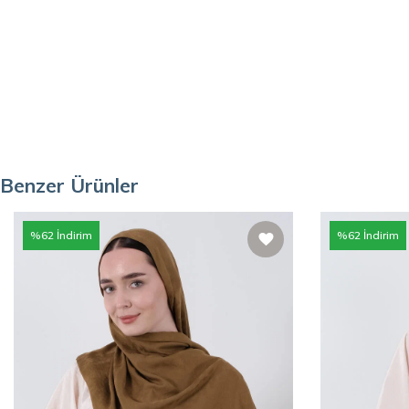
Benzer Ürünler
%
62
İndirim
%
62
İndirim