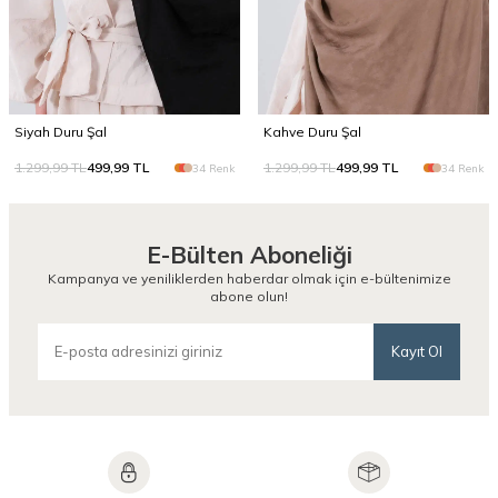
Siyah Duru Şal
Kahve Duru Şal
1.299,99
TL
499,99
TL
1.299,99
TL
499,99
TL
34 Renk
34 Renk
E-Bülten Aboneliği
Kampanya ve yeniliklerden haberdar olmak için e-bültenimize
abone olun!
Kayıt Ol