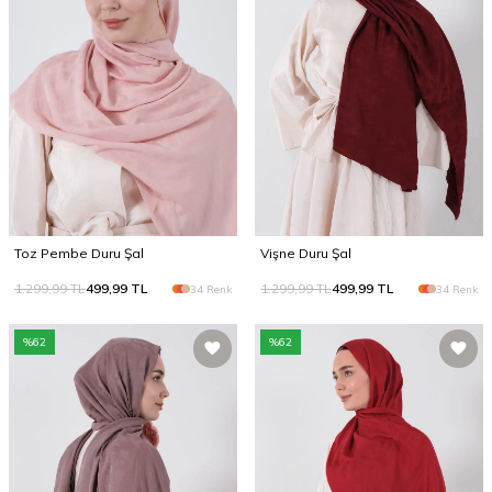
Toz Pembe Duru Şal
Vişne Duru Şal
1.299,99
TL
499,99
TL
1.299,99
TL
499,99
TL
34 Renk
34 Renk
%
62
%
62