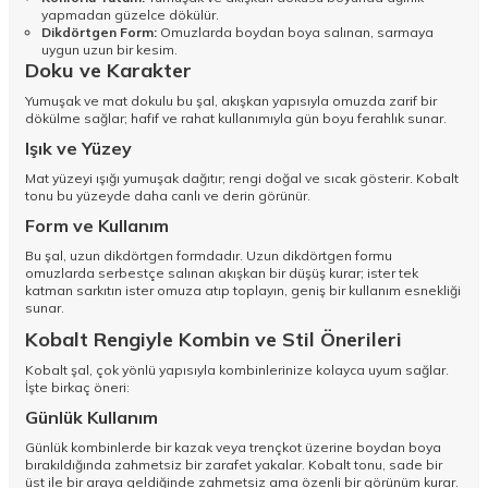
yapmadan güzelce dökülür.
Dikdörtgen Form:
Omuzlarda boydan boya salınan, sarmaya
uygun uzun bir kesim.
Doku ve Karakter
Yumuşak ve mat dokulu bu şal, akışkan yapısıyla omuzda zarif bir
dökülme sağlar; hafif ve rahat kullanımıyla gün boyu ferahlık sunar.
Işık ve Yüzey
Mat yüzeyi ışığı yumuşak dağıtır; rengi doğal ve sıcak gösterir. Kobalt
tonu bu yüzeyde daha canlı ve derin görünür.
Form ve Kullanım
Bu şal, uzun dikdörtgen formdadır. Uzun dikdörtgen formu
omuzlarda serbestçe salınan akışkan bir düşüş kurar; ister tek
katman sarkıtın ister omuza atıp toplayın, geniş bir kullanım esnekliği
sunar.
Kobalt Rengiyle Kombin ve Stil Önerileri
Kobalt şal, çok yönlü yapısıyla kombinlerinize kolayca uyum sağlar.
İşte birkaç öneri:
Günlük Kullanım
Günlük kombinlerde bir kazak veya trençkot üzerine boydan boya
bırakıldığında zahmetsiz bir zarafet yakalar. Kobalt tonu, sade bir
üst ile bir araya geldiğinde zahmetsiz ama özenli bir görünüm kurar.