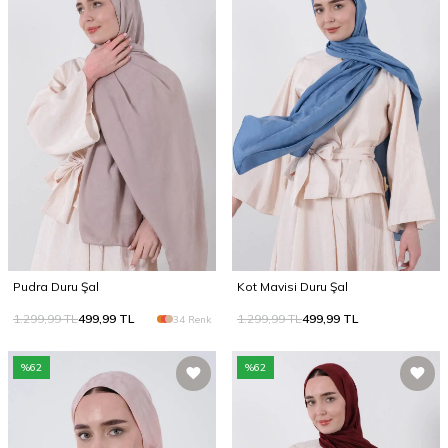
Pudra Duru Şal
Kot Mavisi Duru Şal
1.299,99
TL
499,99
TL
1.299,99
TL
499,99
TL
34 Renk
%
62
%
62