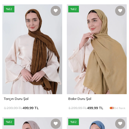
%
62
%
62
Tarçın Duru Şal
Bakır Duru Şal
1.299,99
TL
499,99
TL
1.299,99
TL
499,99
TL
34 Renk
%
62
%
62