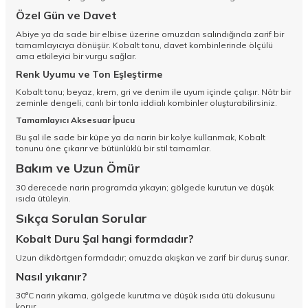
Özel Gün ve Davet
Abiye ya da sade bir elbise üzerine omuzdan salındığında zarif bir
tamamlayıcıya dönüşür. Kobalt tonu, davet kombinlerinde ölçülü
ama etkileyici bir vurgu sağlar.
Renk Uyumu ve Ton Eşleştirme
Kobalt tonu; beyaz, krem, gri ve denim ile uyum içinde çalışır. Nötr bir
zeminle dengeli, canlı bir tonla iddialı kombinler oluşturabilirsiniz.
Tamamlayıcı Aksesuar İpucu
Bu şal ile sade bir küpe ya da narin bir kolye kullanmak, Kobalt
tonunu öne çıkarır ve bütünlüklü bir stil tamamlar.
Bakım ve Uzun Ömür
30 derecede narin programda yıkayın; gölgede kurutun ve düşük
ısıda ütüleyin.
Sıkça Sorulan Sorular
Kobalt Duru Şal hangi formdadır?
Uzun dikdörtgen formdadır; omuzda akışkan ve zarif bir duruş sunar.
Nasıl yıkanır?
30°C narin yıkama, gölgede kurutma ve düşük ısıda ütü dokusunu
korur.