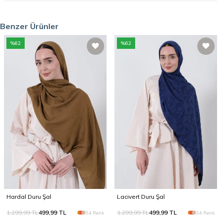
Benzer Ürünler
%
62
%
62
Hardal Duru Şal
Lacivert Duru Şal
1.299,99
TL
499,99
TL
1.299,99
TL
499,99
TL
34 Renk
34 Renk