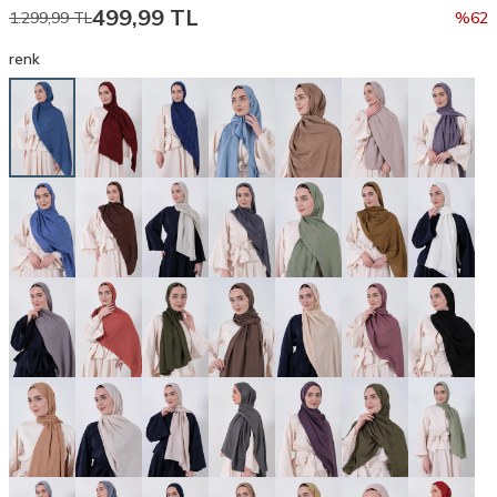
499,99
TL
1.299,99
TL
%
62
renk