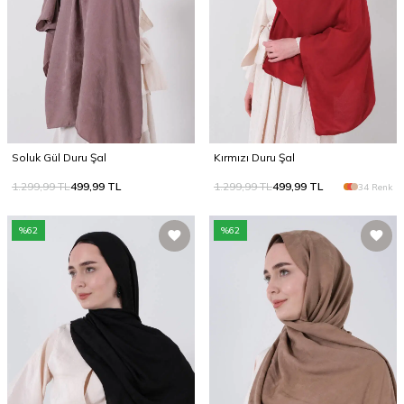
Soluk Gül Duru Şal
Kırmızı Duru Şal
1.299,99
TL
499,99
TL
1.299,99
TL
499,99
TL
34 Renk
%
62
%
62