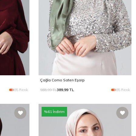
Çağla Como Saten Eşarp
85 Renk
988,99
TL
389,99
TL
85 Renk
%
61
İndirim