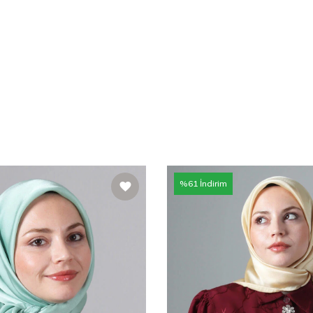
%
61
İndirim