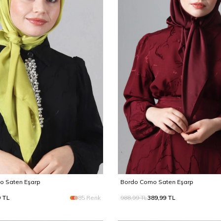
omo Saten Eşarp
Bordo Como Saten Eşarp
9
TL
85 Renk
988,99
TL
389,99
TL