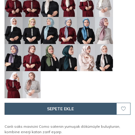
SEPETE EKLE
Canlı saks mavisini Como satenin yumuşak dökümüyle buluşturan,
kombine enerji katan zarif eşarp.