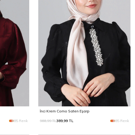
İnci Krem Como Saten Eşarp
85 Renk
988,99
TL
389,99
TL
85 Renk