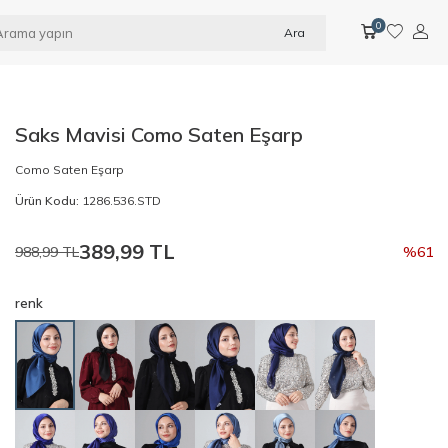
0
Ara
Saks Mavisi Como Saten Eşarp
Como Saten Eşarp
Ürün Kodu:
1286.536.STD
389,99
TL
988,99
TL
%
61
renk