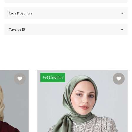
İade Koşulları
Tavsiye Et
%
61
İndirim