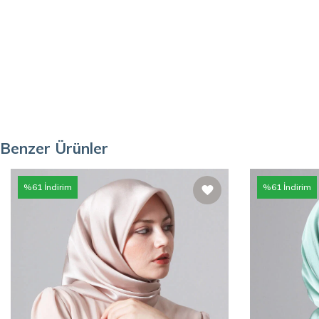
Benzer Ürünler
%
61
İndirim
%
61
İndirim