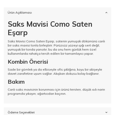
Ürün Açıklaması
Saks Mavisi Como Saten
Eşarp
Saks Mavisi Como Saten Eşarp, satenin yumuşak dökümünü canlı
bir saks mavisi tonla birleştirir. Pürüzsüz yüzeyi ışığı sert değil,
yumuşak bir tonda yansıtır; bu da onu hem günlük hem özel
kullanımlarda rahatça tercih edilen bir tamamlayıcı yapar.
Kombin Önerisi
Sade bir gömlek ya da elbiseyle ofis şıklığına,
koyu bir abiyeyle
davet
zarafetine uyum sağlar. Akışkan dokusu kolay bağlanır.
Bakım
Canlı saks mavisinin korunması için ürünü tersten, düşük ısılı narin
programda yıkayın; ağartıcıdan kaçının.
Ödeme Seçenekleri