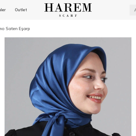
nler
Outlet
mo Saten Eşarp