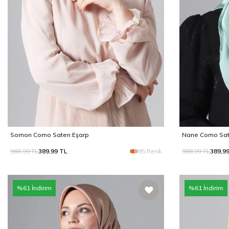
Somon Como Saten Eşarp
Nane Como Sat
988,99
TL
389,99
TL
85 Renk
988,99
TL
389,9
%
61
İndirim
%
61
İndirim