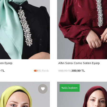
en Eşarp
Altın Sarısı Como Saten Eşarp
9
TL
85 Renk
988,99
TL
389,99
TL
%
61
İndirim