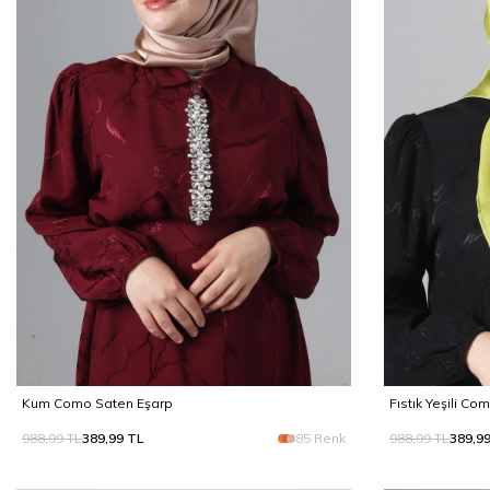
Kum Como Saten Eşarp
Fıstık Yeşili C
988,99
TL
389,99
TL
85 Renk
988,99
TL
389,9