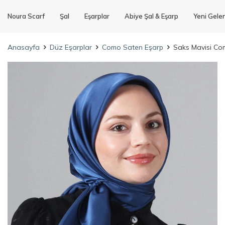
Noura Scarf
Şal
Eşarplar
Abiye Şal & Eşarp
Yeni Gele
Anasayfa
Düz Eşarplar
Como Saten Eşarp
Saks Mavisi Co