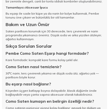
bir zeminle dengeli, canlı bir tonla iddialı kombinler oluşturabilirsiniz.
Tamamlayıcı Aksesuar İpucu
Bu eşarp ile sade bir küpe ya da narin bir kolye kullanmak, Pembe
tonunu öne çıkarır ve bütünlüklü bir stil tamamlar.
Bakım ve Uzun Ömür
Saten parıltısını korumak için 30 derecede, ters çevirerek ve narin
programda yıkamanızı öneririz. Düşük ısıda ve arka yüzden ütüleyin;
ağartıcı kullanmayın.
Sıkça Sorulan Sorular
Pembe Como Saten Eşarp hangi formdadır?
Kare formdadır; kompakt kare formu kolay şekil alır.
Como Saten nasıl temizlenir?
30°C narin, ters çevirerek yıkama ve düşük ısıda ütü; ağartıcı yok —
parıltısını böyle korur.
Bu eşarp nasıl bağlanır?
Köşeden üçgen katlayıp boyna dolayabilir, klasik düğümle önde
bağlayabilir veya çanta sapına aksesuar olarak takabilirsiniz.
Como Saten kumaşın en belirgin özelliği nedir?
Como satenin pürüzsüz yüzeyi kolay bağlanır; gevşek bir düğüm ya