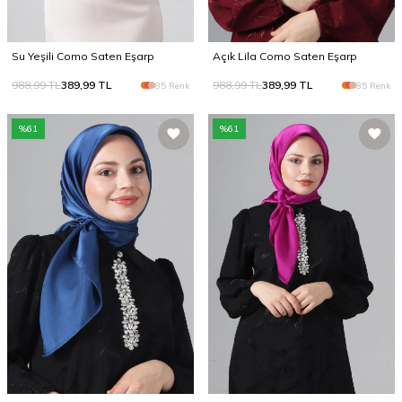
Su Yeşili Como Saten Eşarp
Açık Lila Como Saten Eşarp
988,99
TL
389,99
TL
988,99
TL
389,99
TL
85 Renk
85 Renk
%
61
%
61