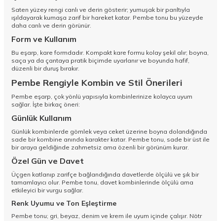
Saten yüzey rengi canlı ve derin gösterir; yumuşak bir parıltıyla
ışıldayarak kumaşa zarif bir hareket katar. Pembe tonu bu yüzeyde
daha canlı ve derin görünür.
Form ve Kullanım
Bu eşarp, kare formdadır. Kompakt kare formu kolay şekil alır; boyna,
saça ya da çantaya pratik biçimde uyarlanır ve boyunda hafif,
düzenli bir duruş bırakır.
Pembe Rengiyle Kombin ve Stil Önerileri
Pembe eşarp, çok yönlü yapısıyla kombinlerinize kolayca uyum
sağlar. İşte birkaç öneri:
Günlük Kullanım
Günlük kombinlerde gömlek veya ceket üzerine boyna dolandığında
sade bir kombine anında karakter katar. Pembe tonu, sade bir üst ile
bir araya geldiğinde zahmetsiz ama özenli bir görünüm kurar.
Özel Gün ve Davet
Üçgen katlanıp zarifçe bağlandığında davetlerde ölçülü ve şık bir
tamamlayıcı olur. Pembe tonu, davet kombinlerinde ölçülü ama
etkileyici bir vurgu sağlar.
Renk Uyumu ve Ton Eşleştirme
Pembe tonu; gri, beyaz, denim ve krem ile uyum içinde çalışır. Nötr