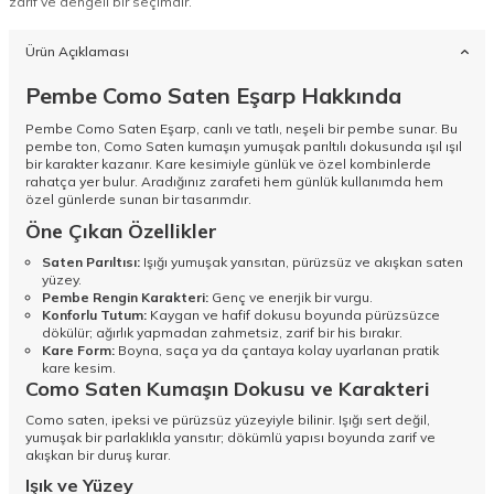
zarif ve dengeli bir seçimdir.
Ürün Açıklaması
Pembe Como Saten Eşarp Hakkında
Pembe Como Saten Eşarp, canlı ve tatlı, neşeli bir pembe sunar. Bu
pembe ton, Como Saten kumaşın yumuşak parıltılı dokusunda ışıl ışıl
bir karakter kazanır. Kare kesimiyle günlük ve özel kombinlerde
rahatça yer bulur. Aradığınız zarafeti hem günlük kullanımda hem
özel günlerde sunan bir tasarımdır.
Öne Çıkan Özellikler
Saten Parıltısı:
Işığı yumuşak yansıtan, pürüzsüz ve akışkan saten
yüzey.
Pembe Rengin Karakteri:
Genç ve enerjik bir vurgu.
Konforlu Tutum:
Kaygan ve hafif dokusu boyunda pürüzsüzce
dökülür; ağırlık yapmadan zahmetsiz, zarif bir his bırakır.
Kare Form:
Boyna, saça ya da çantaya kolay uyarlanan pratik
kare kesim.
Como Saten Kumaşın Dokusu ve Karakteri
Como saten, ipeksi ve pürüzsüz yüzeyiyle bilinir. Işığı sert değil,
yumuşak bir parlaklıkla yansıtır; dökümlü yapısı boyunda zarif ve
akışkan bir duruş kurar.
Işık ve Yüzey