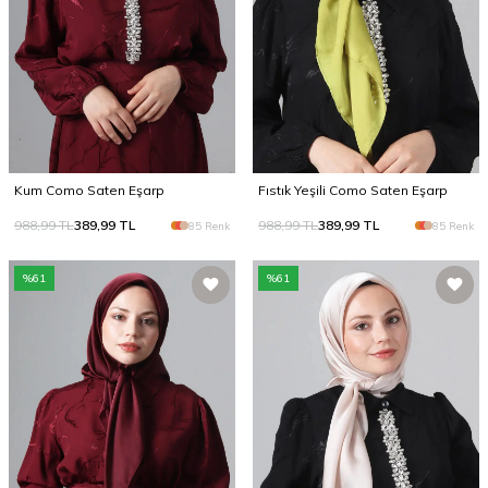
Kum Como Saten Eşarp
Fıstık Yeşili Como Saten Eşarp
988,99
TL
389,99
TL
988,99
TL
389,99
TL
85 Renk
85 Renk
%
61
%
61