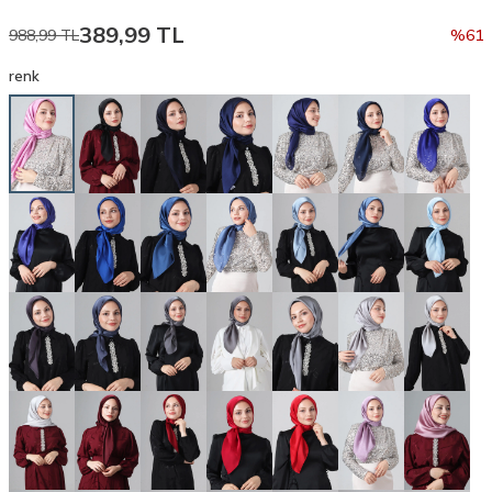
389,99
TL
988,99
TL
%
61
renk