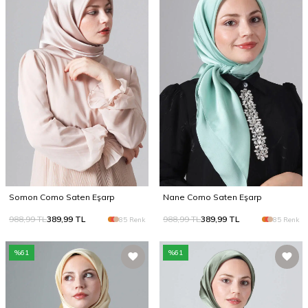
Somon Como Saten Eşarp
Nane Como Saten Eşarp
988,99
TL
389,99
TL
988,99
TL
389,99
TL
85 Renk
85 Renk
%
61
%
61