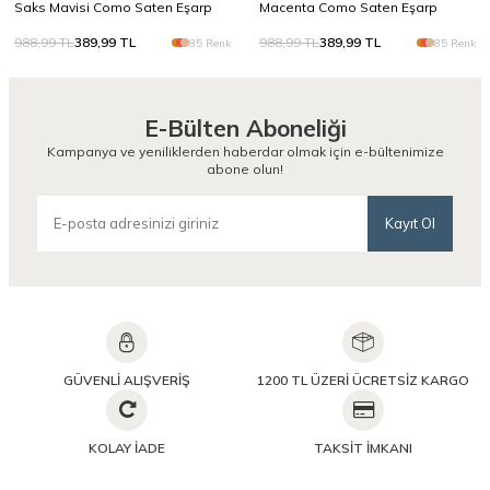
Saks Mavisi Como Saten Eşarp
Macenta Como Saten Eşarp
988,99
TL
389,99
TL
988,99
TL
389,99
TL
85 Renk
85 Renk
E-Bülten Aboneliği
Kampanya ve yeniliklerden haberdar olmak için e-bültenimize
abone olun!
Kayıt Ol
GÜVENLİ ALIŞVERİŞ
1200 TL ÜZERİ ÜCRETSİZ KARGO
KOLAY İADE
TAKSİT İMKANI