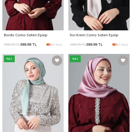
Bordo Como Saten Eşarp
İnci Krem Como Saten Eşarp
988,99
TL
389,99
TL
988,99
TL
389,99
TL
85 Renk
85 Renk
%
61
%
61