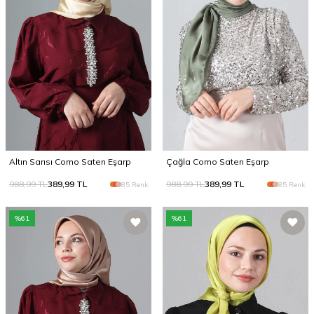
Altın Sarısı Como Saten Eşarp
Çağla Como Saten Eşarp
988,99
TL
389,99
TL
988,99
TL
389,99
TL
85 Renk
85 Renk
%
61
%
61