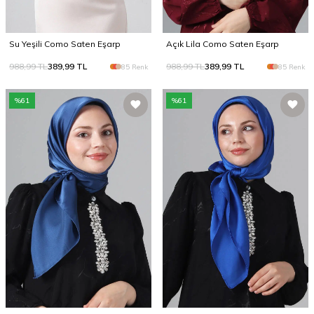
Su Yeşili Como Saten Eşarp
Açık Lila Como Saten Eşarp
988,99
TL
389,99
TL
988,99
TL
389,99
TL
85 Renk
85 Renk
%
61
%
61