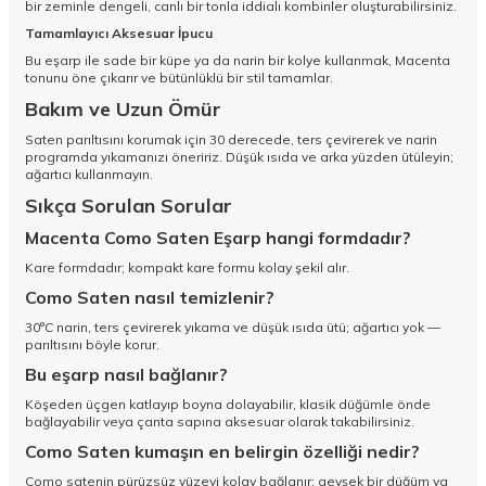
bir zeminle dengeli, canlı bir tonla iddialı kombinler oluşturabilirsiniz.
Tamamlayıcı Aksesuar İpucu
Bu eşarp ile sade bir küpe ya da narin bir kolye kullanmak, Macenta
tonunu öne çıkarır ve bütünlüklü bir stil tamamlar.
Bakım ve Uzun Ömür
Saten parıltısını korumak için 30 derecede, ters çevirerek ve narin
programda yıkamanızı öneririz. Düşük ısıda ve arka yüzden ütüleyin;
ağartıcı kullanmayın.
Sıkça Sorulan Sorular
Macenta Como Saten Eşarp hangi formdadır?
Kare formdadır; kompakt kare formu kolay şekil alır.
Como Saten nasıl temizlenir?
30°C narin, ters çevirerek yıkama ve düşük ısıda ütü; ağartıcı yok —
parıltısını böyle korur.
Bu eşarp nasıl bağlanır?
Köşeden üçgen katlayıp boyna dolayabilir, klasik düğümle önde
bağlayabilir veya çanta sapına aksesuar olarak takabilirsiniz.
Como Saten kumaşın en belirgin özelliği nedir?
Como satenin pürüzsüz yüzeyi kolay bağlanır; gevşek bir düğüm ya