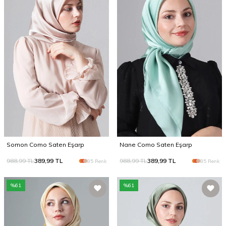
Somon Como Saten Eşarp
Nane Como Saten Eşarp
988,99
TL
389,99
TL
988,99
TL
389,99
TL
85 Renk
85 Renk
%
61
%
61