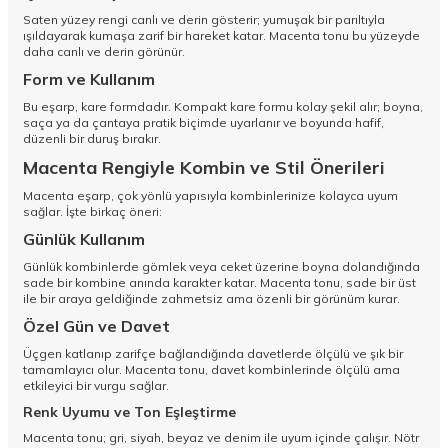
Saten yüzey rengi canlı ve derin gösterir; yumuşak bir parıltıyla
ışıldayarak kumaşa zarif bir hareket katar. Macenta tonu bu yüzeyde
daha canlı ve derin görünür.
Form ve Kullanım
Bu eşarp, kare formdadır. Kompakt kare formu kolay şekil alır; boyna,
saça ya da çantaya pratik biçimde uyarlanır ve boyunda hafif,
düzenli bir duruş bırakır.
Macenta Rengiyle Kombin ve Stil Önerileri
Macenta eşarp, çok yönlü yapısıyla kombinlerinize kolayca uyum
sağlar. İşte birkaç öneri:
Günlük Kullanım
Günlük kombinlerde gömlek veya ceket üzerine boyna dolandığında
sade bir kombine anında karakter katar. Macenta tonu, sade bir üst
ile bir araya geldiğinde zahmetsiz ama özenli bir görünüm kurar.
Özel Gün ve Davet
Üçgen katlanıp zarifçe bağlandığında davetlerde ölçülü ve şık bir
tamamlayıcı olur. Macenta tonu, davet kombinlerinde ölçülü ama
etkileyici bir vurgu sağlar.
Renk Uyumu ve Ton Eşleştirme
Macenta tonu; gri, siyah, beyaz ve denim ile uyum içinde çalışır. Nötr