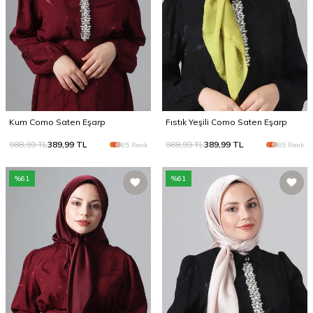
Kum Como Saten Eşarp
Fıstık Yeşili Como Saten Eşarp
988,99
TL
389,99
TL
988,99
TL
389,99
TL
85 Renk
85 Renk
%
61
%
61