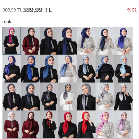
389,99
TL
988,99
TL
%
61
renk