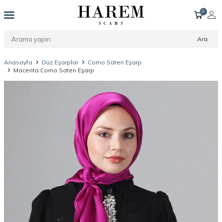
0
Ara
Anasayfa
Düz Eşarplar
Como Saten Eşarp
Macenta Como Saten Eşarp