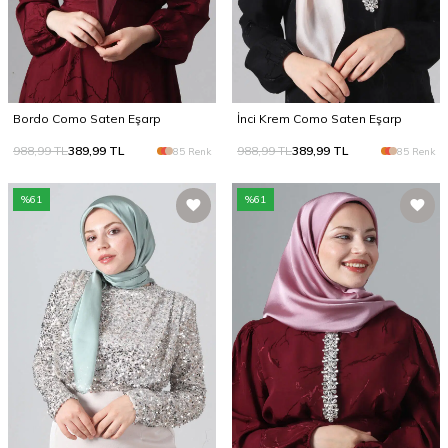
Bordo Como Saten Eşarp
İnci Krem Como Saten Eşarp
988,99
TL
389,99
TL
988,99
TL
389,99
TL
85 Renk
85 Renk
%
61
%
61