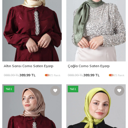
Altın Sarısı Como Saten Eşarp
Çağla Como Saten Eşarp
988,99
TL
389,99
TL
988,99
TL
389,99
TL
85 Renk
85 Renk
%
61
%
61