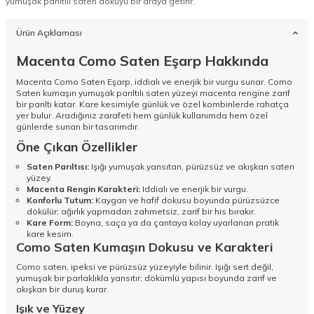
yumuşak parıltılı saten dokuyu bir araya getirir.
Ürün Açıklaması
Macenta Como Saten Eşarp Hakkında
Macenta Como Saten Eşarp, iddialı ve enerjik bir vurgu sunar. Como
Saten kumaşın yumuşak parıltılı saten yüzeyi macenta rengine zarif
bir parıltı katar. Kare kesimiyle günlük ve özel kombinlerde rahatça
yer bulur. Aradığınız zarafeti hem günlük kullanımda hem özel
günlerde sunan bir tasarımdır.
Öne Çıkan Özellikler
Saten Parıltısı:
Işığı yumuşak yansıtan, pürüzsüz ve akışkan saten
yüzey.
Macenta Rengin Karakteri:
Iddialı ve enerjik bir vurgu.
Konforlu Tutum:
Kaygan ve hafif dokusu boyunda pürüzsüzce
dökülür; ağırlık yapmadan zahmetsiz, zarif bir his bırakır.
Kare Form:
Boyna, saça ya da çantaya kolay uyarlanan pratik
kare kesim.
Como Saten Kumaşın Dokusu ve Karakteri
Como saten, ipeksi ve pürüzsüz yüzeyiyle bilinir. Işığı sert değil,
yumuşak bir parlaklıkla yansıtır; dökümlü yapısı boyunda zarif ve
akışkan bir duruş kurar.
Işık ve Yüzey