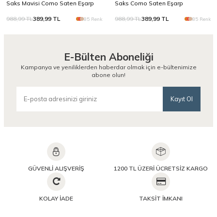
Saks Mavisi Como Saten Eşarp
Saks Como Saten Eşarp
988,99
TL
389,99
TL
988,99
TL
389,99
TL
85 Renk
85 Renk
E-Bülten Aboneliği
Kampanya ve yeniliklerden haberdar olmak için e-bültenimize
abone olun!
Kayıt Ol
GÜVENLİ ALIŞVERİŞ
1200 TL ÜZERİ ÜCRETSİZ KARGO
KOLAY İADE
TAKSİT İMKANI