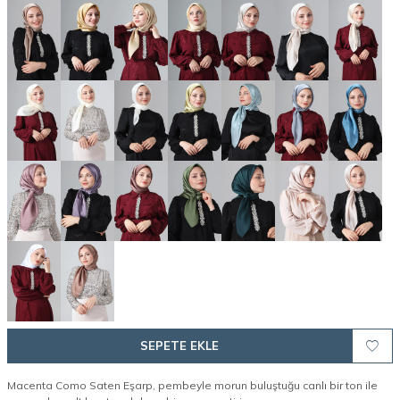
SEPETE EKLE
Macenta Como Saten Eşarp, pembeyle morun buluştuğu canlı bir ton ile