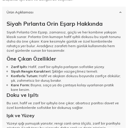
Ürün Açıklaması
Siyah Pırlanta Orin Eşarp Hakkında
Siyah Pırlanta Orin Eşarp, zamansız, güçlü ve her kombine yakışan
klasik sunar. Pırlanta Orin kumaşın hafif ışıltılı dokusu bu siyah tonunu
daha da öne çıkarır. Kare kesimiyle günlük ve özel kombinlerde
rahatça yer bulur. Aradığınız zarafeti hem günlük kullanımda hem
özel günlerde sunan bir tasarımdır.
Öne Çıkan Özellikler
Zarif Işıltı:
Hafif, zarif bir ışıltıyla parlayan sofistike yüzey.
Siyah Rengin Karakteri:
Şıklığın vazgeçilmez temeli.
Konforlu Tutum:
Hafif ve akışkan dokusu boyunda zarifçe dökülür;
şık, zahmetsiz bir duruş bırakır.
Kare Form:
Boyna, saça ya da çantaya kolay uyarlanan pratik
kare kesim.
Doku ve Işıltı
Bu seri, hafif ve zarif bir ışıltıyla öne çıkar; abartısız parıltısı davet ve
özel kombinlerde sofistike bir dokunuş sağlar.
Işık ve Yüzey
Yüzeyi ışığı yumuşak yansıtır; rengi canlı ama ölçülü, zarif bir parıltıyla
gösterir. Siyah tonu bu yüzeyde daha canlı ve derin görünür.