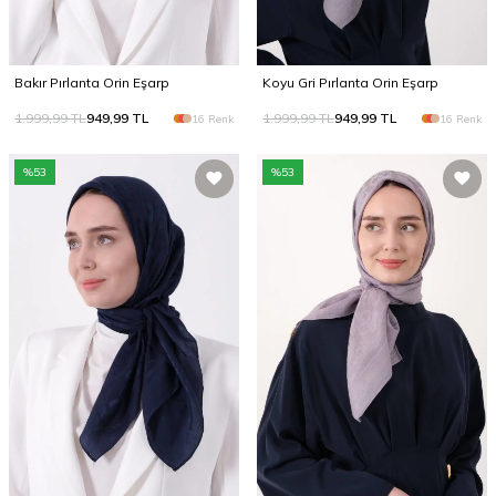
Bakır Pırlanta Orin Eşarp
Koyu Gri Pırlanta Orin Eşarp
1.999,99
TL
949,99
TL
1.999,99
TL
949,99
TL
16 Renk
16 Renk
%
53
%
53