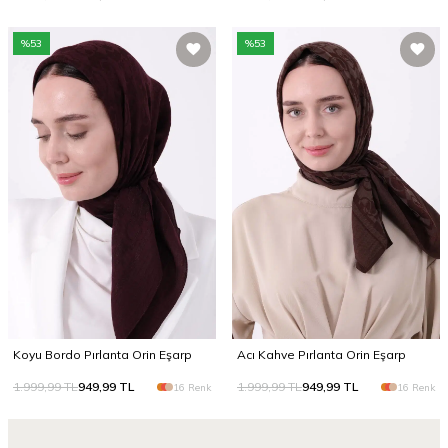
%
53
%
53
Koyu Bordo Pırlanta Orin Eşarp
Acı Kahve Pırlanta Orin Eşarp
1.999,99
TL
949,99
TL
1.999,99
TL
949,99
TL
16 Renk
16 Renk