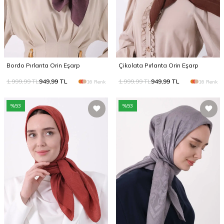
Bordo Pırlanta Orin Eşarp
Çikolata Pırlanta Orin Eşarp
1.999,99
TL
949,99
TL
1.999,99
TL
949,99
TL
16 Renk
16 Renk
%
53
%
53