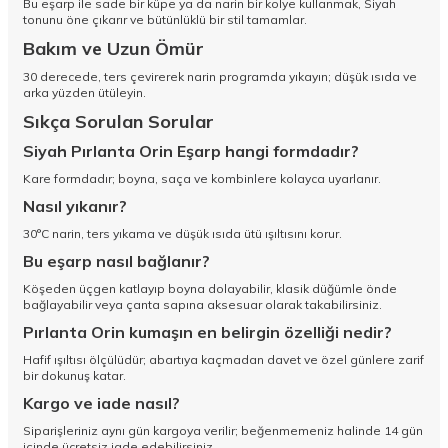
Bu eşarp ile sade bir küpe ya da narin bir kolye kullanmak, Siyah
tonunu öne çıkarır ve bütünlüklü bir stil tamamlar.
Bakım ve Uzun Ömür
30 derecede, ters çevirerek narin programda yıkayın; düşük ısıda ve
arka yüzden ütüleyin.
Sıkça Sorulan Sorular
Siyah Pırlanta Orin Eşarp hangi formdadır?
Kare formdadır; boyna, saça ve kombinlere kolayca uyarlanır.
Nasıl yıkanır?
30°C narin, ters yıkama ve düşük ısıda ütü ışıltısını korur.
Bu eşarp nasıl bağlanır?
Köşeden üçgen katlayıp boyna dolayabilir, klasik düğümle önde
bağlayabilir veya çanta sapına aksesuar olarak takabilirsiniz.
Pırlanta Orin kumaşın en belirgin özelliği nedir?
Hafif ışıltısı ölçülüdür; abartıya kaçmadan davet ve özel günlere zarif
bir dokunuş katar.
Kargo ve iade nasıl?
Siparişleriniz aynı gün kargoya verilir; beğenmemeniz halinde 14 gün
içinde ücretsiz iade edebilirsiniz.