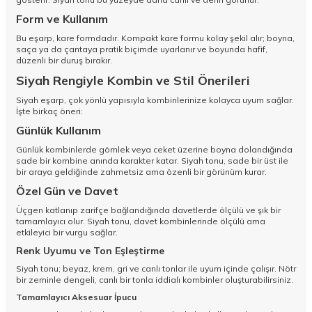
Form ve Kullanım
Bu eşarp, kare formdadır. Kompakt kare formu kolay şekil alır; boyna,
saça ya da çantaya pratik biçimde uyarlanır ve boyunda hafif,
düzenli bir duruş bırakır.
Siyah Rengiyle Kombin ve Stil Önerileri
Siyah eşarp, çok yönlü yapısıyla kombinlerinize kolayca uyum sağlar.
İşte birkaç öneri:
Günlük Kullanım
Günlük kombinlerde gömlek veya ceket üzerine boyna dolandığında
sade bir kombine anında karakter katar. Siyah tonu, sade bir üst ile
bir araya geldiğinde zahmetsiz ama özenli bir görünüm kurar.
Özel Gün ve Davet
Üçgen katlanıp zarifçe bağlandığında davetlerde ölçülü ve şık bir
tamamlayıcı olur. Siyah tonu, davet kombinlerinde ölçülü ama
etkileyici bir vurgu sağlar.
Renk Uyumu ve Ton Eşleştirme
Siyah tonu; beyaz, krem, gri ve canlı tonlar ile uyum içinde çalışır. Nötr
bir zeminle dengeli, canlı bir tonla iddialı kombinler oluşturabilirsiniz.
Tamamlayıcı Aksesuar İpucu