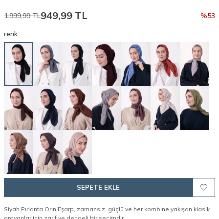
949,99
TL
1.999,99
TL
%
53
renk
SEPETE EKLE
Siyah Pırlanta Orin Eşarp, zamansız, güçlü ve her kombine yakışan klasik
arayanlar için zarif ve dengeli bir seçimdir.