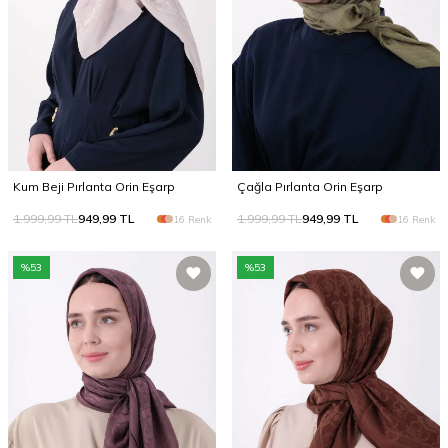
Kum Beji Pırlanta Orin Eşarp
Çağla Pırlanta Orin Eşarp
1.999,99
TL
949,99
TL
1.999,99
TL
949,99
TL
16 Renk
16 Renk
%
53
%
53