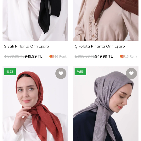
Siyah Pırlanta Orin Eşarp
Çikolata Pırlanta Orin Eşarp
1.999,99
TL
949,99
TL
1.999,99
TL
949,99
TL
16 Renk
16 Renk
%
53
%
53