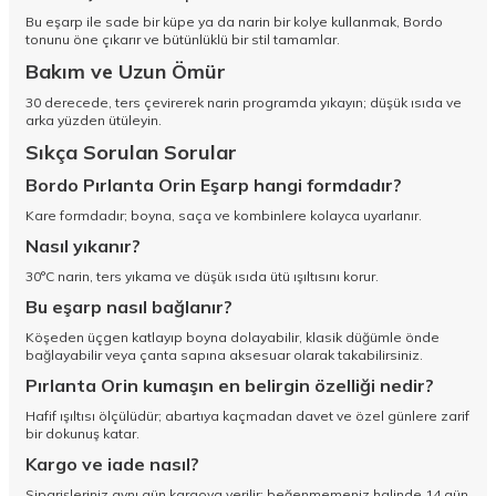
Bu eşarp ile sade bir küpe ya da narin bir kolye kullanmak, Bordo
tonunu öne çıkarır ve bütünlüklü bir stil tamamlar.
Bakım ve Uzun Ömür
30 derecede, ters çevirerek narin programda yıkayın; düşük ısıda ve
arka yüzden ütüleyin.
Sıkça Sorulan Sorular
Bordo Pırlanta Orin Eşarp hangi formdadır?
Kare formdadır; boyna, saça ve kombinlere kolayca uyarlanır.
Nasıl yıkanır?
30°C narin, ters yıkama ve düşük ısıda ütü ışıltısını korur.
Bu eşarp nasıl bağlanır?
Köşeden üçgen katlayıp boyna dolayabilir, klasik düğümle önde
bağlayabilir veya çanta sapına aksesuar olarak takabilirsiniz.
Pırlanta Orin kumaşın en belirgin özelliği nedir?
Hafif ışıltısı ölçülüdür; abartıya kaçmadan davet ve özel günlere zarif
bir dokunuş katar.
Kargo ve iade nasıl?
Siparişleriniz aynı gün kargoya verilir; beğenmemeniz halinde 14 gün