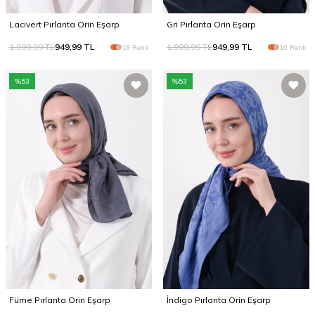
Lacivert Pırlanta Orin Eşarp
Gri Pırlanta Orin Eşarp
1.999,99
TL
949,99
TL
1.999,99
TL
949,99
TL
16 Renk
16 Renk
%
53
%
53
Füme Pırlanta Orin Eşarp
İndigo Pırlanta Orin Eşarp