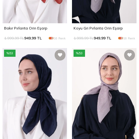
Bakır Pırlanta Orin Eşarp
Koyu Gri Pırlanta Orin Eşarp
1.999,99
TL
949,99
TL
1.999,99
TL
949,99
TL
16 Renk
16 Renk
%
53
%
53