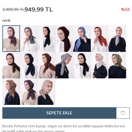
949,99
TL
1.999,99
TL
%
53
renk
SEPETE EKLE
Bordo Pırlanta Orin Eşarp, olgun ve derin bir sıcaklık taşıyan köklü bir ton
ile hafif ışıltılı dokuyu bir araya getirir.