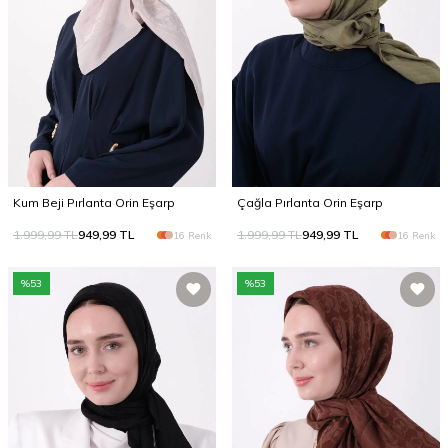
Kum Beji Pırlanta Orin Eşarp
Çağla Pırlanta Orin Eşarp
1.999,99
TL
949,99
TL
1.999,99
TL
949,99
TL
16 Renk
16 Renk
%
53
%
53