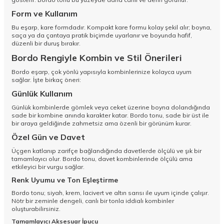
Form ve Kullanım
Bu eşarp, kare formdadır. Kompakt kare formu kolay şekil alır; boyna,
saça ya da çantaya pratik biçimde uyarlanır ve boyunda hafif,
düzenli bir duruş bırakır.
Bordo Rengiyle Kombin ve Stil Önerileri
Bordo eşarp, çok yönlü yapısıyla kombinlerinize kolayca uyum
sağlar. İşte birkaç öneri:
Günlük Kullanım
Günlük kombinlerde gömlek veya ceket üzerine boyna dolandığında
sade bir kombine anında karakter katar. Bordo tonu, sade bir üst ile
bir araya geldiğinde zahmetsiz ama özenli bir görünüm kurar.
Özel Gün ve Davet
Üçgen katlanıp zarifçe bağlandığında davetlerde ölçülü ve şık bir
tamamlayıcı olur. Bordo tonu, davet kombinlerinde ölçülü ama
etkileyici bir vurgu sağlar.
Renk Uyumu ve Ton Eşleştirme
Bordo tonu; siyah, krem, lacivert ve altın sarısı ile uyum içinde çalışır.
Nötr bir zeminle dengeli, canlı bir tonla iddialı kombinler
oluşturabilirsiniz.
Tamamlayıcı Aksesuar İpucu