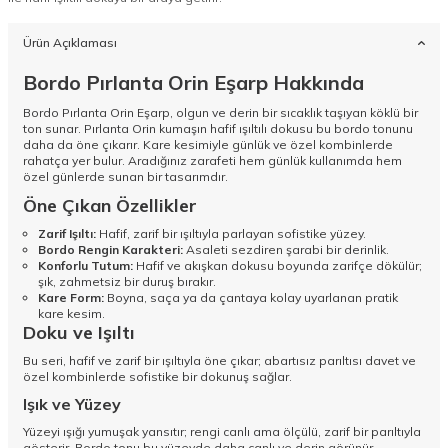
Ürün Açıklaması
Bordo Pırlanta Orin Eşarp Hakkında
Bordo Pırlanta Orin Eşarp, olgun ve derin bir sıcaklık taşıyan köklü bir
ton sunar. Pırlanta Orin kumaşın hafif ışıltılı dokusu bu bordo tonunu
daha da öne çıkarır. Kare kesimiyle günlük ve özel kombinlerde
rahatça yer bulur. Aradığınız zarafeti hem günlük kullanımda hem
özel günlerde sunan bir tasarımdır.
Öne Çıkan Özellikler
Zarif Işıltı:
Hafif, zarif bir ışıltıyla parlayan sofistike yüzey.
Bordo Rengin Karakteri:
Asaleti sezdiren şarabi bir derinlik.
Konforlu Tutum:
Hafif ve akışkan dokusu boyunda zarifçe dökülür;
şık, zahmetsiz bir duruş bırakır.
Kare Form:
Boyna, saça ya da çantaya kolay uyarlanan pratik
kare kesim.
Doku ve Işıltı
Bu seri, hafif ve zarif bir ışıltıyla öne çıkar; abartısız parıltısı davet ve
özel kombinlerde sofistike bir dokunuş sağlar.
Işık ve Yüzey
Yüzeyi ışığı yumuşak yansıtır; rengi canlı ama ölçülü, zarif bir parıltıyla
gösterir. Bordo tonu bu yüzeyde daha canlı ve derin görünür.