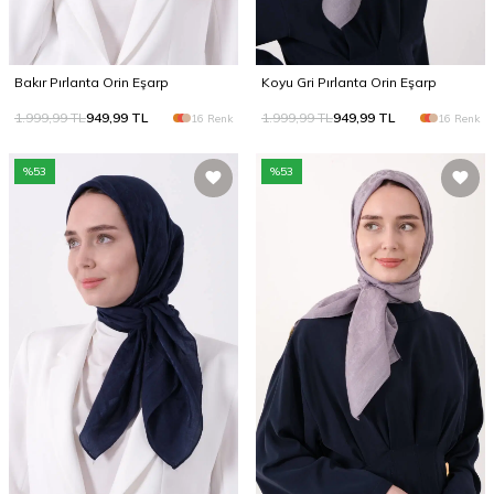
Bakır Pırlanta Orin Eşarp
Koyu Gri Pırlanta Orin Eşarp
1.999,99
TL
949,99
TL
1.999,99
TL
949,99
TL
16 Renk
16 Renk
%
53
%
53