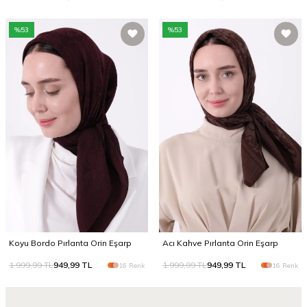
%
53
%
53
Koyu Bordo Pırlanta Orin Eşarp
Acı Kahve Pırlanta Orin Eşarp
1.999,99
TL
949,99
TL
1.999,99
TL
949,99
TL
16 Renk
16 Renk