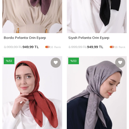
Bordo Pırlanta Orin Eşarp
Siyah Pırlanta Orin Eşarp
1.999,99
TL
949,99
TL
1.999,99
TL
949,99
TL
16 Renk
16 Renk
%
53
%
53