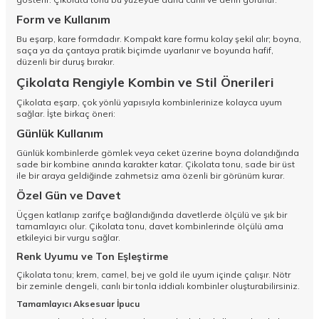
Form ve Kullanım
Bu eşarp, kare formdadır. Kompakt kare formu kolay şekil alır; boyna,
saça ya da çantaya pratik biçimde uyarlanır ve boyunda hafif,
düzenli bir duruş bırakır.
Çikolata Rengiyle Kombin ve Stil Önerileri
Çikolata eşarp, çok yönlü yapısıyla kombinlerinize kolayca uyum
sağlar. İşte birkaç öneri:
Günlük Kullanım
Günlük kombinlerde gömlek veya ceket üzerine boyna dolandığında
sade bir kombine anında karakter katar. Çikolata tonu, sade bir üst
ile bir araya geldiğinde zahmetsiz ama özenli bir görünüm kurar.
Özel Gün ve Davet
Üçgen katlanıp zarifçe bağlandığında davetlerde ölçülü ve şık bir
tamamlayıcı olur. Çikolata tonu, davet kombinlerinde ölçülü ama
etkileyici bir vurgu sağlar.
Renk Uyumu ve Ton Eşleştirme
Çikolata tonu; krem, camel, bej ve gold ile uyum içinde çalışır. Nötr
bir zeminle dengeli, canlı bir tonla iddialı kombinler oluşturabilirsiniz.
Tamamlayıcı Aksesuar İpucu