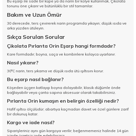
Bu eşarp ile sade bir küpe ya da narin bir kolye kullanmak, Çikolata
tonunu öne çıkarır ve bütünlüklü bir stil tamamlar.
Bakım ve Uzun Ömür
30 derecede, ters çevirerek narin programda yıkayın; düşük ısıda ve
arka yüzden ütüleyin.
Sıkça Sorulan Sorular
Çikolata Pırlanta Orin Eşarp hangi formdadır?
Kare formdadır; boyna, saça ve kombinlere kolayca uyarlanır.
Nasıl yıkanır?
30°C narin, ters yıkama ve düşük ısıda ütü ışıltısını korur.
Bu eşarp nasıl bağlanır?
Köşeden üçgen katlayıp boyna dolayabilir, klasik düğümle önde
bağlayabilir veya çanta sapına aksesuar olarak takabilirsiniz.
Pırlanta Orin kumaşın en belirgin özelliği nedir?
Hafif ışıltısı ölçülüdür; abartıya kaçmadan davet ve özel günlere zarif
bir dokunuş katar.
Kargo ve iade nasıl?
Siparişleriniz aynı gün kargoya verilir; beğenmemeniz halinde 14 gün
içinde ücretsiz iade edebilirsiniz.