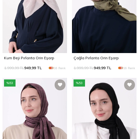
Kum Beji Pırlanta Orin Eşarp
Çağla Pırlanta Orin Eşarp
1.999,99
TL
949,99
TL
1.999,99
TL
949,99
TL
16 Renk
16 Renk
%
53
%
53