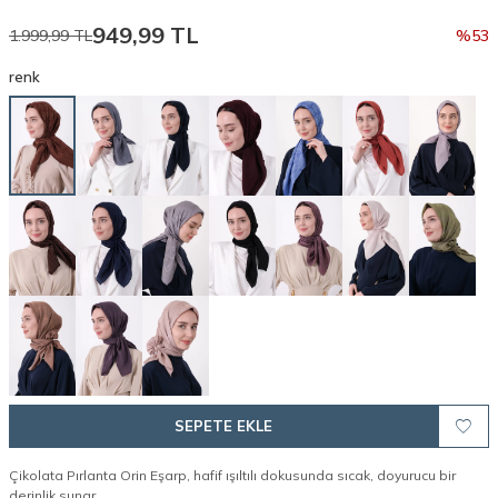
949,99
TL
1.999,99
TL
%
53
renk
SEPETE EKLE
Çikolata Pırlanta Orin Eşarp, hafif ışıltılı dokusunda sıcak, doyurucu bir
derinlik sunar.