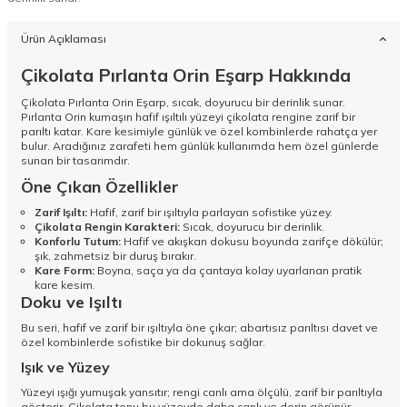
Ürün Açıklaması
Çikolata Pırlanta Orin Eşarp Hakkında
Çikolata Pırlanta Orin Eşarp, sıcak, doyurucu bir derinlik sunar.
Pırlanta Orin kumaşın hafif ışıltılı yüzeyi çikolata rengine zarif bir
parıltı katar. Kare kesimiyle günlük ve özel kombinlerde rahatça yer
bulur. Aradığınız zarafeti hem günlük kullanımda hem özel günlerde
sunan bir tasarımdır.
Öne Çıkan Özellikler
Zarif Işıltı:
Hafif, zarif bir ışıltıyla parlayan sofistike yüzey.
Çikolata Rengin Karakteri:
Sıcak, doyurucu bir derinlik.
Konforlu Tutum:
Hafif ve akışkan dokusu boyunda zarifçe dökülür;
şık, zahmetsiz bir duruş bırakır.
Kare Form:
Boyna, saça ya da çantaya kolay uyarlanan pratik
kare kesim.
Doku ve Işıltı
Bu seri, hafif ve zarif bir ışıltıyla öne çıkar; abartısız parıltısı davet ve
özel kombinlerde sofistike bir dokunuş sağlar.
Işık ve Yüzey
Yüzeyi ışığı yumuşak yansıtır; rengi canlı ama ölçülü, zarif bir parıltıyla
gösterir. Çikolata tonu bu yüzeyde daha canlı ve derin görünür.