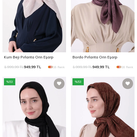
Kum Beji Pırlanta Orin Eşarp
Bordo Pırlanta Orin Eşarp
1.999,99
TL
949,99
TL
1.999,99
TL
949,99
TL
16 Renk
16 Renk
%
53
%
53