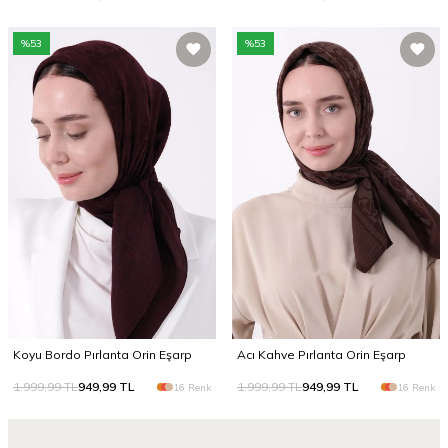
%
53
%
53
Koyu Bordo Pırlanta Orin Eşarp
Acı Kahve Pırlanta Orin Eşarp
1.999,99
TL
949,99
TL
1.999,99
TL
949,99
TL
16 Renk
16 Renk