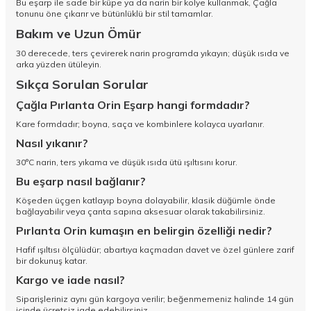
Bu eşarp ile sade bir küpe ya da narin bir kolye kullanmak, Çağla
tonunu öne çıkarır ve bütünlüklü bir stil tamamlar.
Bakım ve Uzun Ömür
30 derecede, ters çevirerek narin programda yıkayın; düşük ısıda ve
arka yüzden ütüleyin.
Sıkça Sorulan Sorular
Çağla Pırlanta Orin Eşarp hangi formdadır?
Kare formdadır; boyna, saça ve kombinlere kolayca uyarlanır.
Nasıl yıkanır?
30°C narin, ters yıkama ve düşük ısıda ütü ışıltısını korur.
Bu eşarp nasıl bağlanır?
Köşeden üçgen katlayıp boyna dolayabilir, klasik düğümle önde
bağlayabilir veya çanta sapına aksesuar olarak takabilirsiniz.
Pırlanta Orin kumaşın en belirgin özelliği nedir?
Hafif ışıltısı ölçülüdür; abartıya kaçmadan davet ve özel günlere zarif
bir dokunuş katar.
Kargo ve iade nasıl?
Siparişleriniz aynı gün kargoya verilir; beğenmemeniz halinde 14 gün
içinde ücretsiz iade edebilirsiniz.