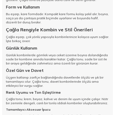
Form ve Kullanım
Bu eşarp, kare formdadır. Kompakt kare formu kolay şekil alır; boyna,
saça ya da çantaya pratik biçimde uyarlanır ve boyunda hafif,
düzenli bir duruş bırakır.
Çağla Rengiyle Kombin ve Stil Önerileri
Çağla eşarp, çok yönlü yapısıyla kombinlerinize kolayca uyum sağlar.
İşte birkaç öneri:
Günlük Kullanım
Günlük kombinlerde gömlek veya ceket üzerine boyna dolandığında
sade bir kombine anında karakter katar. Çağla tonu, sade bir üst ile
bir araya geldiğinde zahmetsiz ama özenli bir görünüm kurar.
Özel Gün ve Davet
Üçgen katlanıp zarifçe bağlandığında davetlerde ölçülü ve şık bir
tamamlayıcı olur. Çağla tonu, davet kombinlerinde ölçülü ama
etkileyici bir vurgu sağlar.
Renk Uyumu ve Ton Eşleştirme
Çağla tonu; krem, beyaz, kahve ve denim ile uyum içinde çalışır. Nötr
bir zeminle dengeli, canlı bir tonla iddialı kombinler oluşturabilirsiniz.
Tamamlayıcı Aksesuar İpucu