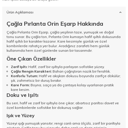
Ürün Açıklaması
Çağla Pırlanta Orin Eşarp Hakkında
Çağla Pırlanta Orin Eşarp, çağla yeşilinin taze, yumuşak ve doğal
tonu sunar. Bu çağla ton, Pırlanta Orin kumaşın hafif ışıltılı dokusunda
hafif ışıltılı bir karakter kazanır. Kare kesimiyle günlük ve özel
kombinlerde rahatça yer bulur. Aradığınız zarafeti hem günlük
kullanımda hem özel günlerde sunan bir tasarımdır.
Öne Çıkan Özellikler
Zarif Işıltı:
Hafif, zarif bir ışıltıyla parlayan sofistike yüzey.
Çağla Rengin Karakteri:
Baharı çağrıştıran nazik bir ferahlık.
Konforlu Tutum:
Hafif ve akışkan dokusu boyunda zarifçe dökülür;
şık, zahmetsiz bir duruş bırakır.
Kare Form:
Boyna, saça ya da çantaya kolay uyarlanan pratik
kare kesim.
Doku ve Işıltı
Bu seri, hafif ve zarif bir ışıltıyla öne çıkar; abartısız parıltısı davet ve
özel kombinlerde sofistike bir dokunuş sağlar.
Işık ve Yüzey
Yüzeyi ışığı yumuşak yansıtır; rengi canlı ama ölçülü, zarif bir parıltıyla
gösterir. Çağla tonu bu yüzeyde daha canlı ve derin görünür.