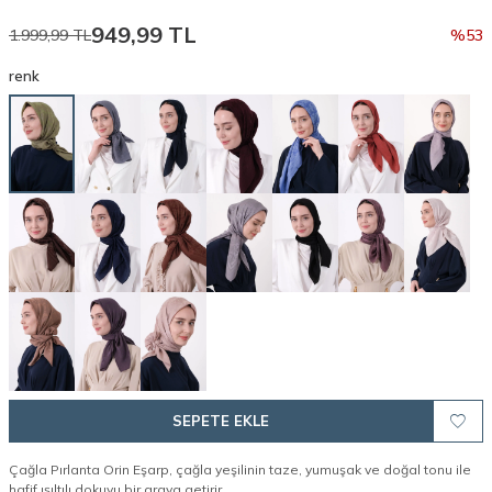
949,99
TL
1.999,99
TL
%
53
renk
SEPETE EKLE
Çağla Pırlanta Orin Eşarp, çağla yeşilinin taze, yumuşak ve doğal tonu ile
hafif ışıltılı dokuyu bir araya getirir.