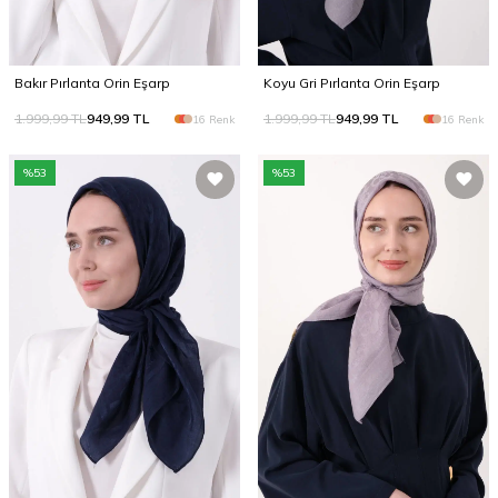
Bakır Pırlanta Orin Eşarp
Koyu Gri Pırlanta Orin Eşarp
1.999,99
TL
949,99
TL
1.999,99
TL
949,99
TL
16 Renk
16 Renk
%
53
%
53