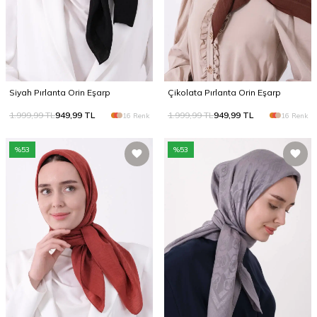
Siyah Pırlanta Orin Eşarp
Çikolata Pırlanta Orin Eşarp
1.999,99
TL
949,99
TL
1.999,99
TL
949,99
TL
16 Renk
16 Renk
%
53
%
53