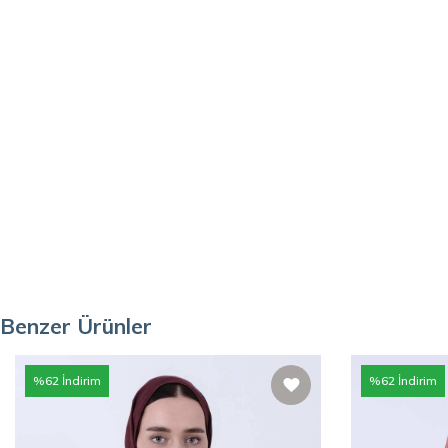
Benzer Ürünler
%
62
İndirim
%
62
İndirim