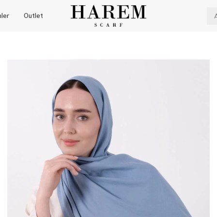
nler
Outlet