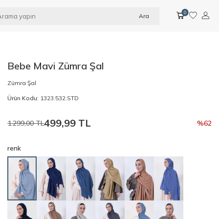
0
Ara
Bebe Mavi Zümra Şal
Zümra Şal
Ürün Kodu:
1323.532.STD
499,99
TL
1.299,00
TL
%
62
renk