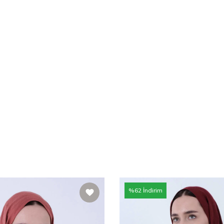
%
62
İndirim