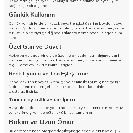
Bebe mavi şal, çok yönlü yapısıyla kombinlerinize kolayca uyum
sağlar. İşte birkaç öneri:
Günlük Kullanım
Günlük kombinlerde bir kazak veya trençkot üzerine boydan boya
bırakıldığında zahmetsiz bir zarafet yakalar. Bebe Mavi tonu, sade
bir üst ile bir araya geldiğinde zahmetsiz ama özenli bir görünüm
kurar.
Özel Gün ve Davet
Abiye ya da sade bir elbise üzerine omuzdan salındığında zarif
bir tamamlayıcıya dönüşür. Bebe Mavi tonu, davet kombinlerinde
ölçülü ama etkileyici bir vurgu sağlar.
Renk Uyumu ve Ton Eşleştirme
Bebe Mavi tonu; beyaz, krem, gri ve denim ile uyum içinde çalışır.
Nötr bir zeminle dengeli, canlı bir tonla iddialı kombinler
oluşturabilirsiniz.
Tamamlayıcı Aksesuar İpucu
Bu şal ile sade bir küpe ya da narin bir kolye kullanmak, Bebe Mavi
tonunu öne çıkarır ve bütünlüklü bir stil tamamlar.
Bakım ve Uzun Ömür
30 derecede narin programda yıkayın; gölgede kurutun ve düşük