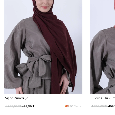
Vişne Zümra Şal
Pudra Gülü Züm
1.299,00
TL
499,99
TL
40 Renk
1.299,00
TL
499,