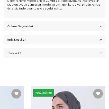
Diğer renk ve modeller için
Zümra Şal koleksiyonunu
inceleyebilir,
size en uygun zümra şal modelini aynı gün kargo ve 14 gün içinde
ücretsiz iade avantajıyla seçebilirsiniz.
Ödeme Seçenekleri
İade Koşulları
Tavsiye Et
%
62
İndirim