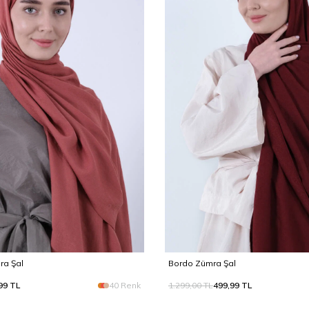
ra Şal
Bordo Zümra Şal
99
TL
40 Renk
1.299,00
TL
499,99
TL