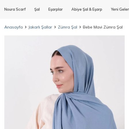
Noura Scarf
Şal
Eşarplar
Abiye Şal & Eşarp
Yeni Gele
Anasayfa
Jakarlı Şallar
Zümra Şal
Bebe Mavi Zümra Şal