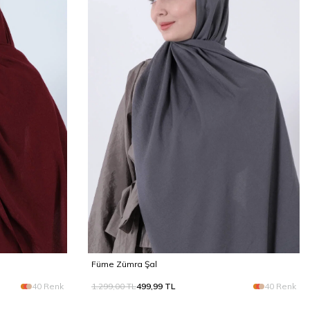
Füme Zümra Şal
40 Renk
1.299,00
TL
499,99
TL
40 Renk