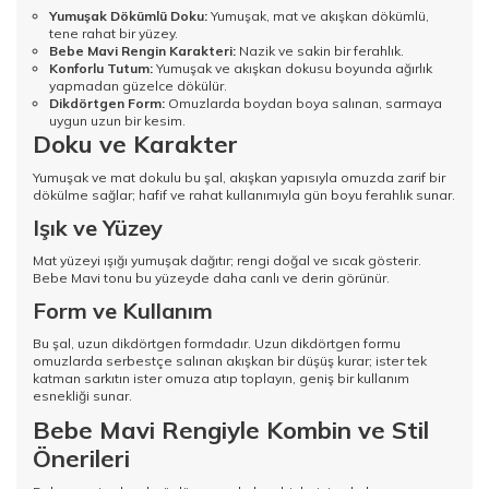
Yumuşak Dökümlü Doku:
Yumuşak, mat ve akışkan dökümlü,
tene rahat bir yüzey.
Bebe Mavi Rengin Karakteri:
Nazik ve sakin bir ferahlık.
Konforlu Tutum:
Yumuşak ve akışkan dokusu boyunda ağırlık
yapmadan güzelce dökülür.
Dikdörtgen Form:
Omuzlarda boydan boya salınan, sarmaya
uygun uzun bir kesim.
Doku ve Karakter
Yumuşak ve mat dokulu bu şal, akışkan yapısıyla omuzda zarif bir
dökülme sağlar; hafif ve rahat kullanımıyla gün boyu ferahlık sunar.
Işık ve Yüzey
Mat yüzeyi ışığı yumuşak dağıtır; rengi doğal ve sıcak gösterir.
Bebe Mavi tonu bu yüzeyde daha canlı ve derin görünür.
Form ve Kullanım
Bu şal, uzun dikdörtgen formdadır. Uzun dikdörtgen formu
omuzlarda serbestçe salınan akışkan bir düşüş kurar; ister tek
katman sarkıtın ister omuza atıp toplayın, geniş bir kullanım
esnekliği sunar.
Bebe Mavi Rengiyle Kombin ve Stil
Önerileri