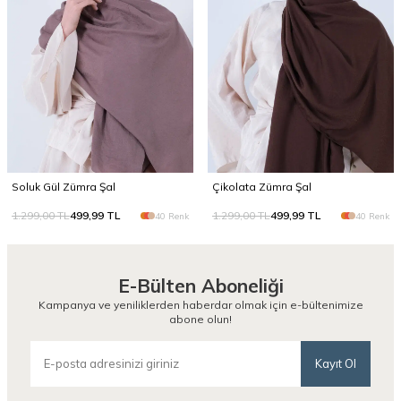
Soluk Gül Zümra Şal
Çikolata Zümra Şal
1.299,00
TL
499,99
TL
1.299,00
TL
499,99
TL
40 Renk
40 Renk
E-Bülten Aboneliği
Kampanya ve yeniliklerden haberdar olmak için e-bültenimize
abone olun!
Kayıt Ol