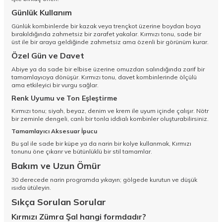
Günlük Kullanım
Günlük kombinlerde bir kazak veya trençkot üzerine boydan boya
bırakıldığında zahmetsiz bir zarafet yakalar. Kırmızı tonu, sade bir
üst ile bir araya geldiğinde zahmetsiz ama özenli bir görünüm kurar.
Özel Gün ve Davet
Abiye ya da sade bir elbise üzerine omuzdan salındığında zarif bir
tamamlayıcıya dönüşür. Kırmızı tonu, davet kombinlerinde ölçülü
ama etkileyici bir vurgu sağlar.
Renk Uyumu ve Ton Eşleştirme
Kırmızı tonu; siyah, beyaz, denim ve krem ile uyum içinde çalışır. Nötr
bir zeminle dengeli, canlı bir tonla iddialı kombinler oluşturabilirsiniz.
Tamamlayıcı Aksesuar İpucu
Bu şal ile sade bir küpe ya da narin bir kolye kullanmak, Kırmızı
tonunu öne çıkarır ve bütünlüklü bir stil tamamlar.
Bakım ve Uzun Ömür
30 derecede narin programda yıkayın; gölgede kurutun ve düşük
ısıda ütüleyin.
Sıkça Sorulan Sorular
Kırmızı Zümra Şal hangi formdadır?