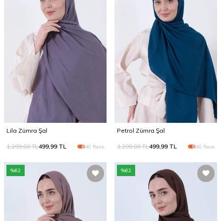
Lila Zümra Şal
Petrol Zümra Şal
1.299,00
TL
499,99
TL
1.299,00
TL
499,99
TL
40 Renk
40 Renk
%
62
%
62