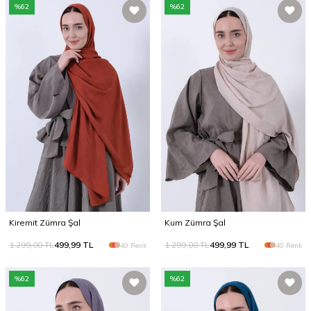
%
62
%
62
Kiremit Zümra Şal
Kum Zümra Şal
1.299,00
TL
499,99
TL
1.299,00
TL
499,99
TL
40 Renk
40 Renk
%
62
%
62