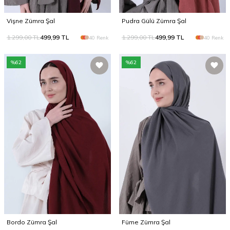
Vişne Zümra Şal
Pudra Gülü Zümra Şal
1.299,00
TL
499,99
TL
1.299,00
TL
499,99
TL
40 Renk
40 Renk
%
62
%
62
Bordo Zümra Şal
Füme Zümra Şal