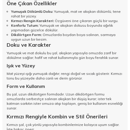
Öne Çıkan Özellikler
Yumuşak Dökümlü Doku:
Yumuşak, mat ve akışkan dökümlü, tene
rahat bir yüzey.
Kırmızı Rengin Karakteri:
Özgüveni öne çıkaran güçlü bir vurgu.
Konforlu Tutum:
Yumuşak ve akışkan dokusu boyunda ağırlık
yapmadan güzelce dökülür.
Dikdörtgen Form:
Omuzlarda boydan boya salınan, sarmaya
uygun uzun bir kesim.
Doku ve Karakter
Yumuşak ve mat dokulu bu şal, akışkan yapısıyla omuzda zarif bir
dökülme sağlar; hafif ve rahat kullanımıyla gün boyu ferahlık sunar.
Işık ve Yüzey
Mat yüzeyi ışığı yumuşak dağıtır; rengi doğal ve sıcak gösterir. Kırmızı
tonu bu yüzeyde daha canlı ve derin görünür.
Form ve Kullanım
Bu şal, uzun dikdörtgen formdadır. Uzun dikdörtgen formu
omuzlarda serbestçe salınan akışkan bir düşüş kurar; ister tek
katman sarkıtın ister omuza atıp toplayın, geniş bir kullanım esnekliği
sunar.
Kırmızı Rengiyle Kombin ve Stil Önerileri
Kırmızı şal, çok yönlü yapısıyla kombinlerinize kolayca uyum sağlar.
İşte birkaç öneri: