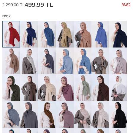
499,99
TL
1.299,00
TL
%
62
renk