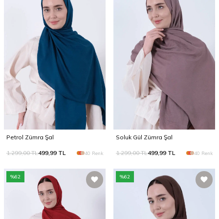
Petrol Zümra Şal
Soluk Gül Zümra Şal
1.299,00
TL
499,99
TL
1.299,00
TL
499,99
TL
40 Renk
40 Renk
%
62
%
62