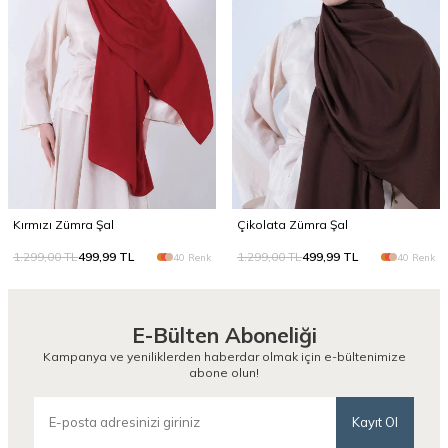
Kırmızı Zümra Şal
Çikolata Zümra Şal
1.299,00
TL
499,99
TL
1.299,00
TL
499,99
TL
40 Renk
40 Renk
E-Bülten Aboneliği
Kampanya ve yeniliklerden haberdar olmak için e-bültenimize
abone olun!
Kayıt Ol