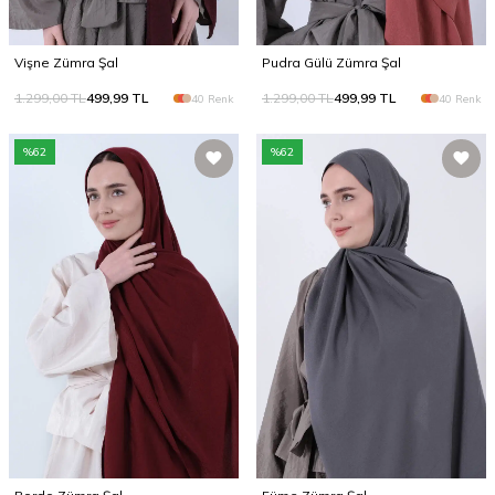
Vişne Zümra Şal
Pudra Gülü Zümra Şal
1.299,00
TL
499,99
TL
1.299,00
TL
499,99
TL
40 Renk
40 Renk
%
62
%
62