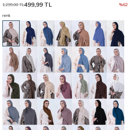
499,99
TL
1.299,00
TL
%
62
renk