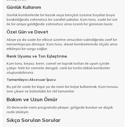
Günlük Kullanım
Günlük kombinlerde bir kazak veya trençkot üzerine boydan boya
bırakıldığında zahmetsiz bir zarafet yakalar. Kum tonu, sade bir üst
ile bir araya geldiğinde zahmetsiz ama özenli bir görünüm kurar.
Özel Gün ve Davet
Abiye ya da sade bir elbise üzerine omuzdan salındığında zarif bir
tamamlayıcıya dönüşür. Kum tonu, davet kombinlerinde ölçülü ama
etkileyici bir vurgu sağlar.
Renk Uyumu ve Ton Eşleştirme
Kum tonu; beyaz, krem, camel ve toprak tonları ile uyum içinde
çalışır. Nötr bir zeminle dengeli, canlı bir tonla iddialı kombinler
oluşturabilirsiniz.
Tamamlayıcı Aksesuar İpucu
Bu şal ile sade bir küpe ya da narin bir kolye kullanmak, Kum tonunu
öne çıkarır ve bütünlüklü bir stil tamamlar.
Bakım ve Uzun Ömür
30 derecede narin programda yıkayın; gölgede kurutun ve düşük
ısıda ütüleyin.
Sıkça Sorulan Sorular