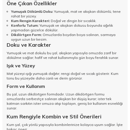
Öne Çıkan Özellikler
Yumuşak Dökümlü Doku:
Yumuşak, mat ve akışkan dökümlü, tene
rahat bir yüzey.
Kum Rengin Karakteri:
Doğal ve dingin bir sıcaklık.
Konforlu Tutum:
Yumuşak ve akışkan dokusu boyunda ağırlık
yapmadan güzelce dökülür.
Dikdörtgen Form:
Omuzlarda boydan boya salınan, sarmaya
uygun uzun bir kesim.
Doku ve Karakter
Yumuşak ve mat dokulu bu şal, akışkan yapısıyla omuzda zarif bir
dökülme sağlar; hafif ve rahat kullanımıyla gün boyu ferahlık sunar.
Işık ve Yüzey
Mat yüzeyi ışığı yumuşak dağıtır; rengi doğal ve sıcak gösterir. Kum
tonu bu yüzeyde daha canlı ve derin görünür.
Form ve Kullanım
Bu şal, uzun dikdörtgen formdadır. Uzun dikdörtgen formu
omuzlarda serbestçe salınan akışkan bir düşüş kurar; ister tek
katman sarkıtın ister omuza atıp toplayın, geniş bir kullanım esnekliği
sunar.
Kum Rengiyle Kombin ve Stil Önerileri
Kum şal, çok yönlü yapısıyla kombinlerinize kolayca uyum sağlar. İşte
birkaç öneri: