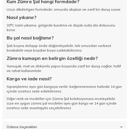
Kum Zümra Şal hangi formdadır?
Uzun dikdörtgen formdadır; omuzda akışkan ve zarif bir duruş sunar.
Nasıl yıkanır?
30°C narin yıkama, gölgede kurutma ve düşük ısıda ütü dokusunu
korur.
Bu şal nasıl bağlanır?
Şalı boyna dolayıp önde düğümleyebilir, tek omuzdan serbest
bırakabilir veya boydan boya sarkıtabilirsiniz.
Zümra kumaşın en belirgin özelliği nedir?
Yumuşak, mat ve dökümlü yapısı boyunda zarif bir duruş sağlar; hafif
ve rahat kullanımlıdır.
Kargo ve iade nasıl?
Siparişleriniz aynı gün kargoya verilir; beğenmemeniz halinde 14 gün
içinde ücretsiz iade edebilirsiniz.
Diğer renk ve modeller için
Zümra Şal koleksiyonunu
inceleyebilir,
size en uygun zümra şal modelini aynı gün kargo ve 14 gün içinde
ücretsiz iade avantajıyla seçebilirsiniz.
Ödeme Seçenekleri