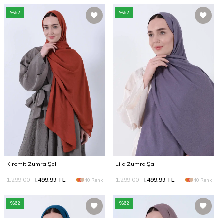
%
62
%
62
Kiremit Zümra Şal
Lila Zümra Şal
1.299,00
TL
499,99
TL
1.299,00
TL
499,99
TL
40 Renk
40 Renk
%
62
%
62