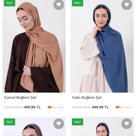
%
62
%
62
Camel Buğlem Şal
Saks Buğlem Şal
1.299,99
TL
499,99
TL
1.299,99
TL
499,99
TL
40 Renk
40 Renk
%
62
%
62