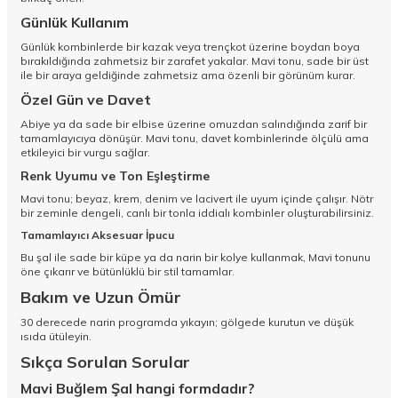
Günlük Kullanım
Günlük kombinlerde bir kazak veya trençkot üzerine boydan boya
bırakıldığında zahmetsiz bir zarafet yakalar. Mavi tonu, sade bir üst
ile bir araya geldiğinde zahmetsiz ama özenli bir görünüm kurar.
Özel Gün ve Davet
Abiye ya da sade bir elbise üzerine omuzdan salındığında zarif bir
tamamlayıcıya dönüşür. Mavi tonu, davet kombinlerinde ölçülü ama
etkileyici bir vurgu sağlar.
Renk Uyumu ve Ton Eşleştirme
Mavi tonu; beyaz, krem, denim ve lacivert ile uyum içinde çalışır. Nötr
bir zeminle dengeli, canlı bir tonla iddialı kombinler oluşturabilirsiniz.
Tamamlayıcı Aksesuar İpucu
Bu şal ile sade bir küpe ya da narin bir kolye kullanmak, Mavi tonunu
öne çıkarır ve bütünlüklü bir stil tamamlar.
Bakım ve Uzun Ömür
30 derecede narin programda yıkayın; gölgede kurutun ve düşük
ısıda ütüleyin.
Sıkça Sorulan Sorular
Mavi Buğlem Şal hangi formdadır?