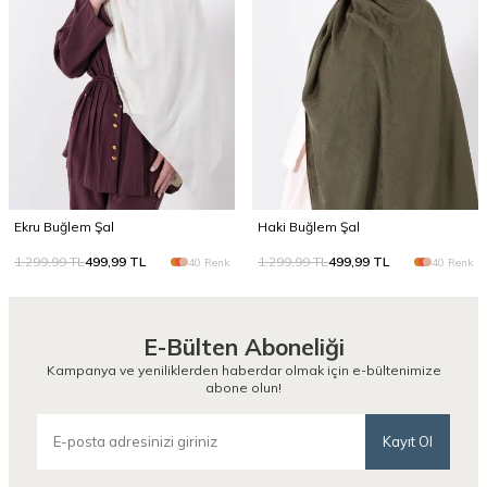
Ekru Buğlem Şal
Haki Buğlem Şal
1.299,99
TL
499,99
TL
1.299,99
TL
499,99
TL
40 Renk
40 Renk
E-Bülten Aboneliği
Kampanya ve yeniliklerden haberdar olmak için e-bültenimize
abone olun!
Kayıt Ol