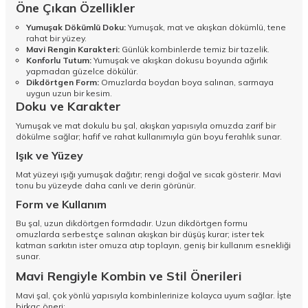
Öne Çıkan Özellikler
Yumuşak Dökümlü Doku:
Yumuşak, mat ve akışkan dökümlü, tene
rahat bir yüzey.
Mavi Rengin Karakteri:
Günlük kombinlerde temiz bir tazelik.
Konforlu Tutum:
Yumuşak ve akışkan dokusu boyunda ağırlık
yapmadan güzelce dökülür.
Dikdörtgen Form:
Omuzlarda boydan boya salınan, sarmaya
uygun uzun bir kesim.
Doku ve Karakter
Yumuşak ve mat dokulu bu şal, akışkan yapısıyla omuzda zarif bir
dökülme sağlar; hafif ve rahat kullanımıyla gün boyu ferahlık sunar.
Işık ve Yüzey
Mat yüzeyi ışığı yumuşak dağıtır; rengi doğal ve sıcak gösterir. Mavi
tonu bu yüzeyde daha canlı ve derin görünür.
Form ve Kullanım
Bu şal, uzun dikdörtgen formdadır. Uzun dikdörtgen formu
omuzlarda serbestçe salınan akışkan bir düşüş kurar; ister tek
katman sarkıtın ister omuza atıp toplayın, geniş bir kullanım esnekliği
sunar.
Mavi Rengiyle Kombin ve Stil Önerileri
Mavi şal, çok yönlü yapısıyla kombinlerinize kolayca uyum sağlar. İşte
birkaç öneri: