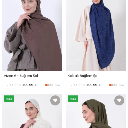
Vizon Gri Buğlem Şal
Kobalt Buğlem Şal
1.299,99
TL
499,99
TL
1.299,99
TL
499,99
TL
40 Renk
40 Renk
%
62
%
62