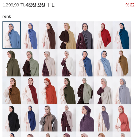
499,99
TL
1.299,99
TL
%
62
renk