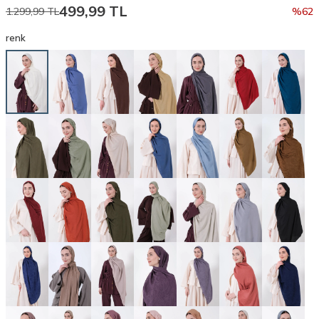
499,99
TL
1.299,99
TL
%
62
renk