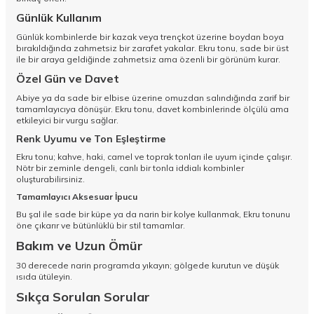
Günlük Kullanım
Günlük kombinlerde bir kazak veya trençkot üzerine boydan boya
bırakıldığında zahmetsiz bir zarafet yakalar. Ekru tonu, sade bir üst
ile bir araya geldiğinde zahmetsiz ama özenli bir görünüm kurar.
Özel Gün ve Davet
Abiye ya da sade bir elbise üzerine omuzdan salındığında zarif bir
tamamlayıcıya dönüşür. Ekru tonu, davet kombinlerinde ölçülü ama
etkileyici bir vurgu sağlar.
Renk Uyumu ve Ton Eşleştirme
Ekru tonu; kahve, haki, camel ve toprak tonları ile uyum içinde çalışır.
Nötr bir zeminle dengeli, canlı bir tonla iddialı kombinler
oluşturabilirsiniz.
Tamamlayıcı Aksesuar İpucu
Bu şal ile sade bir küpe ya da narin bir kolye kullanmak, Ekru tonunu
öne çıkarır ve bütünlüklü bir stil tamamlar.
Bakım ve Uzun Ömür
30 derecede narin programda yıkayın; gölgede kurutun ve düşük
ısıda ütüleyin.
Sıkça Sorulan Sorular