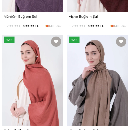
Mürdüm Buğlem Şal
Vişne Buğlem Şal
1.299,99
TL
499,99
TL
1.299,99
TL
499,99
TL
40 Renk
40 Renk
%
62
%
62