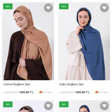
%
62
%
62
Camel Buğlem Şal
Saks Buğlem Şal
1.299,99
TL
499,99
TL
1.299,99
TL
499,99
TL
40 Renk
40 Renk
%
62
%
62