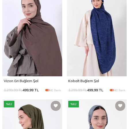
Vizon Gri Buğlem Şal
Kobalt Buğlem Şal
1.299,99
TL
499,99
TL
1.299,99
TL
499,99
TL
40 Renk
40 Renk
%
62
%
62