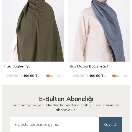
Haki Buğlem Şal
Buz Mavisi Buğlem Şal
1.299,99
TL
499,99
TL
1.299,99
TL
499,99
TL
40 Renk
40 Renk
E-Bülten Aboneliği
Kampanya ve yeniliklerden haberdar olmak için e-bültenimize
abone olun!
Kayıt Ol