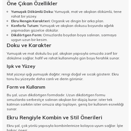
Öne Çıkan Özellikler
Yumuşak Dökümlü Doku:
Yumuşak, mat ve akışkan dökümlü, tene
rahat bir yüzey.
Ekru Rengin Karakteri:
Organik ve dingin bir arka plan.
Konforlu Tutum:
Yumuşak ve akışkan dokusu boyunda ağırlık
yapmadan güzelce dökülür.
Dikdörtgen Form:
Omuzlarda boydan boya salınan, sarmaya
uygun uzun bir kesim.
Doku ve Karakter
Yumuşak ve mat dokulu bu şal, akışkan yapısıyla omuzda zarif bir
dökülme sağlar; hafif ve rahat kullanımıyla gün boyu ferahlık sunar.
Işık ve Yüzey
Mat yüzeyi ışığı yumuşak dağıtır; rengi doğal ve sıcak gösterir. Ekru
tonu bu yüzeyde daha canlı ve derin görünür.
Form ve Kullanım
Bu şal, uzun dikdörtgen formdadır. Uzun dikdörtgen formu
omuzlarda serbestçe salınan akışkan bir düşüş kurar; ister tek
katman sarkıtın ister omuza atıp toplayın, geniş bir kullanım esnekliği
sunar.
Ekru Rengiyle Kombin ve Stil Önerileri
Ekru şal, çok yönlü yapısıyla kombinlerinize kolayca uyum sağlar. İşte
birkaç öneri: