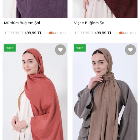
Mürdüm Buğlem Şal
Vişne Buğlem Şal
1.299,99
TL
499,99
TL
1.299,99
TL
499,99
TL
40 Renk
40 Renk
%
62
%
62