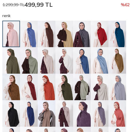
499,99
TL
1.299,99
TL
%
62
renk