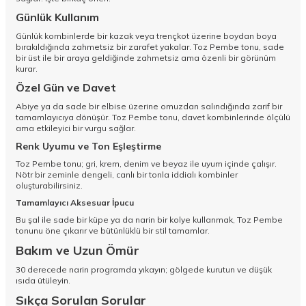
Günlük Kullanım
Günlük kombinlerde bir kazak veya trençkot üzerine boydan boya
bırakıldığında zahmetsiz bir zarafet yakalar. Toz Pembe tonu, sade
bir üst ile bir araya geldiğinde zahmetsiz ama özenli bir görünüm
kurar.
Özel Gün ve Davet
Abiye ya da sade bir elbise üzerine omuzdan salındığında zarif bir
tamamlayıcıya dönüşür. Toz Pembe tonu, davet kombinlerinde ölçülü
ama etkileyici bir vurgu sağlar.
Renk Uyumu ve Ton Eşleştirme
Toz Pembe tonu; gri, krem, denim ve beyaz ile uyum içinde çalışır.
Nötr bir zeminle dengeli, canlı bir tonla iddialı kombinler
oluşturabilirsiniz.
Tamamlayıcı Aksesuar İpucu
Bu şal ile sade bir küpe ya da narin bir kolye kullanmak, Toz Pembe
tonunu öne çıkarır ve bütünlüklü bir stil tamamlar.
Bakım ve Uzun Ömür
30 derecede narin programda yıkayın; gölgede kurutun ve düşük
ısıda ütüleyin.
Sıkça Sorulan Sorular