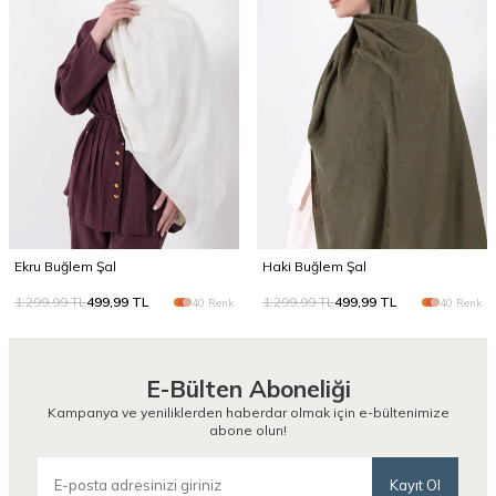
Ekru Buğlem Şal
Haki Buğlem Şal
1.299,99
TL
499,99
TL
1.299,99
TL
499,99
TL
40 Renk
40 Renk
E-Bülten Aboneliği
Kampanya ve yeniliklerden haberdar olmak için e-bültenimize
abone olun!
Kayıt Ol