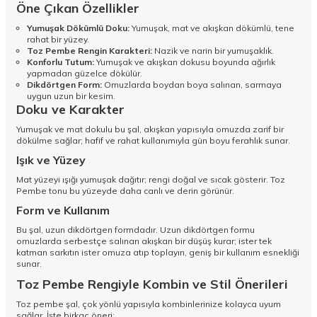
Öne Çıkan Özellikler
Yumuşak Dökümlü Doku:
Yumuşak, mat ve akışkan dökümlü, tene
rahat bir yüzey.
Toz Pembe Rengin Karakteri:
Nazik ve narin bir yumuşaklık.
Konforlu Tutum:
Yumuşak ve akışkan dokusu boyunda ağırlık
yapmadan güzelce dökülür.
Dikdörtgen Form:
Omuzlarda boydan boya salınan, sarmaya
uygun uzun bir kesim.
Doku ve Karakter
Yumuşak ve mat dokulu bu şal, akışkan yapısıyla omuzda zarif bir
dökülme sağlar; hafif ve rahat kullanımıyla gün boyu ferahlık sunar.
Işık ve Yüzey
Mat yüzeyi ışığı yumuşak dağıtır; rengi doğal ve sıcak gösterir. Toz
Pembe tonu bu yüzeyde daha canlı ve derin görünür.
Form ve Kullanım
Bu şal, uzun dikdörtgen formdadır. Uzun dikdörtgen formu
omuzlarda serbestçe salınan akışkan bir düşüş kurar; ister tek
katman sarkıtın ister omuza atıp toplayın, geniş bir kullanım esnekliği
sunar.
Toz Pembe Rengiyle Kombin ve Stil Önerileri
Toz pembe şal, çok yönlü yapısıyla kombinlerinize kolayca uyum
sağlar. İşte birkaç öneri: