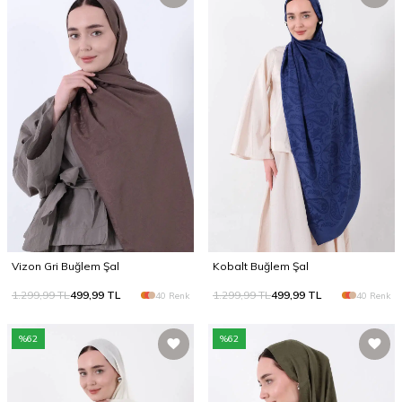
Vizon Gri Buğlem Şal
Kobalt Buğlem Şal
1.299,99
TL
499,99
TL
1.299,99
TL
499,99
TL
40 Renk
40 Renk
%
62
%
62