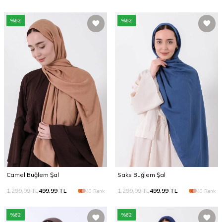
%
62
%
62
Camel Buğlem Şal
Saks Buğlem Şal
1.299,99
TL
499,99
TL
1.299,99
TL
499,99
TL
40 Renk
40 Renk
%
62
%
62