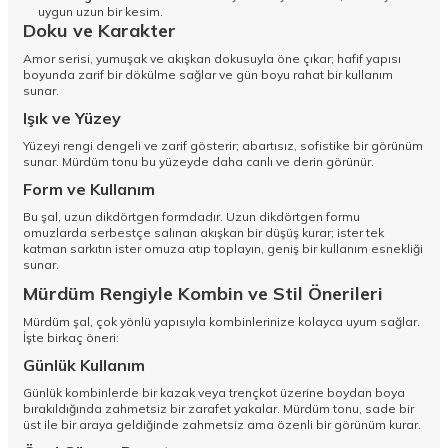
uygun uzun bir kesim.
Doku ve Karakter
Amor serisi, yumuşak ve akışkan dokusuyla öne çıkar; hafif yapısı
boyunda zarif bir dökülme sağlar ve gün boyu rahat bir kullanım
sunar.
Işık ve Yüzey
Yüzeyi rengi dengeli ve zarif gösterir; abartısız, sofistike bir görünüm
sunar. Mürdüm tonu bu yüzeyde daha canlı ve derin görünür.
Form ve Kullanım
Bu şal, uzun dikdörtgen formdadır. Uzun dikdörtgen formu
omuzlarda serbestçe salınan akışkan bir düşüş kurar; ister tek
katman sarkıtın ister omuza atıp toplayın, geniş bir kullanım esnekliği
sunar.
Mürdüm Rengiyle Kombin ve Stil Önerileri
Mürdüm şal, çok yönlü yapısıyla kombinlerinize kolayca uyum sağlar.
İşte birkaç öneri:
Günlük Kullanım
Günlük kombinlerde bir kazak veya trençkot üzerine boydan boya
bırakıldığında zahmetsiz bir zarafet yakalar. Mürdüm tonu, sade bir
üst ile bir araya geldiğinde zahmetsiz ama özenli bir görünüm kurar.