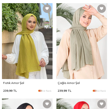
Fıstık Amor Şal
Çağla Amor Şal
239,99
TL
239,99
TL
34 Renk
34 Renk