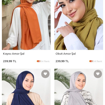
Kayısı Amor Şal
Oksit Amor Şal
239,99
TL
239,99
TL
34 Renk
34 Renk