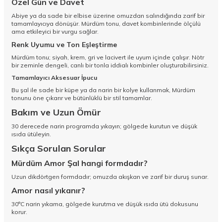
Özel Gün ve Davet
Abiye ya da sade bir elbise üzerine omuzdan salındığında zarif bir
tamamlayıcıya dönüşür. Mürdüm tonu, davet kombinlerinde ölçülü
ama etkileyici bir vurgu sağlar.
Renk Uyumu ve Ton Eşleştirme
Mürdüm tonu; siyah, krem, gri ve lacivert ile uyum içinde çalışır. Nötr
bir zeminle dengeli, canlı bir tonla iddialı kombinler oluşturabilirsiniz.
Tamamlayıcı Aksesuar İpucu
Bu şal ile sade bir küpe ya da narin bir kolye kullanmak, Mürdüm
tonunu öne çıkarır ve bütünlüklü bir stil tamamlar.
Bakım ve Uzun Ömür
30 derecede narin programda yıkayın; gölgede kurutun ve düşük
ısıda ütüleyin.
Sıkça Sorulan Sorular
Mürdüm Amor Şal hangi formdadır?
Uzun dikdörtgen formdadır; omuzda akışkan ve zarif bir duruş sunar.
Amor nasıl yıkanır?
30°C narin yıkama, gölgede kurutma ve düşük ısıda ütü dokusunu
korur.