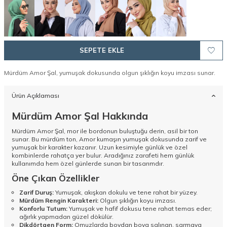
SEPETE EKLE
Mürdüm Amor Şal, yumuşak dokusunda olgun şıklığın koyu imzası sunar.
Ürün Açıklaması
Mürdüm Amor Şal Hakkında
Mürdüm Amor Şal, mor ile bordonun buluştuğu derin, asil bir ton
sunar. Bu mürdüm ton, Amor kumaşın yumuşak dokusunda zarif ve
yumuşak bir karakter kazanır. Uzun kesimiyle günlük ve özel
kombinlerde rahatça yer bulur. Aradığınız zarafeti hem günlük
kullanımda hem özel günlerde sunan bir tasarımdır.
Öne Çıkan Özellikler
Zarif Duruş:
Yumuşak, akışkan dokulu ve tene rahat bir yüzey.
Mürdüm Rengin Karakteri:
Olgun şıklığın koyu imzası.
Konforlu Tutum:
Yumuşak ve hafif dokusu tene rahat temas eder;
ağırlık yapmadan güzel dökülür.
Dikdörtgen Form:
Omuzlarda boydan boya salınan, sarmaya