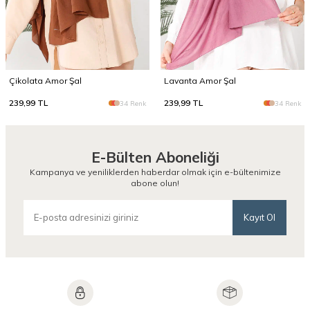
Çikolata Amor Şal
Lavanta Amor Şal
239,99
TL
239,99
TL
34 Renk
34 Renk
E-Bülten Aboneliği
Kampanya ve yeniliklerden haberdar olmak için e-bültenimize
abone olun!
Kayıt Ol