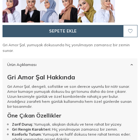
SEPETE EKLE
Gri Amor Şal, yumuşak dokusunda hiç yorulmayan zamansız bir zemin
sunar.
Ürün Açıklaması
Gri Amor Şal Hakkında
Gri Amor Şal, dengeli, sofistike ve son derece uyumlu bir nötr sunar.
Amor kumaşın yumuşak dokusu bu gri tonunu daha da öne çıkarır.
Uzun kesimiyle günlük ve özel kombinlerde rahatça yer bulur.
Aradığınız zarafeti hem günlük kullanımda hem özel günlerde sunan
bir tasarımdır.
Öne Çıkan Özellikler
Zarif Duruş:
Yumuşak, akışkan dokulu ve tene rahat bir yüzey.
Gri Rengin Karakteri:
Hiç yorulmayan zamansız bir zemin.
Konforlu Tutum:
Yumuşak ve hafif dokusu tene rahat temas eder;
ağırlık yapmadan güzel dökülür.