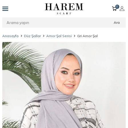
0
Ara
Anasayfa
Düz Şallar
Amor Şal Serisi
Gri Amor Şal