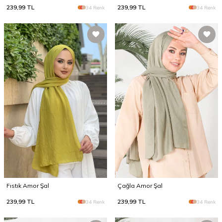
239,99
TL
239,99
TL
34 Renk
34 Renk
Fıstık Amor Şal
Çağla Amor Şal
239,99
TL
239,99
TL
34 Renk
34 Renk