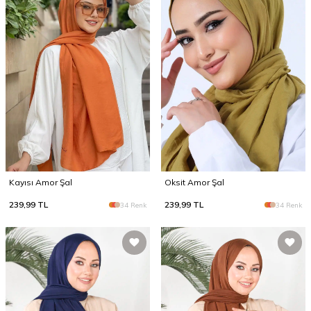
Kayısı Amor Şal
Oksit Amor Şal
239,99
TL
239,99
TL
34 Renk
34 Renk