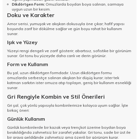
Dikdörtgen Form:
Omuzlarda boydan boya salınan, sarmaya
uygun uzun bir kesim.
Doku ve Karakter
Amor serisi, yumuşak ve akışkan dokusuyla öne çıkar; hafif yapısı
boyunda zarif bir dökülme sağlar ve gün boyu rahat bir kullanım
sunar.
Işık ve Yüzey
Yüzeyi rengi dengeli ve zarif gösterir; abartısız, sofistike bir görünüm
sunar. Gri tonu bu yüzeyde daha canlı ve derin görünür.
Form ve Kullanım
Bu şal, uzun dikdörtgen formdadır. Uzun dikdörtgen formu
omuzlarda serbestçe salınan akışkan bir düşüş kurar; ister tek
katman sarkıtın ister omuza atıp toplayın, geniş bir kullanım esnekliği
sunar.
Gri Rengiyle Kombin ve Stil Önerileri
Gri şal, çok yönlü yapısıyla kombinlerinize kolayca uyum sağlar. İşte
birkaç öneri:
Günlük Kullanım
Günlük kombinlerde bir kazak veya trençkot üzerine boydan boya
bırakıldığında zahmetsiz bir zarafet yakalar. Gri tonu, sade bir üst ile
bir araya geldiğinde zahmetsiz ama özenli bir görünüm kurar.