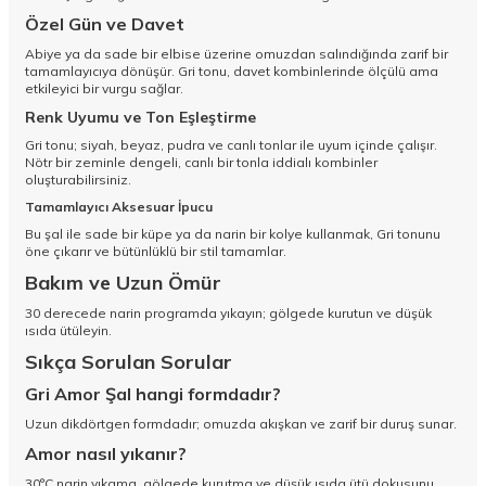
Özel Gün ve Davet
Abiye ya da sade bir elbise üzerine omuzdan salındığında zarif bir
tamamlayıcıya dönüşür. Gri tonu, davet kombinlerinde ölçülü ama
etkileyici bir vurgu sağlar.
Renk Uyumu ve Ton Eşleştirme
Gri tonu; siyah, beyaz, pudra ve canlı tonlar ile uyum içinde çalışır.
Nötr bir zeminle dengeli, canlı bir tonla iddialı kombinler
oluşturabilirsiniz.
Tamamlayıcı Aksesuar İpucu
Bu şal ile sade bir küpe ya da narin bir kolye kullanmak, Gri tonunu
öne çıkarır ve bütünlüklü bir stil tamamlar.
Bakım ve Uzun Ömür
30 derecede narin programda yıkayın; gölgede kurutun ve düşük
ısıda ütüleyin.
Sıkça Sorulan Sorular
Gri Amor Şal hangi formdadır?
Uzun dikdörtgen formdadır; omuzda akışkan ve zarif bir duruş sunar.
Amor nasıl yıkanır?
30°C narin yıkama, gölgede kurutma ve düşük ısıda ütü dokusunu