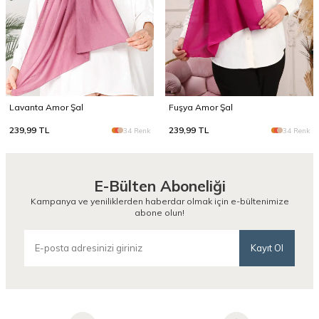
Lavanta Amor Şal
Fuşya Amor Şal
239,99
TL
239,99
TL
34 Renk
34 Renk
E-Bülten Aboneliği
Kampanya ve yeniliklerden haberdar olmak için e-bültenimize
abone olun!
Kayıt Ol