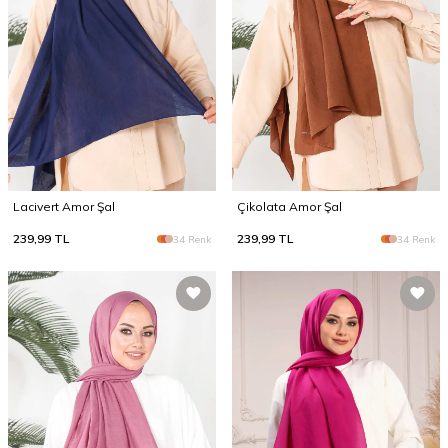
Lacivert Amor Şal
Çikolata Amor Şal
239,99
TL
239,99
TL
34 Renk
34 Renk