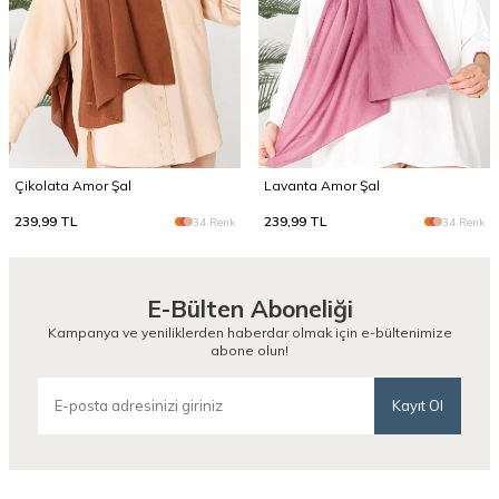
Çikolata Amor Şal
Lavanta Amor Şal
239,99
TL
239,99
TL
34 Renk
34 Renk
E-Bülten Aboneliği
Kampanya ve yeniliklerden haberdar olmak için e-bültenimize
abone olun!
Kayıt Ol