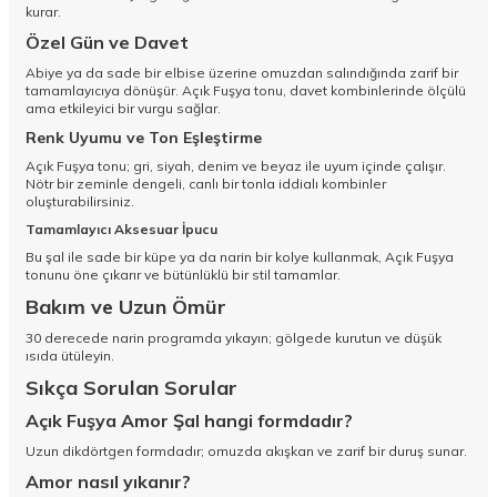
kurar.
Özel Gün ve Davet
Abiye ya da sade bir elbise üzerine omuzdan salındığında zarif bir
tamamlayıcıya dönüşür. Açık Fuşya tonu, davet kombinlerinde ölçülü
ama etkileyici bir vurgu sağlar.
Renk Uyumu ve Ton Eşleştirme
Açık Fuşya tonu; gri, siyah, denim ve beyaz ile uyum içinde çalışır.
Nötr bir zeminle dengeli, canlı bir tonla iddialı kombinler
oluşturabilirsiniz.
Tamamlayıcı Aksesuar İpucu
Bu şal ile sade bir küpe ya da narin bir kolye kullanmak, Açık Fuşya
tonunu öne çıkarır ve bütünlüklü bir stil tamamlar.
Bakım ve Uzun Ömür
30 derecede narin programda yıkayın; gölgede kurutun ve düşük
ısıda ütüleyin.
Sıkça Sorulan Sorular
Açık Fuşya Amor Şal hangi formdadır?
Uzun dikdörtgen formdadır; omuzda akışkan ve zarif bir duruş sunar.
Amor nasıl yıkanır?