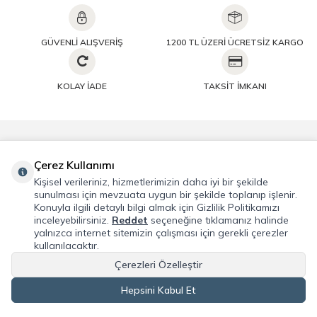
GÜVENLİ ALIŞVERİŞ
1200 TL ÜZERİ ÜCRETSİZ KARGO
KOLAY İADE
TAKSİT İMKANI
Önemli Bilgiler
Çerez Kullanımı
Kişisel verileriniz, hizmetlerimizin daha iyi bir şekilde
Hızlı Erişim
sunulması için mevzuata uygun bir şekilde toplanıp işlenir.
Konuyla ilgili detaylı bilgi almak için Gizlilik Politikamızı
inceleyebilirsiniz.
Reddet
seçeneğine tıklamanız halinde
Üye
yalnızca internet sitemizin çalışması için gerekli çerezler
kullanılacaktır.
Adres & İletişim
Çerezleri Özelleştir
Hepsini Kabul Et
T
-Soft
E-Ticaret
Sistemleriyle Hazırlanmıştır.