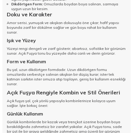
Dikdörtgen Form:
Omuzlarda boydan boya salınan, sarmaya
uygun uzun bir kesim.
Doku ve Karakter
Amor serisi, yumuşak ve akışkan dokusuyla öne çıkar; hafif yapısı
boyunda zarif bir dökülme sağlar ve gün boyu rahat bir kullanım
sunar.
Işık ve Yüzey
Yüzeyi rengi dengeli ve zarif gösterir; abartısız, sofistike bir görünüm
sunar. Açık Fuşya tonu bu yüzeyde daha canlı ve derin görünür.
Form ve Kullanım
Bu şal, uzun dikdörtgen formdadır. Uzun dikdörtgen formu
omuzlarda serbestçe salınan akışkan bir düşüş kurar; ister tek
katman sarkıtın ister omuza atıp toplayın, geniş bir kullanım esnekliği
sunar.
Açık Fuşya Rengiyle Kombin ve Stil Önerileri
Açık fuşya şal, çok yönlü yapısıyla kombinlerinize kolayca uyum
sağlar. İşte birkaç öneri:
Günlük Kullanım
Günlük kombinlerde bir kazak veya trençkot üzerine boydan boya
bırakıldığında zahmetsiz bir zarafet yakalar. Açık Fuşya tonu, sade
bir üst ile bir araya geldiğinde zahmetsiz ama özenli bir görünüm