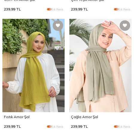
239,99
TL
239,99
TL
34 Renk
34 Renk
Fıstık Amor Şal
Çağla Amor Şal
239,99
TL
239,99
TL
34 Renk
34 Renk