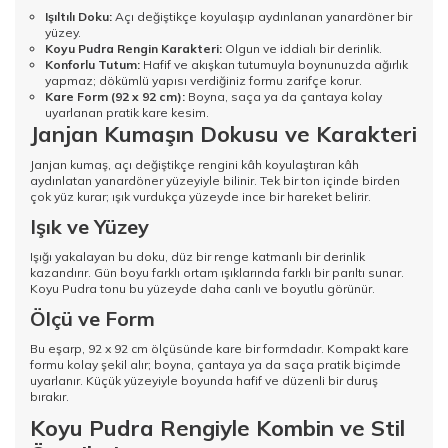
Işıltılı Doku:
Açı değiştikçe koyulaşıp aydınlanan yanardöner bir
yüzey.
Koyu Pudra Rengin Karakteri:
Olgun ve iddialı bir derinlik.
Konforlu Tutum:
Hafif ve akışkan tutumuyla boynunuzda ağırlık
yapmaz; dökümlü yapısı verdiğiniz formu zarifçe korur.
Kare Form (92 x 92 cm):
Boyna, saça ya da çantaya kolay
uyarlanan pratik kare kesim.
Janjan Kumaşın Dokusu ve Karakteri
Janjan kumaş, açı değiştikçe rengini kâh koyulaştıran kâh
aydınlatan yanardöner yüzeyiyle bilinir. Tek bir ton içinde birden
çok yüz kurar; ışık vurdukça yüzeyde ince bir hareket belirir.
Işık ve Yüzey
Işığı yakalayan bu doku, düz bir renge katmanlı bir derinlik
kazandırır. Gün boyu farklı ortam ışıklarında farklı bir parıltı sunar.
Koyu Pudra tonu bu yüzeyde daha canlı ve boyutlu görünür.
Ölçü ve Form
Bu eşarp, 92 x 92 cm ölçüsünde kare bir formdadır. Kompakt kare
formu kolay şekil alır; boyna, çantaya ya da saça pratik biçimde
uyarlanır. Küçük yüzeyiyle boyunda hafif ve düzenli bir duruş
bırakır.
Koyu Pudra Rengiyle Kombin ve Stil