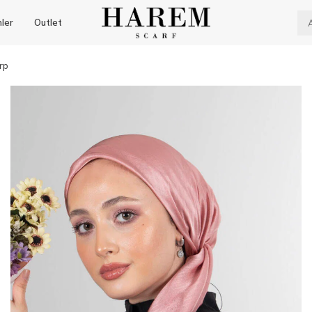
nler
Outlet
rp