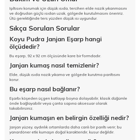
Işıltısını korumak için düşük ısıda, tercihen elde nazik yıkanmasını
ve doğrudan güçlü ısıdan uzak, gölgede kurutulmasını öneririz.
Ütü gerektiğinde ters yüzden düşük ısı uygundur.
Sıkça Sorulan Sorular
Koyu Pudra Janjan Eşarp hangi
ölçüdedir?
Bu eşarp, 92 x 92 cm ölçüsünde kare bir formdadır.
Janjan kumaş nasıl temizlenir?
Elde, düşük ısıda nazik yıkama ve gölgede kurutma parıltısını
korur.
Bu eşarp nasıl bağlanır?
Eşarbı köşeden üçgen katlayıp boyna dolayabilir, klasik düğümle
önde bağlayabilir veya çanta sapına aksesuar olarak
takabilirsiniz.
Janjan kumaşın en belirgin özelliği nedir?
Janjan yüzey, aydınlık ortamlarda daha canlı bir parıltı verir; bu
yanardöner etki kumaşın doğal karakteridir, kusur değildir.