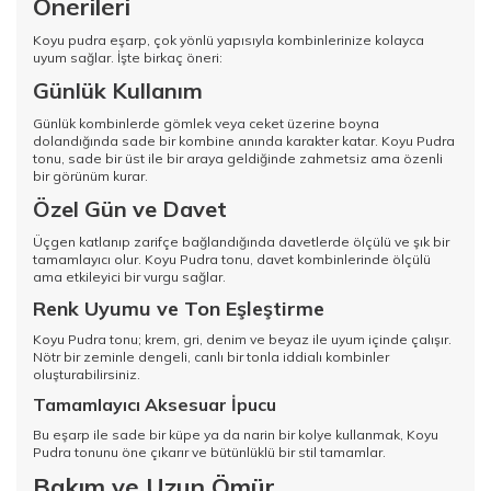
Önerileri
Koyu pudra eşarp, çok yönlü yapısıyla kombinlerinize kolayca
uyum sağlar. İşte birkaç öneri:
Günlük Kullanım
Günlük kombinlerde gömlek veya ceket üzerine boyna
dolandığında sade bir kombine anında karakter katar. Koyu Pudra
tonu, sade bir üst ile bir araya geldiğinde zahmetsiz ama özenli
bir görünüm kurar.
Özel Gün ve Davet
Üçgen katlanıp zarifçe bağlandığında davetlerde ölçülü ve şık bir
tamamlayıcı olur. Koyu Pudra tonu, davet kombinlerinde ölçülü
ama etkileyici bir vurgu sağlar.
Renk Uyumu ve Ton Eşleştirme
Koyu Pudra tonu; krem, gri, denim ve beyaz ile uyum içinde çalışır.
Nötr bir zeminle dengeli, canlı bir tonla iddialı kombinler
oluşturabilirsiniz.
Tamamlayıcı Aksesuar İpucu
Bu eşarp ile sade bir küpe ya da narin bir kolye kullanmak, Koyu
Pudra tonunu öne çıkarır ve bütünlüklü bir stil tamamlar.
Bakım ve Uzun Ömür