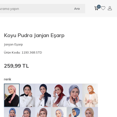
0
Ara
Koyu Pudra Janjan Eşarp
Janjan Eşarp
Ürün Kodu:
1193.368.STD
259,99
TL
renk