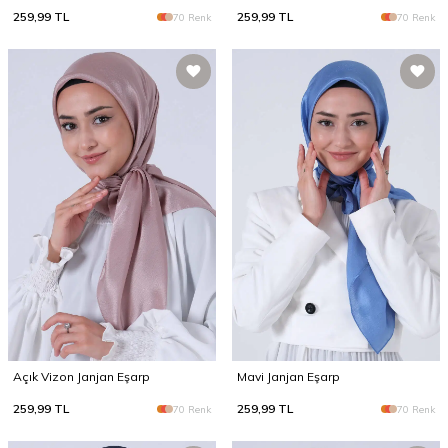
259,99
TL
259,99
TL
70 Renk
70 Renk
Açık Vizon Janjan Eşarp
Mavi Janjan Eşarp
259,99
TL
259,99
TL
70 Renk
70 Renk