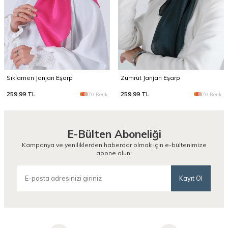
Sıklamen Janjan Eşarp
Zümrüt Janjan Eşarp
259,99
TL
259,99
TL
70 Renk
70 Renk
E-Bülten Aboneliği
Kampanya ve yeniliklerden haberdar olmak için e-bültenimize
abone olun!
Kayıt Ol