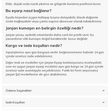
Elde, düşük ısıda nazik yıkama ve gölgede kurutma parıltısını korur.
Bu eşarp nasıl bağlanır?
Eşarbı köşeden üçgen katlayıp boyna dolayabilir, klasik düğümle
önde bağlayabilir veya çanta sapına aksesuar olarak takabilirsiniz.
Janjan kumaşın en belirgin özelliği nedir?
Janjan yüzey, aydınlık ortamlarda daha canlı bir parıltı verir; bu
yanardöner etki kumaşın doğal karakteridir, kusur değildir.
Kargo ve iade koşulları nedir?
Siparişleriniz aynı gün kargoya verilir; beğenmemeniz halinde 14 gün
içinde ücretsiz iade edebilirsiniz.
Diğer renk ve modeller için
Janjan Eşarp koleksiyonunu
inceleyebilir,
size en uygun janjan eşarp modelini aynı gün kargo ve 14 gün içinde
ücretsiz iade avantajıyla seçebilirsiniz. Farklı bir form arıyorsanız
Janjan Şal
modellerine de göz atabilirsiniz.
Ödeme Seçenekleri
İade Koşulları