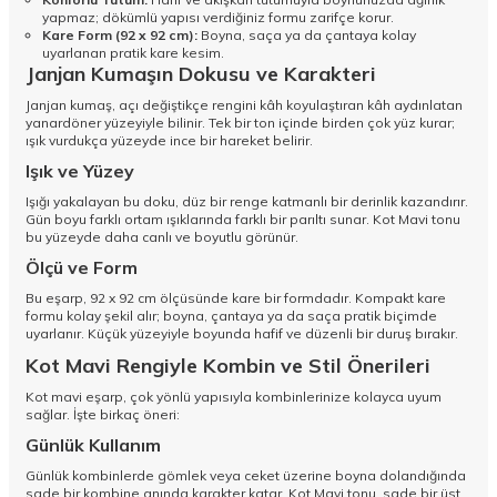
yapmaz; dökümlü yapısı verdiğiniz formu zarifçe korur.
Kare Form (92 x 92 cm):
Boyna, saça ya da çantaya kolay
uyarlanan pratik kare kesim.
Janjan Kumaşın Dokusu ve Karakteri
Janjan kumaş, açı değiştikçe rengini kâh koyulaştıran kâh aydınlatan
yanardöner yüzeyiyle bilinir. Tek bir ton içinde birden çok yüz kurar;
ışık vurdukça yüzeyde ince bir hareket belirir.
Işık ve Yüzey
Işığı yakalayan bu doku, düz bir renge katmanlı bir derinlik kazandırır.
Gün boyu farklı ortam ışıklarında farklı bir parıltı sunar. Kot Mavi tonu
bu yüzeyde daha canlı ve boyutlu görünür.
Ölçü ve Form
Bu eşarp, 92 x 92 cm ölçüsünde kare bir formdadır. Kompakt kare
formu kolay şekil alır; boyna, çantaya ya da saça pratik biçimde
uyarlanır. Küçük yüzeyiyle boyunda hafif ve düzenli bir duruş bırakır.
Kot Mavi Rengiyle Kombin ve Stil Önerileri
Kot mavi eşarp, çok yönlü yapısıyla kombinlerinize kolayca uyum
sağlar. İşte birkaç öneri:
Günlük Kullanım
Günlük kombinlerde gömlek veya ceket üzerine boyna dolandığında
sade bir kombine anında karakter katar. Kot Mavi tonu, sade bir üst