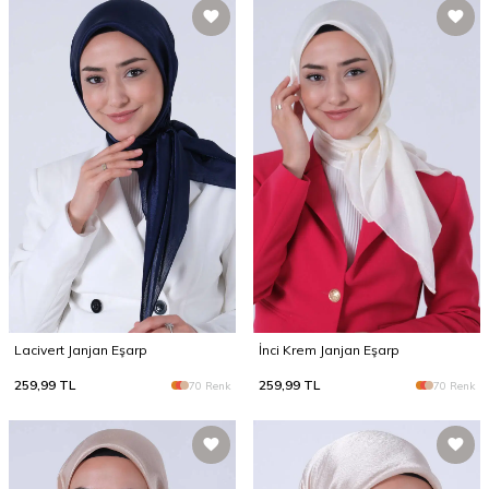
Lacivert Janjan Eşarp
İnci Krem Janjan Eşarp
259,99
TL
259,99
TL
70 Renk
70 Renk