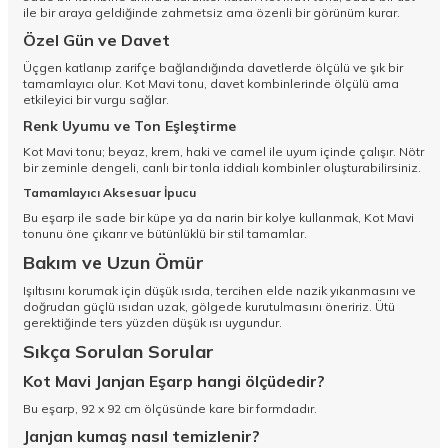
ile bir araya geldiğinde zahmetsiz ama özenli bir görünüm kurar.
Özel Gün ve Davet
Üçgen katlanıp zarifçe bağlandığında davetlerde ölçülü ve şık bir
tamamlayıcı olur. Kot Mavi tonu, davet kombinlerinde ölçülü ama
etkileyici bir vurgu sağlar.
Renk Uyumu ve Ton Eşleştirme
Kot Mavi tonu; beyaz, krem, haki ve camel ile uyum içinde çalışır. Nötr
bir zeminle dengeli, canlı bir tonla iddialı kombinler oluşturabilirsiniz.
Tamamlayıcı Aksesuar İpucu
Bu eşarp ile sade bir küpe ya da narin bir kolye kullanmak, Kot Mavi
tonunu öne çıkarır ve bütünlüklü bir stil tamamlar.
Bakım ve Uzun Ömür
Işıltısını korumak için düşük ısıda, tercihen elde nazik yıkanmasını ve
doğrudan güçlü ısıdan uzak, gölgede kurutulmasını öneririz. Ütü
gerektiğinde ters yüzden düşük ısı uygundur.
Sıkça Sorulan Sorular
Kot Mavi Janjan Eşarp hangi ölçüdedir?
Bu eşarp, 92 x 92 cm ölçüsünde kare bir formdadır.
Janjan kumaş nasıl temizlenir?